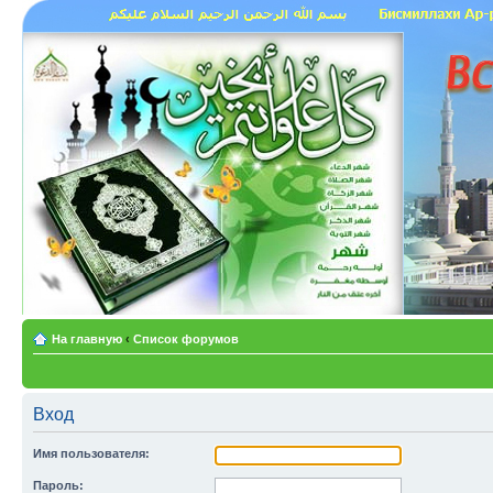
На главную
‹
Список форумов
Вход
Имя пользователя:
Пароль: