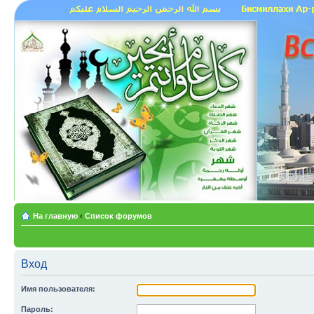
На главную
‹
Список форумов
Вход
Имя пользователя:
Пароль: