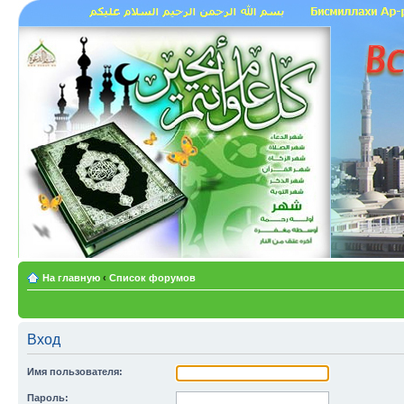
На главную
‹
Список форумов
Вход
Имя пользователя:
Пароль: