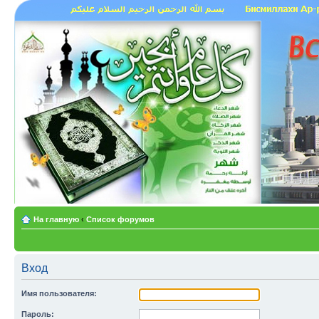
На главную
‹
Список форумов
Вход
Имя пользователя:
Пароль: