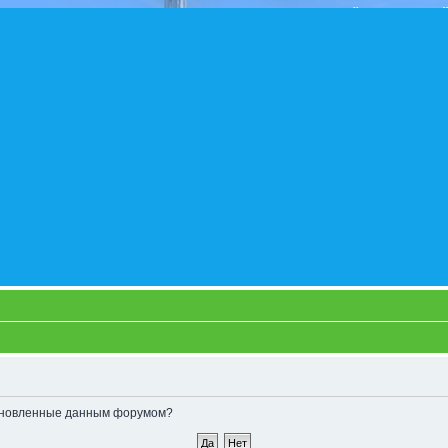
становленные данным форумом?