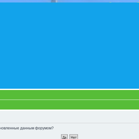
становленные данным форумом?