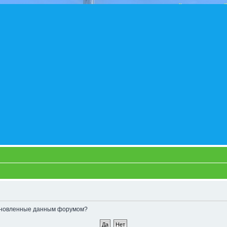
становленные данным форумом?