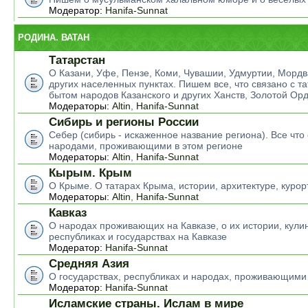
Модератор:
Hanifa-Sunnat
РОДИНА. ВАТАН
Татарстан
О Казани, Уфе, Пензе, Коми, Чувашии, Удмуртии, Мордв
других населенных пунктах. Пишем все, что связано с т
бытом народов Казанского и других Ханств, Золотой Ор
Модераторы:
Altin
,
Hanifa-Sunnat
Сибирь и регионы России
Себер (сибирь - искаженное название региона). Все что 
народами, проживающими в этом регионе
Модераторы:
Altin
,
Hanifa-Sunnat
Кырым. Крым
О Крыме. О татарах Крыма, истории, архитектуре, курор
Модераторы:
Altin
,
Hanifa-Sunnat
Кавказ
О народах проживающих на Кавказе, о их истории, кулин
республиках и государствах на Кавказе
Модератор:
Hanifa-Sunnat
Средняя Азия
О государствах, республиках и народах, проживающими
Модератор:
Hanifa-Sunnat
Исламские страны. Ислам в мире