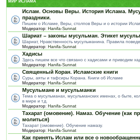
МИР ИСЛАМА
Ислам. Основы Веры. История Ислама. Мус
праздники.
Пишем о Исламе, Веры, столпов Веры и о истории Исла
Модератор:
Hanifa-Sunnat
Шариат – законы мусульман. Этикет мусул
Шариат, Нравственность мусульманина. Правила повед
Модератор:
Hanifa-Sunnat
Хадисы
Здесь пишем все что связано с хадисами и приводим ха
Модератор:
Hanifa-Sunnat
Священный Коран. Исламские книги
Суры, аяты и тафсиры Корана. Книги об Исламе
Модератор:
Hanifa-Sunnat
Мусульмане и мусульманки
Тема о мусульманах, мусульманских именах, о быте, ко
в мире и т.д.
Модератор:
Hanifa-Sunnat
Тахарат (омовение). Намаз. Обучение (как п
молиться)
Тахарат (омовение). Обучение намазу.
Модератор:
Hanifa-Sunnat
Как принять Ислам или все о новообращен