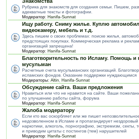
Знакомства
Рубрика для знакомств для создания семьи. Пишем, р
адекватные тексты и фотографии.
Модератор:
Hanifa-Sunnat
Ищу работу. Сниму жилье. Куплю автомобил
видеокамеру, мебель и т.д.
Здесь пишем о своих проблемах: поиске жилья, автомоб
предстоящих покупках. Коммерческая реклама и рекла
организаций запрещена!
Модератор:
Hanifa-Sunnat
Благотворительность по Исламу. Помощь и
мусульман
Расчетные счета мусульманских организаций. Благотво
исламских фондов. Оказание поддержки нуждающимся
Модераторы:
Altin
,
Hanifa-Sunnat
Обсуждение сайта. Ваши предложения
Нравиться или что не нравится на сайте. Ваши пожелан
по улучшению работы сайта, форума
Модератор:
Hanifa-Sunnat
Жалоба модератору
Если кто вас оскорбляет или же пишет непозволительное
недозволенном в Исламе и пропагандирует нездоровый 
наркотики, алкоголь, порнографию, экстремизм, секты, 
и приводим цитаты с постингов (тем) нарушителей
Модератор:
Hanifa-Sunnat