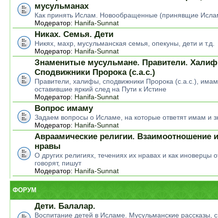
мусульманах
Как принять Ислам. Новообращенные (принявщие Исла
Модератор:
Hanifa-Sunnat
Никах. Семья. Дети
Никях, махр, мусульманская семья, опекуны, дети и т.д.
Модератор:
Hanifa-Sunnat
Знаменитые мусульмане. Правители. Халиф
Сподвижники Пророка (с.а.с.)
Правители, халифы, сподвижники Пророка (с.а.с.), има
оставившие яркий след на Пути к Истине
Модератор:
Hanifa-Sunnat
Вопрос имаму
Задаем вопросы о Исламе, на которые ответят имам и 
Модератор:
Hanifa-Sunnat
Авраамические религии. Взаимоотношение и
нравы
О других религиях, течениях их нравах и как иноверцы о
говорят, пишут
Модератор:
Hanifa-Sunnat
ФОРУМ
Дети. Балалар.
Воспитание детей в Исламе. Мусульманские рассказы, ск