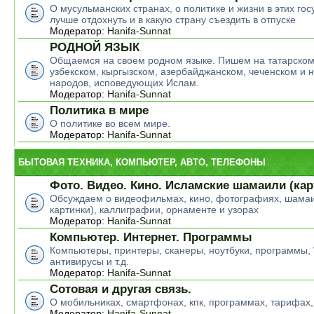
О мусульманских странах, о политике и жизни в этих гос
лучше отдохнуть и в какую страну съездить в отпуске
Модератор:
Hanifa-Sunnat
РОДНОЙ ЯЗЫК
Общаемся на своем родном языке. Пишем на татарском
узбекском, кыргызском, азербайджанском, чеченском и н
народов, исповедующих Ислам.
Модератор:
Hanifa-Sunnat
Политика в мире
О политике во всем мире.
Модератор:
Hanifa-Sunnat
БЫТОВАЯ ТЕХНИКА, КОМПЬЮТЕР, АВТО, ТЕЛЕФОНЫ
Фото. Видео. Кино. Исламские шамаили (кар
Обсуждаем о видеофильмах, кино, фотографиях, шамаи
картинки), каллиграфии, орнаменте и узорах
Модератор:
Hanifa-Sunnat
Компьютер. Интернет. Программы
Компьютеры, принтеры, сканеры, ноутбуки, программы,
антивирусы и т.д.
Модератор:
Hanifa-Sunnat
Сотовая и другая связь.
О мобильниках, смартфонах, кпк, программах, тарифах,
Модератор:
Hanifa-Sunnat