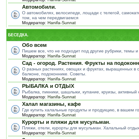
Автомобили.
О автомобилях, велосипеде, лощади с телегой, самокате
том, на чем передвигаемся
Модератор:
Hanifa-Sunnat
БЕСЕДКА.
Обо всем
Пишем все, что не подходит под другие рубрики, темы 
Модератор:
Hanifa-Sunnat
Сад - огород. Растения. Фрукты на подокон
О разных растениях, овощах и фруктах, выращенных в о
балконе, подоконнике. Советы.
Модератор:
Hanifa-Sunnat
РЫБАЛКА и ОТДЫХ
Рыбалка, пикники, шашлыки, купание, круизы, активный 
Модератор:
Hanifa-Sunnat
Халал магазины, кафе
Где купить халальные продукты и продукцию, в вашем г
Модератор:
Hanifa-Sunnat
Курорты и пляжи для мусульман.
Пляжи, отели, курорты для мусульман. Халальный отды
Модератор:
Hanifa-Sunnat