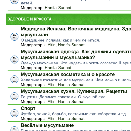
детей.
Модератор:
Hanifa-Sunnat
ЗДОРОВЬЕ И КРАСОТА
Медицина Ислама. Восточная медицина. Зд
мусульман
О медицине Ислама: как и чем лечиться.
Модераторы:
Altin
,
Hanifa-Sunnat
Мусульманская одежда. Как должны одеват
мусульманин и мусульманка?
Одежда мусульман. Что надеть и носить согласно Шари
Модератор:
Hanifa-Sunnat
Мусульманская косметика и о красоте
Халальная косметика для мусульман. Чем можно и нель
Модераторы:
Altin
,
Hanifa-Sunnat
Мусульманская кухня. Кулинария. Рецепты
Рецепты. Делимся советами. О вкусной еде
Модераторы:
Altin
,
Hanifa-Sunnat
Спорт
Футбол, хоккей, борьба, восточные единоборства и т.д.
Модераторы:
Altin
,
Hanifa-Sunnat
Весёлые мусульмане
Пишем о мусульманском халальном юморе и о весёлых