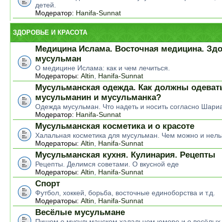
детей.
Модератор:
Hanifa-Sunnat
ЗДОРОВЬЕ И КРАСОТА
Медицина Ислама. Восточная медицина. Зд
мусульман
О медицине Ислама: как и чем лечиться.
Модераторы:
Altin
,
Hanifa-Sunnat
Мусульманская одежда. Как должны одеват
мусульманин и мусульманка?
Одежда мусульман. Что надеть и носить согласно Шари
Модератор:
Hanifa-Sunnat
Мусульманская косметика и о красоте
Халальная косметика для мусульман. Чем можно и нель
Модераторы:
Altin
,
Hanifa-Sunnat
Мусульманская кухня. Кулинария. Рецепты
Рецепты. Делимся советами. О вкусной еде
Модераторы:
Altin
,
Hanifa-Sunnat
Спорт
Футбол, хоккей, борьба, восточные единоборства и т.д.
Модераторы:
Altin
,
Hanifa-Sunnat
Весёлые мусульмане
Пишем о мусульманском халальном юморе и о весёлых