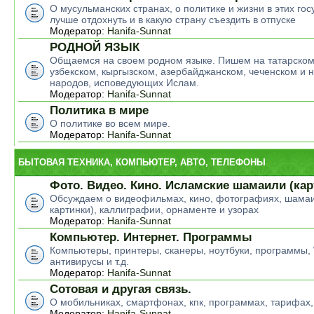
О мусульманских странах, о политике и жизни в этих гос
лучше отдохнуть и в какую страну съездить в отпуске
Модератор:
Hanifa-Sunnat
РОДНОЙ ЯЗЫК
Общаемся на своем родном языке. Пишем на татарском
узбекском, кыргызском, азербайджанском, чеченском и н
народов, исповедующих Ислам.
Модератор:
Hanifa-Sunnat
Политика в мире
О политике во всем мире.
Модератор:
Hanifa-Sunnat
БЫТОВАЯ ТЕХНИКА, КОМПЬЮТЕР, АВТО, ТЕЛЕФОНЫ
Фото. Видео. Кино. Исламские шамаили (кар
Обсуждаем о видеофильмах, кино, фотографиях, шамаи
картинки), каллиграфии, орнаменте и узорах
Модератор:
Hanifa-Sunnat
Компьютер. Интернет. Программы
Компьютеры, принтеры, сканеры, ноутбуки, программы,
антивирусы и т.д.
Модератор:
Hanifa-Sunnat
Сотовая и другая связь.
О мобильниках, смартфонах, кпк, программах, тарифах,
Модератор:
Hanifa-Sunnat