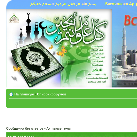
На главную
‹
Список форумов
Сообщения без ответов
•
Активные темы