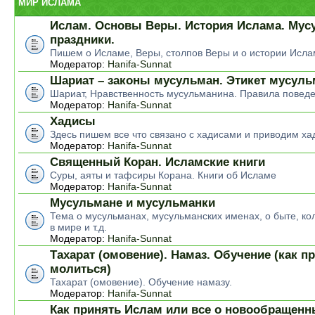
МИР ИСЛАМА
Ислам. Основы Веры. История Ислама. Мус
праздники.
Пишем о Исламе, Веры, столпов Веры и о истории Исла
Модератор:
Hanifa-Sunnat
Шариат – законы мусульман. Этикет мусул
Шариат, Нравственность мусульманина. Правила повед
Модератор:
Hanifa-Sunnat
Хадисы
Здесь пишем все что связано с хадисами и приводим ха
Модератор:
Hanifa-Sunnat
Священный Коран. Исламские книги
Суры, аяты и тафсиры Корана. Книги об Исламе
Модератор:
Hanifa-Sunnat
Мусульмане и мусульманки
Тема о мусульманах, мусульманских именах, о быте, ко
в мире и т.д.
Модератор:
Hanifa-Sunnat
Тахарат (омовение). Намаз. Обучение (как п
молиться)
Тахарат (омовение). Обучение намазу.
Модератор:
Hanifa-Sunnat
Как принять Ислам или все о новообращен