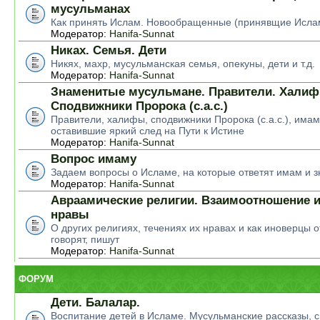
мусульманах
Как принять Ислам. Новообращенные (принявщие Исла
Модератор:
Hanifa-Sunnat
Никах. Семья. Дети
Никях, махр, мусульманская семья, опекуны, дети и т.д.
Модератор:
Hanifa-Sunnat
Знаменитые мусульмане. Правители. Халиф
Сподвижники Пророка (с.а.с.)
Правители, халифы, сподвижники Пророка (с.а.с.), има
оставившие яркий след на Пути к Истине
Модератор:
Hanifa-Sunnat
Вопрос имаму
Задаем вопросы о Исламе, на которые ответят имам и 
Модератор:
Hanifa-Sunnat
Авраамические религии. Взаимоотношение и
нравы
О других религиях, течениях их нравах и как иноверцы о
говорят, пишут
Модератор:
Hanifa-Sunnat
ФОРУМ
Дети. Балалар.
Воспитание детей в Исламе. Мусульманские рассказы, ск