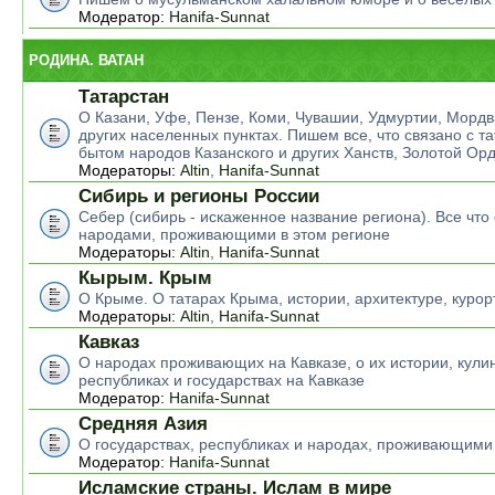
Модератор:
Hanifa-Sunnat
РОДИНА. ВАТАН
Татарстан
О Казани, Уфе, Пензе, Коми, Чувашии, Удмуртии, Мордв
других населенных пунктах. Пишем все, что связано с т
бытом народов Казанского и других Ханств, Золотой Ор
Модераторы:
Altin
,
Hanifa-Sunnat
Сибирь и регионы России
Себер (сибирь - искаженное название региона). Все что 
народами, проживающими в этом регионе
Модераторы:
Altin
,
Hanifa-Sunnat
Кырым. Крым
О Крыме. О татарах Крыма, истории, архитектуре, курор
Модераторы:
Altin
,
Hanifa-Sunnat
Кавказ
О народах проживающих на Кавказе, о их истории, кулин
республиках и государствах на Кавказе
Модератор:
Hanifa-Sunnat
Средняя Азия
О государствах, республиках и народах, проживающими
Модератор:
Hanifa-Sunnat
Исламские страны. Ислам в мире