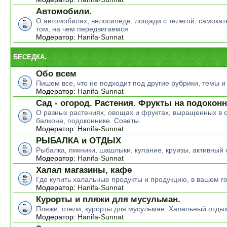
Автомобили.
О автомобилях, велосипеде, лощади с телегой, самокате
том, на чем передвигаемся
Модератор:
Hanifa-Sunnat
БЕСЕДКА.
Обо всем
Пишем все, что не подходит под другие рубрики, темы 
Модератор:
Hanifa-Sunnat
Сад - огород. Растения. Фрукты на подокон
О разных растениях, овощах и фруктах, выращенных в о
балконе, подоконнике. Советы.
Модератор:
Hanifa-Sunnat
РЫБАЛКА и ОТДЫХ
Рыбалка, пикники, шашлыки, купание, круизы, активный 
Модератор:
Hanifa-Sunnat
Халал магазины, кафе
Где купить халальные продукты и продукцию, в вашем г
Модератор:
Hanifa-Sunnat
Курорты и пляжи для мусульман.
Пляжи, отели, курорты для мусульман. Халальный отды
Модератор:
Hanifa-Sunnat