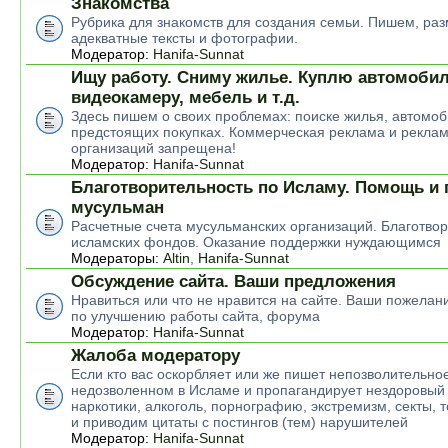
Знакомства
Рубрика для знакомств для создания семьи. Пишем, р
адекватные тексты и фотографии.
Модератор:
Hanifa-Sunnat
Ищу работу. Сниму жилье. Куплю автомобил
видеокамеру, мебель и т.д.
Здесь пишем о своих проблемах: поиске жилья, автомоб
предстоящих покупках. Коммерческая реклама и рекла
организаций запрещена!
Модератор:
Hanifa-Sunnat
Благотворительность по Исламу. Помощь и
мусульман
Расчетные счета мусульманских организаций. Благотво
исламских фондов. Оказание поддержки нуждающимся
Модераторы:
Altin
,
Hanifa-Sunnat
Обсуждение сайта. Ваши предложения
Нравиться или что не нравится на сайте. Ваши пожелан
по улучшению работы сайта, форума
Модератор:
Hanifa-Sunnat
Жалоба модератору
Если кто вас оскорбляет или же пишет непозволительное
недозволенном в Исламе и пропагандирует нездоровый 
наркотики, алкоголь, порнографию, экстремизм, секты, 
и приводим цитаты с постингов (тем) нарушителей
Модератор:
Hanifa-Sunnat