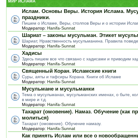
МИР ИСЛАМА
Ислам. Основы Веры. История Ислама. Мус
праздники.
Пишем о Исламе, Веры, столпов Веры и о истории Исла
Модератор:
Hanifa-Sunnat
Шариат – законы мусульман. Этикет мусул
Шариат, Нравственность мусульманина. Правила повед
Модератор:
Hanifa-Sunnat
Хадисы
Здесь пишем все что связано с хадисами и приводим ха
Модератор:
Hanifa-Sunnat
Священный Коран. Исламские книги
Суры, аяты и тафсиры Корана. Книги об Исламе
Модератор:
Hanifa-Sunnat
Мусульмане и мусульманки
Тема о мусульманах, мусульманских именах, о быте, ко
в мире и т.д.
Модератор:
Hanifa-Sunnat
Тахарат (омовение). Намаз. Обучение (как п
молиться)
Тахарат (омовение). Обучение намазу.
Модератор:
Hanifa-Sunnat
Как принять Ислам или все о новообращен