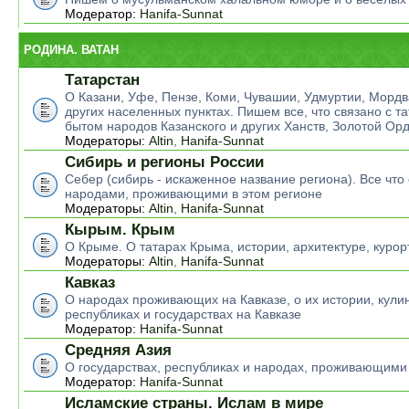
Модератор:
Hanifa-Sunnat
РОДИНА. ВАТАН
Татарстан
О Казани, Уфе, Пензе, Коми, Чувашии, Удмуртии, Мордв
других населенных пунктах. Пишем все, что связано с т
бытом народов Казанского и других Ханств, Золотой Ор
Модераторы:
Altin
,
Hanifa-Sunnat
Сибирь и регионы России
Себер (сибирь - искаженное название региона). Все что 
народами, проживающими в этом регионе
Модераторы:
Altin
,
Hanifa-Sunnat
Кырым. Крым
О Крыме. О татарах Крыма, истории, архитектуре, курор
Модераторы:
Altin
,
Hanifa-Sunnat
Кавказ
О народах проживающих на Кавказе, о их истории, кулин
республиках и государствах на Кавказе
Модератор:
Hanifa-Sunnat
Средняя Азия
О государствах, республиках и народах, проживающими
Модератор:
Hanifa-Sunnat
Исламские страны. Ислам в мире