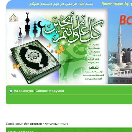
На главную
‹
Список форумов
Сообщения без ответов
•
Активные темы