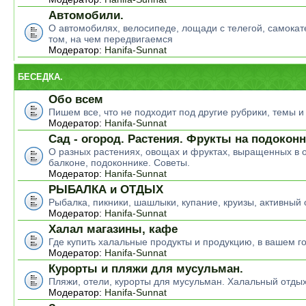
Автомобили.
О автомобилях, велосипеде, лощади с телегой, самокате
том, на чем передвигаемся
Модератор:
Hanifa-Sunnat
БЕСЕДКА.
Обо всем
Пишем все, что не подходит под другие рубрики, темы 
Модератор:
Hanifa-Sunnat
Сад - огород. Растения. Фрукты на подокон
О разных растениях, овощах и фруктах, выращенных в о
балконе, подоконнике. Советы.
Модератор:
Hanifa-Sunnat
РЫБАЛКА и ОТДЫХ
Рыбалка, пикники, шашлыки, купание, круизы, активный 
Модератор:
Hanifa-Sunnat
Халал магазины, кафе
Где купить халальные продукты и продукцию, в вашем г
Модератор:
Hanifa-Sunnat
Курорты и пляжи для мусульман.
Пляжи, отели, курорты для мусульман. Халальный отды
Модератор:
Hanifa-Sunnat