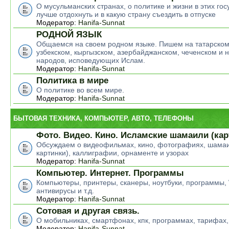
О мусульманских странах, о политике и жизни в этих гос
лучше отдохнуть и в какую страну съездить в отпуске
Модератор:
Hanifa-Sunnat
РОДНОЙ ЯЗЫК
Общаемся на своем родном языке. Пишем на татарском
узбекском, кыргызском, азербайджанском, чеченском и н
народов, исповедующих Ислам.
Модератор:
Hanifa-Sunnat
Политика в мире
О политике во всем мире.
Модератор:
Hanifa-Sunnat
БЫТОВАЯ ТЕХНИКА, КОМПЬЮТЕР, АВТО, ТЕЛЕФОНЫ
Фото. Видео. Кино. Исламские шамаили (кар
Обсуждаем о видеофильмах, кино, фотографиях, шамаи
картинки), каллиграфии, орнаменте и узорах
Модератор:
Hanifa-Sunnat
Компьютер. Интернет. Программы
Компьютеры, принтеры, сканеры, ноутбуки, программы,
антивирусы и т.д.
Модератор:
Hanifa-Sunnat
Сотовая и другая связь.
О мобильниках, смартфонах, кпк, программах, тарифах,
Модератор:
Hanifa-Sunnat