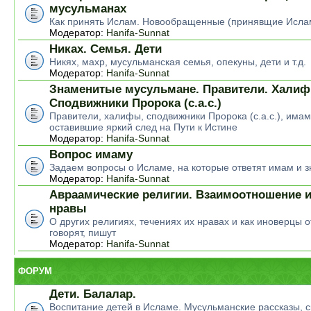
мусульманах
Как принять Ислам. Новообращенные (принявщие Исла
Модератор:
Hanifa-Sunnat
Никах. Семья. Дети
Никях, махр, мусульманская семья, опекуны, дети и т.д.
Модератор:
Hanifa-Sunnat
Знаменитые мусульмане. Правители. Халиф
Сподвижники Пророка (с.а.с.)
Правители, халифы, сподвижники Пророка (с.а.с.), има
оставившие яркий след на Пути к Истине
Модератор:
Hanifa-Sunnat
Вопрос имаму
Задаем вопросы о Исламе, на которые ответят имам и 
Модератор:
Hanifa-Sunnat
Авраамические религии. Взаимоотношение и
нравы
О других религиях, течениях их нравах и как иноверцы о
говорят, пишут
Модератор:
Hanifa-Sunnat
ФОРУМ
Дети. Балалар.
Воспитание детей в Исламе. Мусульманские рассказы, ск