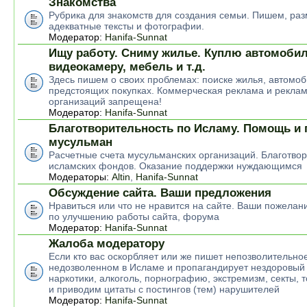
Знакомства
Рубрика для знакомств для создания семьи. Пишем, р
адекватные тексты и фотографии.
Модератор:
Hanifa-Sunnat
Ищу работу. Сниму жилье. Куплю автомобил
видеокамеру, мебель и т.д.
Здесь пишем о своих проблемах: поиске жилья, автомоб
предстоящих покупках. Коммерческая реклама и рекла
организаций запрещена!
Модератор:
Hanifa-Sunnat
Благотворительность по Исламу. Помощь и
мусульман
Расчетные счета мусульманских организаций. Благотво
исламских фондов. Оказание поддержки нуждающимся
Модераторы:
Altin
,
Hanifa-Sunnat
Обсуждение сайта. Ваши предложения
Нравиться или что не нравится на сайте. Ваши пожелан
по улучшению работы сайта, форума
Модератор:
Hanifa-Sunnat
Жалоба модератору
Если кто вас оскорбляет или же пишет непозволительное
недозволенном в Исламе и пропагандирует нездоровый 
наркотики, алкоголь, порнографию, экстремизм, секты, 
и приводим цитаты с постингов (тем) нарушителей
Модератор:
Hanifa-Sunnat