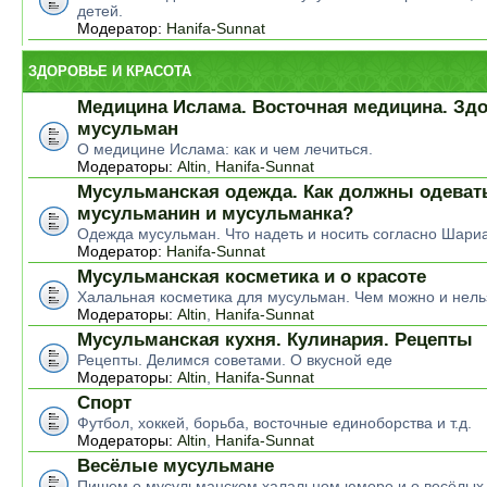
детей.
Модератор:
Hanifa-Sunnat
ЗДОРОВЬЕ И КРАСОТА
Медицина Ислама. Восточная медицина. Зд
мусульман
О медицине Ислама: как и чем лечиться.
Модераторы:
Altin
,
Hanifa-Sunnat
Мусульманская одежда. Как должны одеват
мусульманин и мусульманка?
Одежда мусульман. Что надеть и носить согласно Шари
Модератор:
Hanifa-Sunnat
Мусульманская косметика и о красоте
Халальная косметика для мусульман. Чем можно и нель
Модераторы:
Altin
,
Hanifa-Sunnat
Мусульманская кухня. Кулинария. Рецепты
Рецепты. Делимся советами. О вкусной еде
Модераторы:
Altin
,
Hanifa-Sunnat
Спорт
Футбол, хоккей, борьба, восточные единоборства и т.д.
Модераторы:
Altin
,
Hanifa-Sunnat
Весёлые мусульмане
Пишем о мусульманском халальном юморе и о весёлых