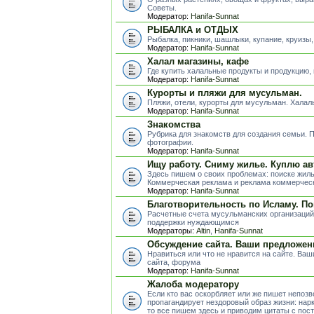
Советы.
Модератор:
Hanifa-Sunnat
РЫБАЛКА и ОТДЫХ
Рыбалка, пикники, шашлыки, купание, круизы,
Модератор:
Hanifa-Sunnat
Халал магазины, кафе
Где купить халальные продукты и продукцию,
Модератор:
Hanifa-Sunnat
Курорты и пляжи для мусульман.
Пляжи, отели, курорты для мусульман. Хала
Модератор:
Hanifa-Sunnat
Знакомства
Рубрика для знакомств для создания семьи.
фотографии.
Модератор:
Hanifa-Sunnat
Ищу работу. Сниму жилье. Куплю ав
Здесь пишем о своих проблемах: поиске жиль
Коммерческая реклама и реклама коммерческ
Модератор:
Hanifa-Sunnat
Благотворительность по Исламу. П
Расчетные счета мусульманских организаций
поддержки нуждающимся
Модераторы:
Altin
,
Hanifa-Sunnat
Обсуждение сайта. Ваши предложен
Нравиться или что не нравится на сайте. Ва
сайта, форума
Модератор:
Hanifa-Sunnat
Жалоба модератору
Если кто вас оскорбляет или же пишет непоз
пропагандирует нездоровый образ жизни: нарк
то все пишем здесь и приводим цитаты с пос