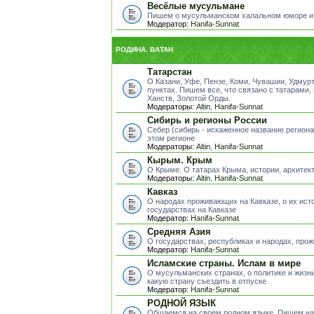
Весёлые мусульмане
Пишем о мусульманском халальном юморе и
Модератор:
Hanifa-Sunnat
РОДИНА. ВАТАН
Татарстан
О Казани, Уфе, Пензе, Коми, Чувашии, Удмур
пунктах. Пишем все, что связано с татарами,
Ханств, Золотой Орды.
Модераторы:
Altin
,
Hanifa-Sunnat
Сибирь и регионы России
Себер (сибирь - искаженное название регион
этом регионе
Модераторы:
Altin
,
Hanifa-Sunnat
Кырым. Крым
О Крыме. О татарах Крыма, истории, архитект
Модераторы:
Altin
,
Hanifa-Sunnat
Кавказ
О народах проживающих на Кавказе, о их исто
государствах на Кавказе
Модератор:
Hanifa-Sunnat
Средняя Азия
О государствах, республиках и народах, пр
Модератор:
Hanifa-Sunnat
Исламские страны. Ислам в мире
О мусульманских странах, о политике и жизни
какую страну съездить в отпуске
Модератор:
Hanifa-Sunnat
РОДНОЙ ЯЗЫК
Общаемся на своем родном языке. Пишем на 