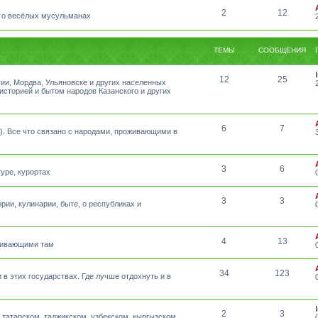
2
12
 о весёлых мусульманах
ТЕМЫ
СООБЩЕНИЯ
12
25
тии, Мордва, Ульяновске и других населенных
 историей и бытом народов Казанского и других
6
7
а). Все что связано с народами, проживающими в
3
6
уре, курортах
3
3
рии, кулинарии, быте, о республиках и
4
13
оживающими там
34
123
 в этих государствах. Где лучше отдохнуть и в
2
3
татарском, таджикском, узбекском, кыргызском,