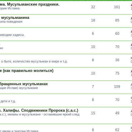
ма. Мусульманские праздники.
32
161
тории Ислама.
т мусульманина
18
85
вила поведения
6
60
риводим хадисы.
и
10
70
ме
8
36
о быте, количестве мусульман в мире и т.д.
е (как правильно молиться)
10
75
обращенных мусульманах
7
109
вщие Ислам) мусульмане
8
70
ети и т.д.
 Халифы. Сподвижники Пророка (с.а.с.)
15
49
а.с.), имамы и мусульмане - оставившие яркий след
8
62
т имам и знатоки Ислама