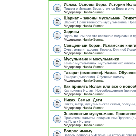
Ислам. Основы Веры. История Исла
Пишем о Исламе, Веры, столпов Веры и о ис
Модератор:
Hanifa-Sunnat
Шариат – законы мусульман. Этике
Шариат, Нравственность мусульманина. Пра
Модератор:
Hanifa-Sunnat
Хадисы
Здесь пишем все что связано с хадисами и п
Модератор:
Hanifa-Sunnat
Священный Коран. Исламские книг
Суры, аяты и тафсиры Корана. Книги об Исла
Модератор:
Hanifa-Sunnat
Мусульмане и мусульманки
Тема о мусульманах, мусульманских именах, 
Модератор:
Hanifa-Sunnat
Тахарат (омовение). Намаз. Обучени
Тахарат (омовение). Обучение намазу.
Модератор:
Hanifa-Sunnat
Как принять Ислам или все о ново
Как принять Ислам. Новообращенные (приня
Модератор:
Hanifa-Sunnat
Никах. Семья. Дети
Никях, махр, мусульманская семья, опекуны, д
Модератор:
Hanifa-Sunnat
Знаменитые мусульмане. Правители.
Правители, халифы, сподвижники Пророка (с.
на Пути к Истине
Модератор:
Hanifa-Sunnat
Вопрос имаму
Задаем вопросы о Исламе, на которые ответя