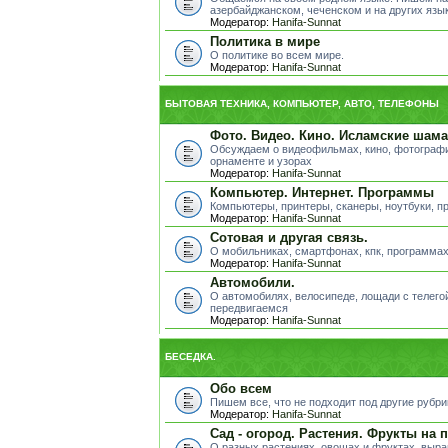
азербайджанском, чеченском и на других яз
Модератор:
Hanifa-Sunnat
Политика в мире
О политике во всем мире.
Модератор:
Hanifa-Sunnat
БЫТОВАЯ ТЕХНИКА, КОМПЬЮТЕР, АВТО, ТЕЛЕФОНЫ
Фото. Видео. Кино. Исламские шама
Обсуждаем о видеофильмах, кино, фотографи
орнаменте и узорах
Модератор:
Hanifa-Sunnat
Компьютер. Интернет. Программы
Компьютеры, принтеры, сканеры, ноутбуки, пр
Модератор:
Hanifa-Sunnat
Сотовая и другая связь.
О мобильниках, смартфонах, кпк, программах
Модератор:
Hanifa-Sunnat
Автомобили.
О автомобилях, велосипеде, лощади с телегой
передвигаемся
Модератор:
Hanifa-Sunnat
БЕСЕДКА.
Обо всем
Пишем все, что не подходит под другие рубр
Модератор:
Hanifa-Sunnat
Сад - огород. Растения. Фрукты на 
О разных растениях, овощах и фруктах, выра