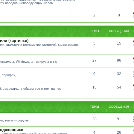
ыках народов, исповедующих Ислам.
2
8
ТЕМЫ
СООБЩЕНИЯ
или (картинки)
5
15
ях, шамаилях (исламские картинки), каллиграфии,
27
96
ограммы, Windows, антивирусы и т.д.
9
32
, тарифах,
18
54
, самокате.. .в общем все о том, на чем
ТЕМЫ
СООБЩЕНИЯ
28
91
ики, темы и форумы.
подоконнике
4
26
щенных в огороде, на балконе, подоконнике.