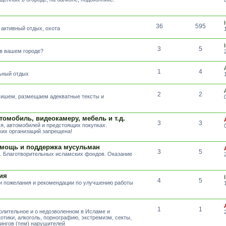
36
595
 активный отдых, охота
3
5
 в вашем городе?
1
4
льный отдых
2
2
 Пишем, размещаем адекватные тексты и
томобиль, видеокамеру, мебель и т.д.
3
3
я, автомобилей и предстоящих покупках.
их организаций запрещена!
омощь и поддержка мусульман
3
5
. Благотворительных исламских фондов. Оказание
ия
4
5
ши пожелания и рекомендации по улучшению работы
1
1
волительное и о недозволенном в Исламе и
отики, алкоголь, порнографию, экстремизм, секты,
тингов (тем) нарушителей