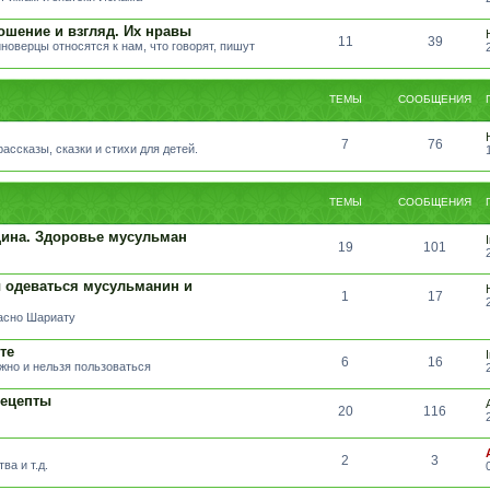
ошение и взгляд. Их нравы
11
39
иноверцы относятся к нам, что говорят, пишут
ТЕМЫ
СООБЩЕНИЯ
7
76
ссказы, сказки и стихи для детей.
ТЕМЫ
СООБЩЕНИЯ
ина. Здоровье мусульман
19
101
 одеваться мусульманин и
1
17
ласно Шариату
те
6
16
жно и нельзя пользоваться
Рецепты
20
116
2
3
ва и т.д.