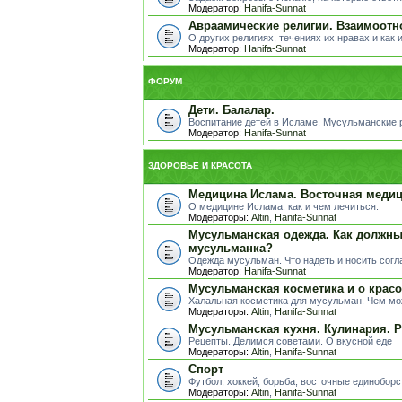
Модератор:
Hanifa-Sunnat
Авраамические религии. Взаимоотн
О других религиях, течениях их нравах и как 
Модератор:
Hanifa-Sunnat
ФОРУМ
Дети. Балалар.
Воспитание детей в Исламе. Мусульманские ра
Модератор:
Hanifa-Sunnat
ЗДОРОВЬЕ И КРАСОТА
Медицина Ислама. Восточная медиц
О медицине Ислама: как и чем лечиться.
Модераторы:
Altin
,
Hanifa-Sunnat
Мусульманская одежда. Как должны
мусульманка?
Одежда мусульман. Что надеть и носить сог
Модератор:
Hanifa-Sunnat
Мусульманская косметика и о красо
Халальная косметика для мусульман. Чем мо
Модераторы:
Altin
,
Hanifa-Sunnat
Мусульманская кухня. Кулинария. 
Рецепты. Делимся советами. О вкусной еде
Модераторы:
Altin
,
Hanifa-Sunnat
Спорт
Футбол, хоккей, борьба, восточные единоборст
Модераторы:
Altin
,
Hanifa-Sunnat