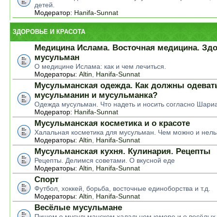
детей.
Модератор:
Hanifa-Sunnat
ЗДОРОВЬЕ И КРАСОТА
Медицина Ислама. Восточная медицина. Зд
мусульман
О медицине Ислама: как и чем лечиться.
Модераторы:
Altin
,
Hanifa-Sunnat
Мусульманская одежда. Как должны одеват
мусульманин и мусульманка?
Одежда мусульман. Что надеть и носить согласно Шари
Модератор:
Hanifa-Sunnat
Мусульманская косметика и о красоте
Халальная косметика для мусульман. Чем можно и нель
Модераторы:
Altin
,
Hanifa-Sunnat
Мусульманская кухня. Кулинария. Рецепты
Рецепты. Делимся советами. О вкусной еде
Модераторы:
Altin
,
Hanifa-Sunnat
Спорт
Футбол, хоккей, борьба, восточные единоборства и т.д.
Модераторы:
Altin
,
Hanifa-Sunnat
Весёлые мусульмане
Пишем о мусульманском халальном юморе и о весёлых