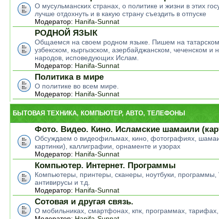
О мусульманских странах, о политике и жизни в этих гос
лучше отдохнуть и в какую страну съездить в отпуске
Модератор:
Hanifa-Sunnat
РОДНОЙ ЯЗЫК
Общаемся на своем родном языке. Пишем на татарском
узбекском, кыргызском, азербайджанском, чеченском и н
народов, исповедующих Ислам.
Модератор:
Hanifa-Sunnat
Политика в мире
О политике во всем мире.
Модератор:
Hanifa-Sunnat
БЫТОВАЯ ТЕХНИКА, КОМПЬЮТЕР, АВТО, ТЕЛЕФОНЫ
Фото. Видео. Кино. Исламские шамаили (кар
Обсуждаем о видеофильмах, кино, фотографиях, шамаи
картинки), каллиграфии, орнаменте и узорах
Модератор:
Hanifa-Sunnat
Компьютер. Интернет. Программы
Компьютеры, принтеры, сканеры, ноутбуки, программы,
антивирусы и т.д.
Модератор:
Hanifa-Sunnat
Сотовая и другая связь.
О мобильниках, смартфонах, кпк, программах, тарифах,
Модератор:
Hanifa-Sunnat