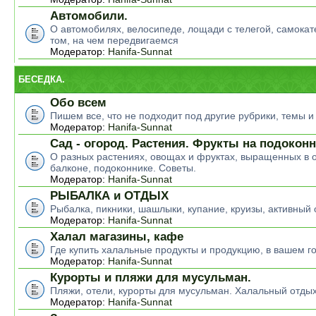
Автомобили.
О автомобилях, велосипеде, лощади с телегой, самокате
том, на чем передвигаемся
Модератор:
Hanifa-Sunnat
БЕСЕДКА.
Обо всем
Пишем все, что не подходит под другие рубрики, темы 
Модератор:
Hanifa-Sunnat
Сад - огород. Растения. Фрукты на подокон
О разных растениях, овощах и фруктах, выращенных в о
балконе, подоконнике. Советы.
Модератор:
Hanifa-Sunnat
РЫБАЛКА и ОТДЫХ
Рыбалка, пикники, шашлыки, купание, круизы, активный 
Модератор:
Hanifa-Sunnat
Халал магазины, кафе
Где купить халальные продукты и продукцию, в вашем г
Модератор:
Hanifa-Sunnat
Курорты и пляжи для мусульман.
Пляжи, отели, курорты для мусульман. Халальный отды
Модератор:
Hanifa-Sunnat