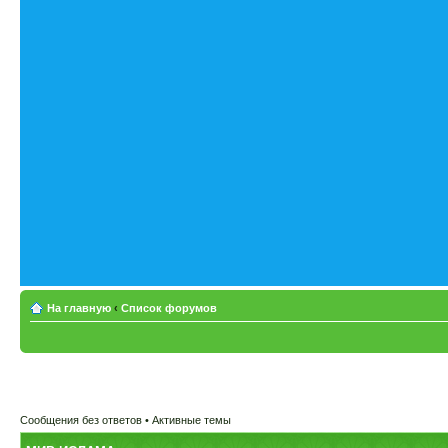
На главную
‹
Список форумов
Сообщения без ответов
•
Активные темы