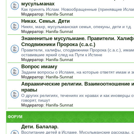
мусульманах
Как принять Ислам. Новообращенные (принявщие Исла
Модератор:
Hanifa-Sunnat
Никах. Семья. Дети
Никях, махр, мусульманская семья, опекуны, дети и т.д.
Модератор:
Hanifa-Sunnat
Знаменитые мусульмане. Правители. Халиф
Сподвижники Пророка (с.а.с.)
Правители, халифы, сподвижники Пророка (с.а.с.), има
оставившие яркий след на Пути к Истине
Модератор:
Hanifa-Sunnat
Вопрос имаму
Задаем вопросы о Исламе, на которые ответят имам и 
Модератор:
Hanifa-Sunnat
Авраамические религии. Взаимоотношение и
нравы
О других религиях, течениях их нравах и как иноверцы о
говорят, пишут
Модератор:
Hanifa-Sunnat
ФОРУМ
Дети. Балалар.
Воспитание детей в Исламе. Мусульманские рассказы, ск