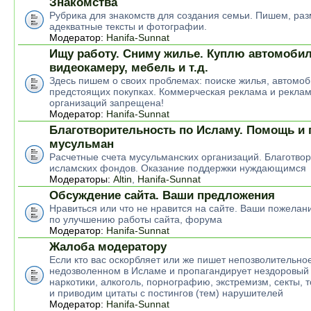
Знакомства
Рубрика для знакомств для создания семьи. Пишем, р
адекватные тексты и фотографии.
Модератор:
Hanifa-Sunnat
Ищу работу. Сниму жилье. Куплю автомобил
видеокамеру, мебель и т.д.
Здесь пишем о своих проблемах: поиске жилья, автомоб
предстоящих покупках. Коммерческая реклама и рекла
организаций запрещена!
Модератор:
Hanifa-Sunnat
Благотворительность по Исламу. Помощь и
мусульман
Расчетные счета мусульманских организаций. Благотво
исламских фондов. Оказание поддержки нуждающимся
Модераторы:
Altin
,
Hanifa-Sunnat
Обсуждение сайта. Ваши предложения
Нравиться или что не нравится на сайте. Ваши пожелан
по улучшению работы сайта, форума
Модератор:
Hanifa-Sunnat
Жалоба модератору
Если кто вас оскорбляет или же пишет непозволительное
недозволенном в Исламе и пропагандирует нездоровый 
наркотики, алкоголь, порнографию, экстремизм, секты, 
и приводим цитаты с постингов (тем) нарушителей
Модератор:
Hanifa-Sunnat