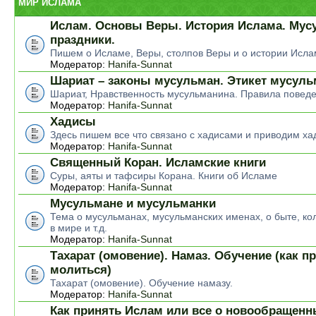
МИР ИСЛАМА
Ислам. Основы Веры. История Ислама. Мус
праздники.
Пишем о Исламе, Веры, столпов Веры и о истории Исла
Модератор:
Hanifa-Sunnat
Шариат – законы мусульман. Этикет мусул
Шариат, Нравственность мусульманина. Правила повед
Модератор:
Hanifa-Sunnat
Хадисы
Здесь пишем все что связано с хадисами и приводим ха
Модератор:
Hanifa-Sunnat
Священный Коран. Исламские книги
Суры, аяты и тафсиры Корана. Книги об Исламе
Модератор:
Hanifa-Sunnat
Мусульмане и мусульманки
Тема о мусульманах, мусульманских именах, о быте, ко
в мире и т.д.
Модератор:
Hanifa-Sunnat
Тахарат (омовение). Намаз. Обучение (как п
молиться)
Тахарат (омовение). Обучение намазу.
Модератор:
Hanifa-Sunnat
Как принять Ислам или все о новообращен