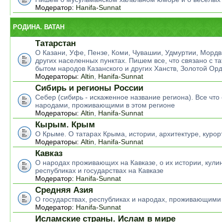
Модератор:
Hanifa-Sunnat
РОДИНА. ВАТАН
Татарстан
О Казани, Уфе, Пензе, Коми, Чувашии, Удмуртии, Мордв
других населенных пунктах. Пишем все, что связано с т
бытом народов Казанского и других Ханств, Золотой Ор
Модераторы:
Altin
,
Hanifa-Sunnat
Сибирь и регионы России
Себер (сибирь - искаженное название региона). Все что 
народами, проживающими в этом регионе
Модераторы:
Altin
,
Hanifa-Sunnat
Кырым. Крым
О Крыме. О татарах Крыма, истории, архитектуре, курор
Модераторы:
Altin
,
Hanifa-Sunnat
Кавказ
О народах проживающих на Кавказе, о их истории, кулин
республиках и государствах на Кавказе
Модератор:
Hanifa-Sunnat
Средняя Азия
О государствах, республиках и народах, проживающими
Модератор:
Hanifa-Sunnat
Исламские страны. Ислам в мире