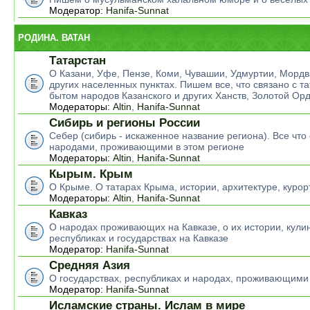
Модератор:
Hanifa-Sunnat
РОДИНА. ВАТАН
Татарстан
О Казани, Уфе, Пензе, Коми, Чувашии, Удмуртии, Мордв
других населенных пунктах. Пишем все, что связано с т
бытом народов Казанского и других Ханств, Золотой Ор
Модераторы:
Altin
,
Hanifa-Sunnat
Сибирь и регионы России
Себер (сибирь - искаженное название региона). Все что 
народами, проживающими в этом регионе
Модераторы:
Altin
,
Hanifa-Sunnat
Кырым. Крым
О Крыме. О татарах Крыма, истории, архитектуре, курор
Модераторы:
Altin
,
Hanifa-Sunnat
Кавказ
О народах проживающих на Кавказе, о их истории, кулин
республиках и государствах на Кавказе
Модератор:
Hanifa-Sunnat
Средняя Азия
О государствах, республиках и народах, проживающими
Модератор:
Hanifa-Sunnat
Исламские страны. Ислам в мире