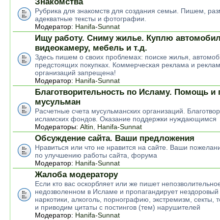
Знакомства
Рубрика для знакомств для создания семьи. Пишем, р
адекватные тексты и фотографии.
Модератор:
Hanifa-Sunnat
Ищу работу. Сниму жилье. Куплю автомобил
видеокамеру, мебель и т.д.
Здесь пишем о своих проблемах: поиске жилья, автомоб
предстоящих покупках. Коммерческая реклама и рекла
организаций запрещена!
Модератор:
Hanifa-Sunnat
Благотворительность по Исламу. Помощь и
мусульман
Расчетные счета мусульманских организаций. Благотво
исламских фондов. Оказание поддержки нуждающимся
Модераторы:
Altin
,
Hanifa-Sunnat
Обсуждение сайта. Ваши предложения
Нравиться или что не нравится на сайте. Ваши пожелан
по улучшению работы сайта, форума
Модератор:
Hanifa-Sunnat
Жалоба модератору
Если кто вас оскорбляет или же пишет непозволительное
недозволенном в Исламе и пропагандирует нездоровый 
наркотики, алкоголь, порнографию, экстремизм, секты, 
и приводим цитаты с постингов (тем) нарушителей
Модератор:
Hanifa-Sunnat