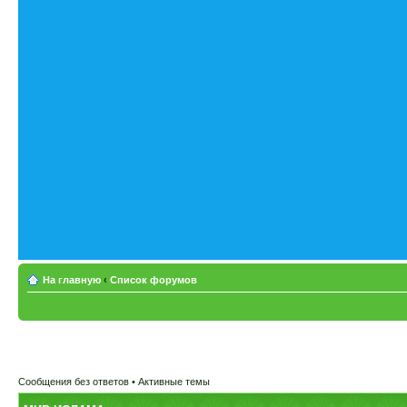
На главную
‹
Список форумов
Сообщения без ответов
•
Активные темы