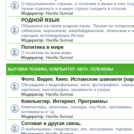
О мусульманских странах, о политике и жизни в этих гос
лучше отдохнуть и в какую страну съездить в отпуске
Модератор:
Hanifa-Sunnat
РОДНОЙ ЯЗЫК
Общаемся на своем родном языке. Пишем на татарском
узбекском, кыргызском, азербайджанском, чеченском и н
народов, исповедующих Ислам.
Модератор:
Hanifa-Sunnat
Политика в мире
О политике во всем мире.
Модератор:
Hanifa-Sunnat
БЫТОВАЯ ТЕХНИКА, КОМПЬЮТЕР, АВТО, ТЕЛЕФОНЫ
Фото. Видео. Кино. Исламские шамаили (кар
Обсуждаем о видеофильмах, кино, фотографиях, шамаи
картинки), каллиграфии, орнаменте и узорах
Модератор:
Hanifa-Sunnat
Компьютер. Интернет. Программы
Компьютеры, принтеры, сканеры, ноутбуки, программы,
антивирусы и т.д.
Модератор:
Hanifa-Sunnat
Сотовая и другая связь.
О мобильниках, смартфонах, кпк, программах, тарифах,
Модератор:
Hanifa-Sunnat