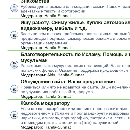
Знакомства
Рубрика для знакомств для создания семьи. Пишем, р
адекватные тексты и фотографии.
Модератор:
Hanifa-Sunnat
Ищу работу. Сниму жилье. Куплю автомобил
видеокамеру, мебель и т.д.
Здесь пишем о своих проблемах: поиске жилья, автомоб
предстоящих покупках. Коммерческая реклама и рекла
организаций запрещена!
Модератор:
Hanifa-Sunnat
Благотворительность по Исламу. Помощь и
мусульман
Расчетные счета мусульманских организаций. Благотво
исламских фондов. Оказание поддержки нуждающимся
Модераторы:
Altin
,
Hanifa-Sunnat
Обсуждение сайта. Ваши предложения
Нравиться или что не нравится на сайте. Ваши пожелан
по улучшению работы сайта, форума
Модератор:
Hanifa-Sunnat
Жалоба модератору
Если кто вас оскорбляет или же пишет непозволительное
недозволенном в Исламе и пропагандирует нездоровый 
наркотики, алкоголь, порнографию, экстремизм, секты, 
и приводим цитаты с постингов (тем) нарушителей
Модератор:
Hanifa-Sunnat