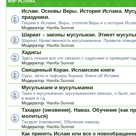
МИР ИСЛАМА
Ислам. Основы Веры. История Ислама. Мус
праздники.
Пишем о Исламе, Веры, столпов Веры и о истории Исла
Модератор:
Hanifa-Sunnat
Шариат – законы мусульман. Этикет мусул
Шариат, Нравственность мусульманина. Правила повед
Модератор:
Hanifa-Sunnat
Хадисы
Здесь пишем все что связано с хадисами и приводим ха
Модератор:
Hanifa-Sunnat
Священный Коран. Исламские книги
Суры, аяты и тафсиры Корана. Книги об Исламе
Модератор:
Hanifa-Sunnat
Мусульмане и мусульманки
Тема о мусульманах, мусульманских именах, о быте, ко
в мире и т.д.
Модератор:
Hanifa-Sunnat
Тахарат (омовение). Намаз. Обучение (как п
молиться)
Тахарат (омовение). Обучение намазу.
Модератор:
Hanifa-Sunnat
Как принять Ислам или все о новообращен