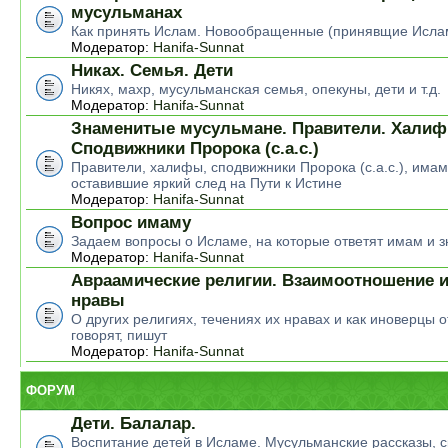
мусульманах
Как принять Ислам. Новообращенные (принявщие Исла
Модератор:
Hanifa-Sunnat
Никах. Семья. Дети
Никях, махр, мусульманская семья, опекуны, дети и т.д.
Модератор:
Hanifa-Sunnat
Знаменитые мусульмане. Правители. Халиф
Сподвижники Пророка (с.а.с.)
Правители, халифы, сподвижники Пророка (с.а.с.), има
оставившие яркий след на Пути к Истине
Модератор:
Hanifa-Sunnat
Вопрос имаму
Задаем вопросы о Исламе, на которые ответят имам и 
Модератор:
Hanifa-Sunnat
Авраамические религии. Взаимоотношение и
нравы
О других религиях, течениях их нравах и как иноверцы о
говорят, пишут
Модератор:
Hanifa-Sunnat
ФОРУМ
Дети. Балалар.
Воспитание детей в Исламе. Мусульманские рассказы, ск