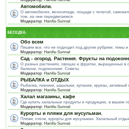
Автомобили.
О автомобилях, велосипеде, лощади с телегой, самокате
том, на чем передвигаемся
Модератор:
Hanifa-Sunnat
БЕСЕДКА.
Обо всем
Пишем все, что не подходит под другие рубрики, темы 
Модератор:
Hanifa-Sunnat
Сад - огород. Растения. Фрукты на подокон
О разных растениях, овощах и фруктах, выращенных в о
балконе, подоконнике. Советы.
Модератор:
Hanifa-Sunnat
РЫБАЛКА и ОТДЫХ
Рыбалка, пикники, шашлыки, купание, круизы, активный 
Модератор:
Hanifa-Sunnat
Халал магазины, кафе
Где купить халальные продукты и продукцию, в вашем г
Модератор:
Hanifa-Sunnat
Курорты и пляжи для мусульман.
Пляжи, отели, курорты для мусульман. Халальный отды
Модератор:
Hanifa-Sunnat