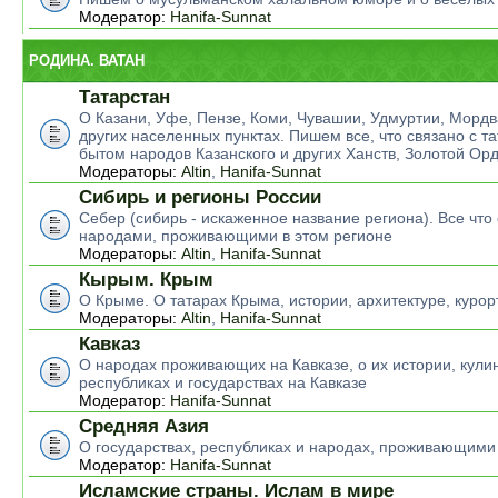
Модератор:
Hanifa-Sunnat
РОДИНА. ВАТАН
Татарстан
О Казани, Уфе, Пензе, Коми, Чувашии, Удмуртии, Мордв
других населенных пунктах. Пишем все, что связано с т
бытом народов Казанского и других Ханств, Золотой Ор
Модераторы:
Altin
,
Hanifa-Sunnat
Сибирь и регионы России
Себер (сибирь - искаженное название региона). Все что 
народами, проживающими в этом регионе
Модераторы:
Altin
,
Hanifa-Sunnat
Кырым. Крым
О Крыме. О татарах Крыма, истории, архитектуре, курор
Модераторы:
Altin
,
Hanifa-Sunnat
Кавказ
О народах проживающих на Кавказе, о их истории, кулин
республиках и государствах на Кавказе
Модератор:
Hanifa-Sunnat
Средняя Азия
О государствах, республиках и народах, проживающими
Модератор:
Hanifa-Sunnat
Исламские страны. Ислам в мире