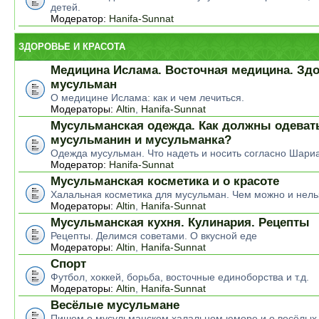
детей.
Модератор:
Hanifa-Sunnat
ЗДОРОВЬЕ И КРАСОТА
Медицина Ислама. Восточная медицина. Зд
мусульман
О медицине Ислама: как и чем лечиться.
Модераторы:
Altin
,
Hanifa-Sunnat
Мусульманская одежда. Как должны одеват
мусульманин и мусульманка?
Одежда мусульман. Что надеть и носить согласно Шари
Модератор:
Hanifa-Sunnat
Мусульманская косметика и о красоте
Халальная косметика для мусульман. Чем можно и нель
Модераторы:
Altin
,
Hanifa-Sunnat
Мусульманская кухня. Кулинария. Рецепты
Рецепты. Делимся советами. О вкусной еде
Модераторы:
Altin
,
Hanifa-Sunnat
Спорт
Футбол, хоккей, борьба, восточные единоборства и т.д.
Модераторы:
Altin
,
Hanifa-Sunnat
Весёлые мусульмане
Пишем о мусульманском халальном юморе и о весёлых