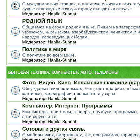
О мусульманских странах, о политике и жизни в этих гос
лучше отдохнуть и в какую страну съездить в отпуске
Модератор:
Hanifa-Sunnat
РОДНОЙ ЯЗЫК
Общаемся на своем родном языке. Пишем на татарском
узбекском, кыргызском, азербайджанском, чеченском и н
народов, исповедующих Ислам.
Модератор:
Hanifa-Sunnat
Политика в мире
О политике во всем мире.
Модератор:
Hanifa-Sunnat
БЫТОВАЯ ТЕХНИКА, КОМПЬЮТЕР, АВТО, ТЕЛЕФОНЫ
Фото. Видео. Кино. Исламские шамаили (кар
Обсуждаем о видеофильмах, кино, фотографиях, шамаи
картинки), каллиграфии, орнаменте и узорах
Модератор:
Hanifa-Sunnat
Компьютер. Интернет. Программы
Компьютеры, принтеры, сканеры, ноутбуки, программы,
антивирусы и т.д.
Модератор:
Hanifa-Sunnat
Сотовая и другая связь.
О мобильниках, смартфонах, кпк, программах, тарифах,
Модератор:
Hanifa-Sunnat