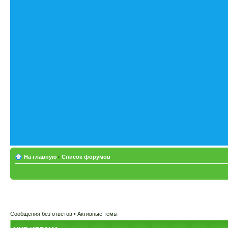
На главную
‹
Список форумов
Сообщения без ответов
•
Активные темы