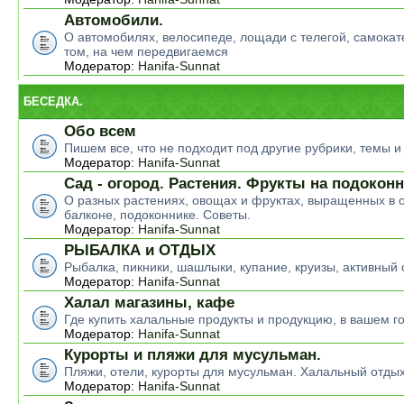
Автомобили.
О автомобилях, велосипеде, лощади с телегой, самокате
том, на чем передвигаемся
Модератор:
Hanifa-Sunnat
БЕСЕДКА.
Обо всем
Пишем все, что не подходит под другие рубрики, темы 
Модератор:
Hanifa-Sunnat
Сад - огород. Растения. Фрукты на подокон
О разных растениях, овощах и фруктах, выращенных в о
балконе, подоконнике. Советы.
Модератор:
Hanifa-Sunnat
РЫБАЛКА и ОТДЫХ
Рыбалка, пикники, шашлыки, купание, круизы, активный 
Модератор:
Hanifa-Sunnat
Халал магазины, кафе
Где купить халальные продукты и продукцию, в вашем г
Модератор:
Hanifa-Sunnat
Курорты и пляжи для мусульман.
Пляжи, отели, курорты для мусульман. Халальный отды
Модератор:
Hanifa-Sunnat