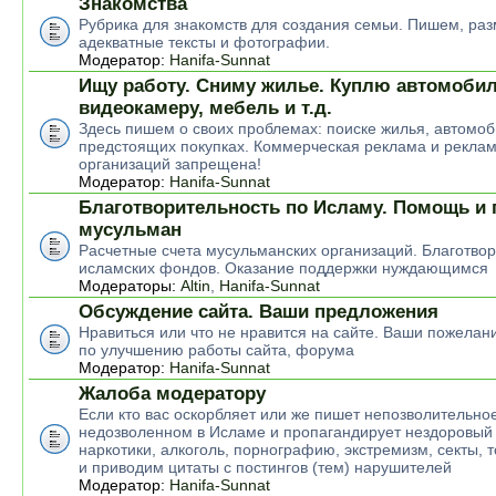
Знакомства
Рубрика для знакомств для создания семьи. Пишем, р
адекватные тексты и фотографии.
Модератор:
Hanifa-Sunnat
Ищу работу. Сниму жилье. Куплю автомобил
видеокамеру, мебель и т.д.
Здесь пишем о своих проблемах: поиске жилья, автомоб
предстоящих покупках. Коммерческая реклама и рекла
организаций запрещена!
Модератор:
Hanifa-Sunnat
Благотворительность по Исламу. Помощь и
мусульман
Расчетные счета мусульманских организаций. Благотво
исламских фондов. Оказание поддержки нуждающимся
Модераторы:
Altin
,
Hanifa-Sunnat
Обсуждение сайта. Ваши предложения
Нравиться или что не нравится на сайте. Ваши пожелан
по улучшению работы сайта, форума
Модератор:
Hanifa-Sunnat
Жалоба модератору
Если кто вас оскорбляет или же пишет непозволительное
недозволенном в Исламе и пропагандирует нездоровый 
наркотики, алкоголь, порнографию, экстремизм, секты, 
и приводим цитаты с постингов (тем) нарушителей
Модератор:
Hanifa-Sunnat