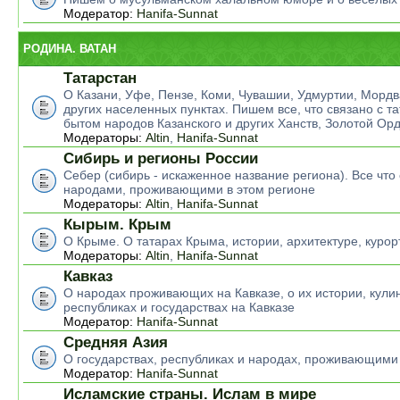
Модератор:
Hanifa-Sunnat
РОДИНА. ВАТАН
Татарстан
О Казани, Уфе, Пензе, Коми, Чувашии, Удмуртии, Мордв
других населенных пунктах. Пишем все, что связано с т
бытом народов Казанского и других Ханств, Золотой Ор
Модераторы:
Altin
,
Hanifa-Sunnat
Сибирь и регионы России
Себер (сибирь - искаженное название региона). Все что 
народами, проживающими в этом регионе
Модераторы:
Altin
,
Hanifa-Sunnat
Кырым. Крым
О Крыме. О татарах Крыма, истории, архитектуре, курор
Модераторы:
Altin
,
Hanifa-Sunnat
Кавказ
О народах проживающих на Кавказе, о их истории, кулин
республиках и государствах на Кавказе
Модератор:
Hanifa-Sunnat
Средняя Азия
О государствах, республиках и народах, проживающими
Модератор:
Hanifa-Sunnat
Исламские страны. Ислам в мире