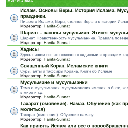
МИР ИСЛАМА
Ислам. Основы Веры. История Ислама. Мус
праздники.
Пишем о Исламе, Веры, столпов Веры и о истории Исла
Модератор:
Hanifa-Sunnat
Шариат – законы мусульман. Этикет мусул
Шариат, Нравственность мусульманина. Правила повед
Модератор:
Hanifa-Sunnat
Хадисы
Здесь пишем все что связано с хадисами и приводим ха
Модератор:
Hanifa-Sunnat
Священный Коран. Исламские книги
Суры, аяты и тафсиры Корана. Книги об Исламе
Модератор:
Hanifa-Sunnat
Мусульмане и мусульманки
Тема о мусульманах, мусульманских именах, о быте, ко
в мире и т.д.
Модератор:
Hanifa-Sunnat
Тахарат (омовение). Намаз. Обучение (как п
молиться)
Тахарат (омовение). Обучение намазу.
Модератор:
Hanifa-Sunnat
Как принять Ислам или все о новообращен