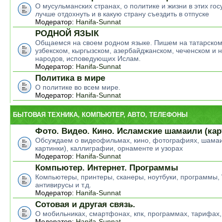
О мусульманских странах, о политике и жизни в этих гос
лучше отдохнуть и в какую страну съездить в отпуске
Модератор:
Hanifa-Sunnat
РОДНОЙ ЯЗЫК
Общаемся на своем родном языке. Пишем на татарском
узбекском, кыргызском, азербайджанском, чеченском и н
народов, исповедующих Ислам.
Модератор:
Hanifa-Sunnat
Политика в мире
О политике во всем мире.
Модератор:
Hanifa-Sunnat
БЫТОВАЯ ТЕХНИКА, КОМПЬЮТЕР, АВТО, ТЕЛЕФОНЫ
Фото. Видео. Кино. Исламские шамаили (кар
Обсуждаем о видеофильмах, кино, фотографиях, шамаи
картинки), каллиграфии, орнаменте и узорах
Модератор:
Hanifa-Sunnat
Компьютер. Интернет. Программы
Компьютеры, принтеры, сканеры, ноутбуки, программы,
антивирусы и т.д.
Модератор:
Hanifa-Sunnat
Сотовая и другая связь.
О мобильниках, смартфонах, кпк, программах, тарифах,
Модератор:
Hanifa-Sunnat