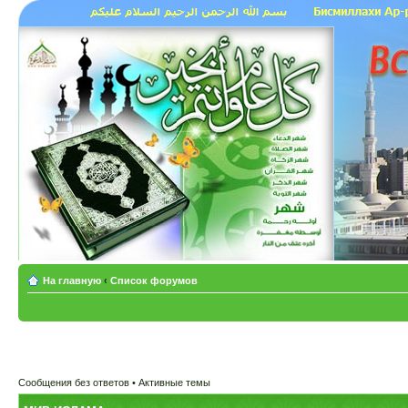
На главную
‹
Список форумов
Сообщения без ответов
•
Активные темы