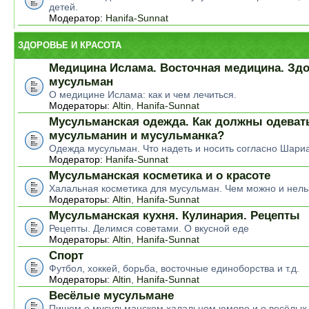
детей.
Модератор:
Hanifa-Sunnat
ЗДОРОВЬЕ И КРАСОТА
Медицина Ислама. Восточная медицина. Зд
мусульман
О медицине Ислама: как и чем лечиться.
Модераторы:
Altin
,
Hanifa-Sunnat
Мусульманская одежда. Как должны одеват
мусульманин и мусульманка?
Одежда мусульман. Что надеть и носить согласно Шари
Модератор:
Hanifa-Sunnat
Мусульманская косметика и о красоте
Халальная косметика для мусульман. Чем можно и нель
Модераторы:
Altin
,
Hanifa-Sunnat
Мусульманская кухня. Кулинария. Рецепты
Рецепты. Делимся советами. О вкусной еде
Модераторы:
Altin
,
Hanifa-Sunnat
Спорт
Футбол, хоккей, борьба, восточные единоборства и т.д.
Модераторы:
Altin
,
Hanifa-Sunnat
Весёлые мусульмане
Пишем о мусульманском халальном юморе и о весёлых