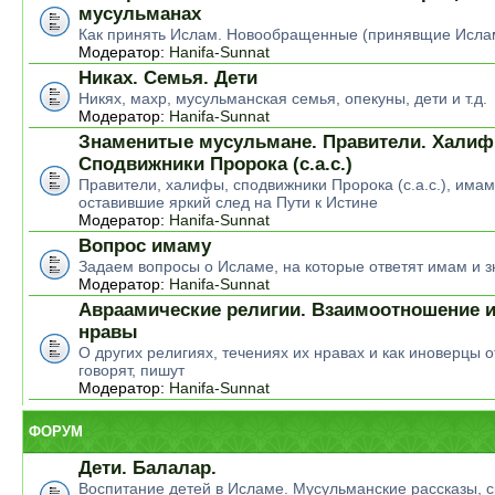
мусульманах
Как принять Ислам. Новообращенные (принявщие Исла
Модератор:
Hanifa-Sunnat
Никах. Семья. Дети
Никях, махр, мусульманская семья, опекуны, дети и т.д.
Модератор:
Hanifa-Sunnat
Знаменитые мусульмане. Правители. Халиф
Сподвижники Пророка (с.а.с.)
Правители, халифы, сподвижники Пророка (с.а.с.), има
оставившие яркий след на Пути к Истине
Модератор:
Hanifa-Sunnat
Вопрос имаму
Задаем вопросы о Исламе, на которые ответят имам и 
Модератор:
Hanifa-Sunnat
Авраамические религии. Взаимоотношение и
нравы
О других религиях, течениях их нравах и как иноверцы о
говорят, пишут
Модератор:
Hanifa-Sunnat
ФОРУМ
Дети. Балалар.
Воспитание детей в Исламе. Мусульманские рассказы, ск