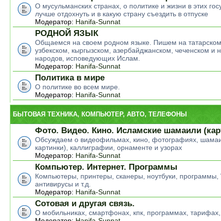
О мусульманских странах, о политике и жизни в этих гос
лучше отдохнуть и в какую страну съездить в отпуске
Модератор:
Hanifa-Sunnat
РОДНОЙ ЯЗЫК
Общаемся на своем родном языке. Пишем на татарском
узбекском, кыргызском, азербайджанском, чеченском и н
народов, исповедующих Ислам.
Модератор:
Hanifa-Sunnat
Политика в мире
О политике во всем мире.
Модератор:
Hanifa-Sunnat
БЫТОВАЯ ТЕХНИКА, КОМПЬЮТЕР, АВТО, ТЕЛЕФОНЫ
Фото. Видео. Кино. Исламские шамаили (кар
Обсуждаем о видеофильмах, кино, фотографиях, шамаи
картинки), каллиграфии, орнаменте и узорах
Модератор:
Hanifa-Sunnat
Компьютер. Интернет. Программы
Компьютеры, принтеры, сканеры, ноутбуки, программы,
антивирусы и т.д.
Модератор:
Hanifa-Sunnat
Сотовая и другая связь.
О мобильниках, смартфонах, кпк, программах, тарифах,
Модератор:
Hanifa-Sunnat