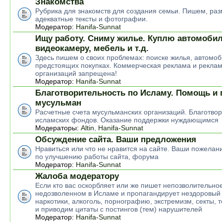
Знакомства
Рубрика для знакомств для создания семьи. Пишем, р
адекватные тексты и фотографии.
Модератор:
Hanifa-Sunnat
Ищу работу. Сниму жилье. Куплю автомобил
видеокамеру, мебель и т.д.
Здесь пишем о своих проблемах: поиске жилья, автомоб
предстоящих покупках. Коммерческая реклама и рекла
организаций запрещена!
Модератор:
Hanifa-Sunnat
Благотворительность по Исламу. Помощь и
мусульман
Расчетные счета мусульманских организаций. Благотво
исламских фондов. Оказание поддержки нуждающимся
Модераторы:
Altin
,
Hanifa-Sunnat
Обсуждение сайта. Ваши предложения
Нравиться или что не нравится на сайте. Ваши пожелан
по улучшению работы сайта, форума
Модератор:
Hanifa-Sunnat
Жалоба модератору
Если кто вас оскорбляет или же пишет непозволительное
недозволенном в Исламе и пропагандирует нездоровый 
наркотики, алкоголь, порнографию, экстремизм, секты, 
и приводим цитаты с постингов (тем) нарушителей
Модератор:
Hanifa-Sunnat