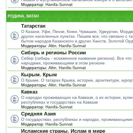
Модератор:
Hanifa-Sunnat
РОДИНА. ВАТАН
Татарстан
О Казани, Уфе, Пензе, Коми, Чувашии, Удмуртии, Мордв
других населенных пунктах. Пишем все, что связано с т
бытом народов Казанского и других Ханств, Золотой Ор
Модераторы:
Altin
,
Hanifa-Sunnat
Сибирь и регионы России
Себер (сибирь - искаженное название региона). Все что 
народами, проживающими в этом регионе
Модераторы:
Altin
,
Hanifa-Sunnat
Кырым. Крым
О Крыме. О татарах Крыма, истории, архитектуре, курор
Модераторы:
Altin
,
Hanifa-Sunnat
Кавказ
О народах проживающих на Кавказе, о их истории, кулин
республиках и государствах на Кавказе
Модератор:
Hanifa-Sunnat
Средняя Азия
О государствах, республиках и народах, проживающими
Модератор:
Hanifa-Sunnat
Исламские страны. Ислам в мире