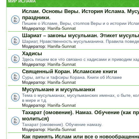
МИР ИСЛАМА
Ислам. Основы Веры. История Ислама. Мус
праздники.
Пишем о Исламе, Веры, столпов Веры и о истории Исла
Модератор:
Hanifa-Sunnat
Шариат – законы мусульман. Этикет мусул
Шариат, Нравственность мусульманина. Правила повед
Модератор:
Hanifa-Sunnat
Хадисы
Здесь пишем все что связано с хадисами и приводим ха
Модератор:
Hanifa-Sunnat
Священный Коран. Исламские книги
Суры, аяты и тафсиры Корана. Книги об Исламе
Модератор:
Hanifa-Sunnat
Мусульмане и мусульманки
Тема о мусульманах, мусульманских именах, о быте, ко
в мире и т.д.
Модератор:
Hanifa-Sunnat
Тахарат (омовение). Намаз. Обучение (как п
молиться)
Тахарат (омовение). Обучение намазу.
Модератор:
Hanifa-Sunnat
Как принять Ислам или все о новообращен