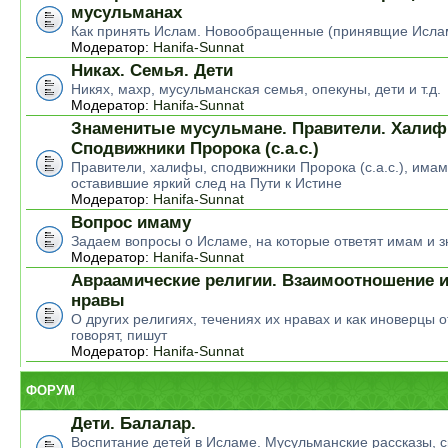
мусульманах
Как принять Ислам. Новообращенные (принявщие Исла
Модератор:
Hanifa-Sunnat
Никах. Семья. Дети
Никях, махр, мусульманская семья, опекуны, дети и т.д.
Модератор:
Hanifa-Sunnat
Знаменитые мусульмане. Правители. Халиф
Сподвижники Пророка (с.а.с.)
Правители, халифы, сподвижники Пророка (с.а.с.), има
оставившие яркий след на Пути к Истине
Модератор:
Hanifa-Sunnat
Вопрос имаму
Задаем вопросы о Исламе, на которые ответят имам и 
Модератор:
Hanifa-Sunnat
Авраамические религии. Взаимоотношение и
нравы
О других религиях, течениях их нравах и как иноверцы о
говорят, пишут
Модератор:
Hanifa-Sunnat
ФОРУМ
Дети. Балалар.
Воспитание детей в Исламе. Мусульманские рассказы, ск