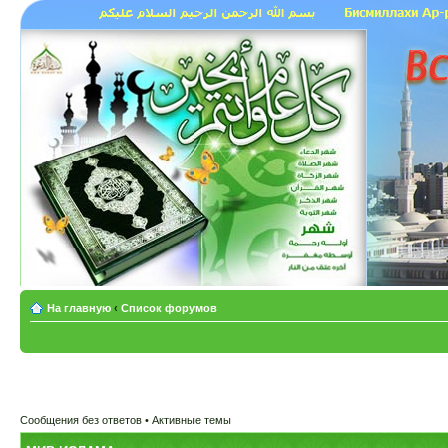
На главную
‹
Список форумов
Сообщения без ответов
•
Активные темы