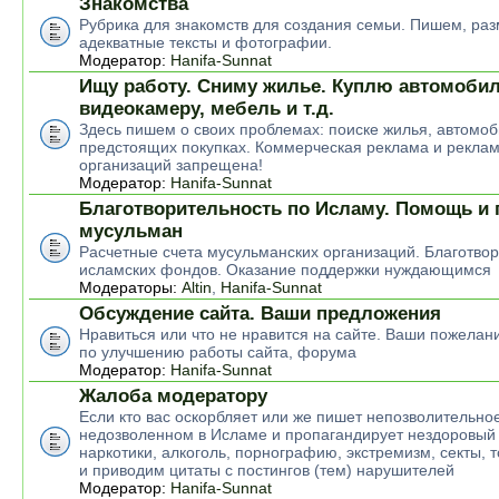
Знакомства
Рубрика для знакомств для создания семьи. Пишем, р
адекватные тексты и фотографии.
Модератор:
Hanifa-Sunnat
Ищу работу. Сниму жилье. Куплю автомобил
видеокамеру, мебель и т.д.
Здесь пишем о своих проблемах: поиске жилья, автомоб
предстоящих покупках. Коммерческая реклама и рекла
организаций запрещена!
Модератор:
Hanifa-Sunnat
Благотворительность по Исламу. Помощь и
мусульман
Расчетные счета мусульманских организаций. Благотво
исламских фондов. Оказание поддержки нуждающимся
Модераторы:
Altin
,
Hanifa-Sunnat
Обсуждение сайта. Ваши предложения
Нравиться или что не нравится на сайте. Ваши пожелан
по улучшению работы сайта, форума
Модератор:
Hanifa-Sunnat
Жалоба модератору
Если кто вас оскорбляет или же пишет непозволительное
недозволенном в Исламе и пропагандирует нездоровый 
наркотики, алкоголь, порнографию, экстремизм, секты, 
и приводим цитаты с постингов (тем) нарушителей
Модератор:
Hanifa-Sunnat