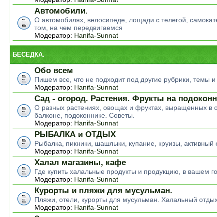
Автомобили.
О автомобилях, велосипеде, лощади с телегой, самокате
том, на чем передвигаемся
Модератор:
Hanifa-Sunnat
БЕСЕДКА.
Обо всем
Пишем все, что не подходит под другие рубрики, темы 
Модератор:
Hanifa-Sunnat
Сад - огород. Растения. Фрукты на подокон
О разных растениях, овощах и фруктах, выращенных в о
балконе, подоконнике. Советы.
Модератор:
Hanifa-Sunnat
РЫБАЛКА и ОТДЫХ
Рыбалка, пикники, шашлыки, купание, круизы, активный 
Модератор:
Hanifa-Sunnat
Халал магазины, кафе
Где купить халальные продукты и продукцию, в вашем г
Модератор:
Hanifa-Sunnat
Курорты и пляжи для мусульман.
Пляжи, отели, курорты для мусульман. Халальный отды
Модератор:
Hanifa-Sunnat