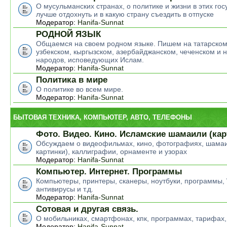
О мусульманских странах, о политике и жизни в этих гос
лучше отдохнуть и в какую страну съездить в отпуске
Модератор:
Hanifa-Sunnat
РОДНОЙ ЯЗЫК
Общаемся на своем родном языке. Пишем на татарском
узбекском, кыргызском, азербайджанском, чеченском и н
народов, исповедующих Ислам.
Модератор:
Hanifa-Sunnat
Политика в мире
О политике во всем мире.
Модератор:
Hanifa-Sunnat
БЫТОВАЯ ТЕХНИКА, КОМПЬЮТЕР, АВТО, ТЕЛЕФОНЫ
Фото. Видео. Кино. Исламские шамаили (кар
Обсуждаем о видеофильмах, кино, фотографиях, шамаи
картинки), каллиграфии, орнаменте и узорах
Модератор:
Hanifa-Sunnat
Компьютер. Интернет. Программы
Компьютеры, принтеры, сканеры, ноутбуки, программы,
антивирусы и т.д.
Модератор:
Hanifa-Sunnat
Сотовая и другая связь.
О мобильниках, смартфонах, кпк, программах, тарифах,
Модератор:
Hanifa-Sunnat