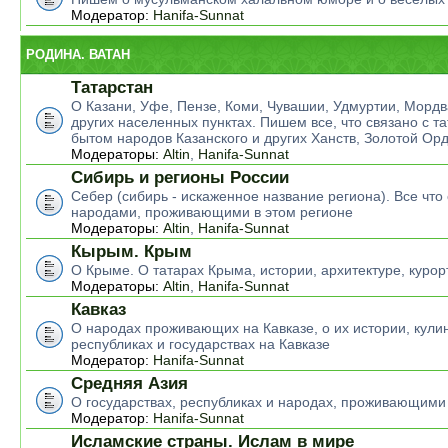
Модератор:
Hanifa-Sunnat
РОДИНА. ВАТАН
Татарстан
О Казани, Уфе, Пензе, Коми, Чувашии, Удмуртии, Мордв
других населенных пунктах. Пишем все, что связано с т
бытом народов Казанского и других Ханств, Золотой Ор
Модераторы:
Altin
,
Hanifa-Sunnat
Сибирь и регионы России
Себер (сибирь - искаженное название региона). Все что 
народами, проживающими в этом регионе
Модераторы:
Altin
,
Hanifa-Sunnat
Кырым. Крым
О Крыме. О татарах Крыма, истории, архитектуре, курор
Модераторы:
Altin
,
Hanifa-Sunnat
Кавказ
О народах проживающих на Кавказе, о их истории, кулин
республиках и государствах на Кавказе
Модератор:
Hanifa-Sunnat
Средняя Азия
О государствах, республиках и народах, проживающими
Модератор:
Hanifa-Sunnat
Исламские страны. Ислам в мире