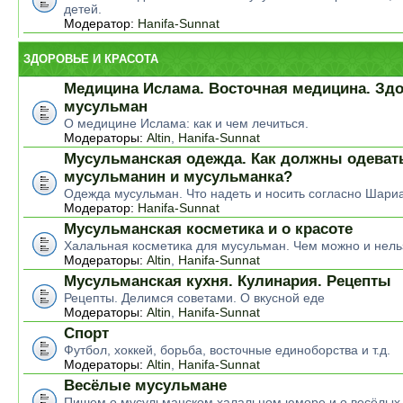
детей.
Модератор:
Hanifa-Sunnat
ЗДОРОВЬЕ И КРАСОТА
Медицина Ислама. Восточная медицина. Зд
мусульман
О медицине Ислама: как и чем лечиться.
Модераторы:
Altin
,
Hanifa-Sunnat
Мусульманская одежда. Как должны одеват
мусульманин и мусульманка?
Одежда мусульман. Что надеть и носить согласно Шари
Модератор:
Hanifa-Sunnat
Мусульманская косметика и о красоте
Халальная косметика для мусульман. Чем можно и нель
Модераторы:
Altin
,
Hanifa-Sunnat
Мусульманская кухня. Кулинария. Рецепты
Рецепты. Делимся советами. О вкусной еде
Модераторы:
Altin
,
Hanifa-Sunnat
Спорт
Футбол, хоккей, борьба, восточные единоборства и т.д.
Модераторы:
Altin
,
Hanifa-Sunnat
Весёлые мусульмане
Пишем о мусульманском халальном юморе и о весёлых