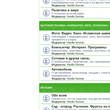
азербайджанском, чеченском и на других яз
Модератор:
Hanifa-Sunnat
Политика в мире
О политике во всем мире.
Модератор:
Hanifa-Sunnat
БЫТОВАЯ ТЕХНИКА, КОМПЬЮТЕР, АВТО, ТЕЛЕФОНЫ
Фото. Видео. Кино. Исламские шама
Обсуждаем о видеофильмах, кино, фотографи
орнаменте и узорах
Модератор:
Hanifa-Sunnat
Компьютер. Интернет. Программы
Компьютеры, принтеры, сканеры, ноутбуки, пр
Модератор:
Hanifa-Sunnat
Сотовая и другая связь.
О мобильниках, смартфонах, кпк, программах
Модератор:
Hanifa-Sunnat
Автомобили.
О автомобилях, велосипеде, лощади с телегой
передвигаемся
Модератор:
Hanifa-Sunnat
БЕСЕДКА.
Обо всем
Пишем все, что не подходит под другие рубр
Модератор:
Hanifa-Sunnat
Сад - огород. Растения. Фрукты на 
О разных растениях, овощах и фруктах, выра