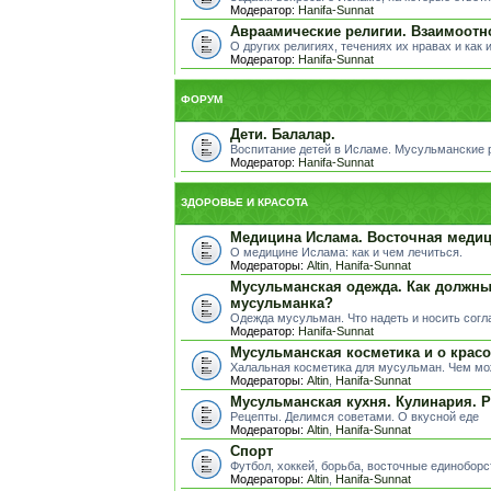
Модератор:
Hanifa-Sunnat
Авраамические религии. Взаимоотн
О других религиях, течениях их нравах и как 
Модератор:
Hanifa-Sunnat
ФОРУМ
Дети. Балалар.
Воспитание детей в Исламе. Мусульманские ра
Модератор:
Hanifa-Sunnat
ЗДОРОВЬЕ И КРАСОТА
Медицина Ислама. Восточная медиц
О медицине Ислама: как и чем лечиться.
Модераторы:
Altin
,
Hanifa-Sunnat
Мусульманская одежда. Как должны
мусульманка?
Одежда мусульман. Что надеть и носить сог
Модератор:
Hanifa-Sunnat
Мусульманская косметика и о красо
Халальная косметика для мусульман. Чем мо
Модераторы:
Altin
,
Hanifa-Sunnat
Мусульманская кухня. Кулинария. 
Рецепты. Делимся советами. О вкусной еде
Модераторы:
Altin
,
Hanifa-Sunnat
Спорт
Футбол, хоккей, борьба, восточные единоборст
Модераторы:
Altin
,
Hanifa-Sunnat