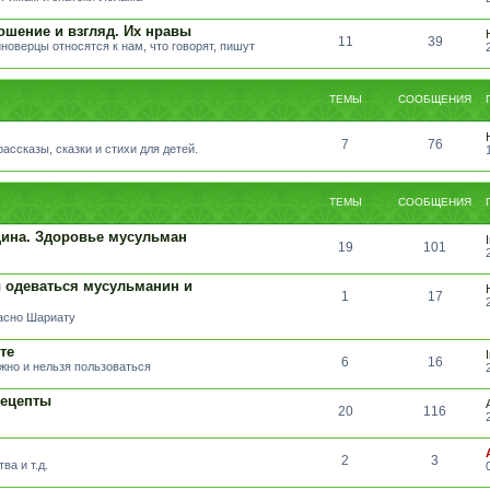
ошение и взгляд. Их нравы
11
39
иноверцы относятся к нам, что говорят, пишут
ТЕМЫ
СООБЩЕНИЯ
7
76
ссказы, сказки и стихи для детей.
ТЕМЫ
СООБЩЕНИЯ
ина. Здоровье мусульман
19
101
 одеваться мусульманин и
1
17
ласно Шариату
те
6
16
жно и нельзя пользоваться
Рецепты
20
116
2
3
ва и т.д.