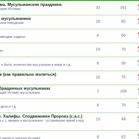
ма. Мусульманские праздники.
32
161
тории Ислама.
т мусульманина
18
85
вила поведения
6
60
риводим хадисы.
и
10
70
ме
8
36
о быте, количестве мусульман в мире и т.д.
е (как правильно молиться)
10
75
обращенных мусульманах
7
109
вщие Ислам) мусульмане
8
70
ети и т.д.
 Халифы. Сподвижники Пророка (с.а.с.)
15
49
а.с.), имамы и мусульмане - оставившие яркий след
8
62
т имам и знатоки Ислама