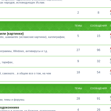
ыках народов, исповедующих Ислам.
2
8
ТЕМЫ
СООБЩЕНИЯ
или (картинки)
5
15
ях, шамаилях (исламские картинки), каллиграфии,
27
96
ограммы, Windows, антивирусы и т.д.
9
32
, тарифах,
18
54
, самокате.. .в общем все о том, на чем
ТЕМЫ
СООБЩЕНИЯ
28
91
ики, темы и форумы.
подоконнике
4
26
щенных в огороде, на балконе, подоконнике.