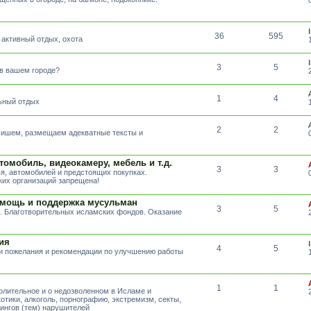
36
595
 активный отдых, охота
3
5
 в вашем городе?
1
4
льный отдых
2
2
 Пишем, размещаем адекватные тексты и
томобиль, видеокамеру, мебель и т.д.
3
3
я, автомобилей и предстоящих покупках.
их организаций запрещена!
омощь и поддержка мусульман
3
5
. Благотворительных исламских фондов. Оказание
ия
4
5
ши пожелания и рекомендации по улучшению работы
1
1
волительное и о недозволенном в Исламе и
отики, алкоголь, порнографию, экстремизм, секты,
тингов (тем) нарушителей