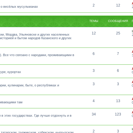
2
12
 о весёлых мусульманах
ТЕМЫ
СООБЩЕНИЯ
12
25
тии, Мордва, Ульяновске и других населенных
 историей и бытом народов Казанского и других
6
7
а). Все что связано с народами, проживающими в
3
6
уре, курортах
3
3
рии, кулинарии, быте, о республиках и
4
13
оживающими там
34
123
 в этих государствах. Где лучше отдохнуть и в
2
3
татарском, таджикском, узбекском, кыргызском,