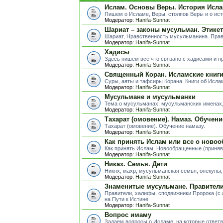
Ислам. Основы Веры. История Исла
Пишем о Исламе, Веры, столпов Веры и о ис
Модератор:
Hanifa-Sunnat
Шариат – законы мусульман. Этике
Шариат, Нравственность мусульманина. Пра
Модератор:
Hanifa-Sunnat
Хадисы
Здесь пишем все что связано с хадисами и п
Модератор:
Hanifa-Sunnat
Священный Коран. Исламские книг
Суры, аяты и тафсиры Корана. Книги об Исла
Модератор:
Hanifa-Sunnat
Мусульмане и мусульманки
Тема о мусульманах, мусульманских именах, 
Модератор:
Hanifa-Sunnat
Тахарат (омовение). Намаз. Обучени
Тахарат (омовение). Обучение намазу.
Модератор:
Hanifa-Sunnat
Как принять Ислам или все о ново
Как принять Ислам. Новообращенные (приня
Модератор:
Hanifa-Sunnat
Никах. Семья. Дети
Никях, махр, мусульманская семья, опекуны, д
Модератор:
Hanifa-Sunnat
Знаменитые мусульмане. Правители.
Правители, халифы, сподвижники Пророка (с.
на Пути к Истине
Модератор:
Hanifa-Sunnat
Вопрос имаму
Задаем вопросы о Исламе, на которые ответя