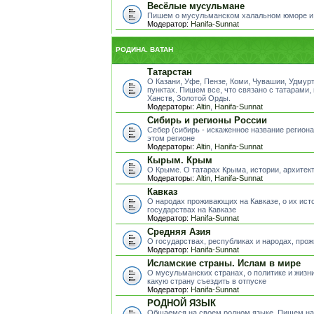
Весёлые мусульмане
Пишем о мусульманском халальном юморе и
Модератор:
Hanifa-Sunnat
РОДИНА. ВАТАН
Татарстан
О Казани, Уфе, Пензе, Коми, Чувашии, Удмур
пунктах. Пишем все, что связано с татарами,
Ханств, Золотой Орды.
Модераторы:
Altin
,
Hanifa-Sunnat
Сибирь и регионы России
Себер (сибирь - искаженное название регион
этом регионе
Модераторы:
Altin
,
Hanifa-Sunnat
Кырым. Крым
О Крыме. О татарах Крыма, истории, архитект
Модераторы:
Altin
,
Hanifa-Sunnat
Кавказ
О народах проживающих на Кавказе, о их исто
государствах на Кавказе
Модератор:
Hanifa-Sunnat
Средняя Азия
О государствах, республиках и народах, пр
Модератор:
Hanifa-Sunnat
Исламские страны. Ислам в мире
О мусульманских странах, о политике и жизни
какую страну съездить в отпуске
Модератор:
Hanifa-Sunnat
РОДНОЙ ЯЗЫК
Общаемся на своем родном языке. Пишем на 