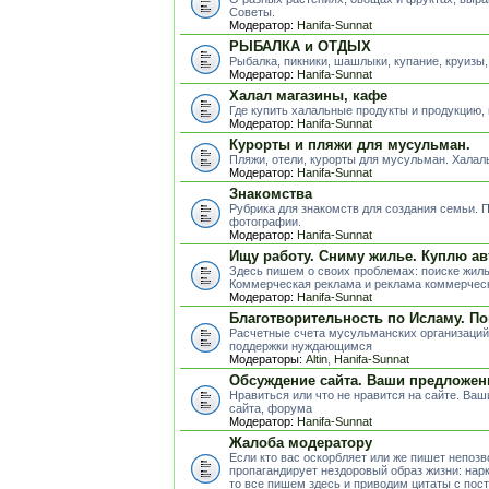
Советы.
Модератор:
Hanifa-Sunnat
РЫБАЛКА и ОТДЫХ
Рыбалка, пикники, шашлыки, купание, круизы,
Модератор:
Hanifa-Sunnat
Халал магазины, кафе
Где купить халальные продукты и продукцию,
Модератор:
Hanifa-Sunnat
Курорты и пляжи для мусульман.
Пляжи, отели, курорты для мусульман. Хала
Модератор:
Hanifa-Sunnat
Знакомства
Рубрика для знакомств для создания семьи.
фотографии.
Модератор:
Hanifa-Sunnat
Ищу работу. Сниму жилье. Куплю ав
Здесь пишем о своих проблемах: поиске жиль
Коммерческая реклама и реклама коммерческ
Модератор:
Hanifa-Sunnat
Благотворительность по Исламу. П
Расчетные счета мусульманских организаций
поддержки нуждающимся
Модераторы:
Altin
,
Hanifa-Sunnat
Обсуждение сайта. Ваши предложен
Нравиться или что не нравится на сайте. Ва
сайта, форума
Модератор:
Hanifa-Sunnat
Жалоба модератору
Если кто вас оскорбляет или же пишет непоз
пропагандирует нездоровый образ жизни: нарк
то все пишем здесь и приводим цитаты с пос