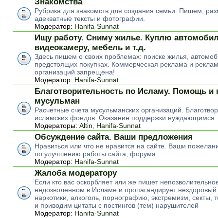
Знакомства
Рубрика для знакомств для создания семьи. Пишем, р
адекватные тексты и фотографии.
Модератор:
Hanifa-Sunnat
Ищу работу. Сниму жилье. Куплю автомобил
видеокамеру, мебель и т.д.
Здесь пишем о своих проблемах: поиске жилья, автомоб
предстоящих покупках. Коммерческая реклама и рекла
организаций запрещена!
Модератор:
Hanifa-Sunnat
Благотворительность по Исламу. Помощь и
мусульман
Расчетные счета мусульманских организаций. Благотво
исламских фондов. Оказание поддержки нуждающимся
Модераторы:
Altin
,
Hanifa-Sunnat
Обсуждение сайта. Ваши предложения
Нравиться или что не нравится на сайте. Ваши пожелан
по улучшению работы сайта, форума
Модератор:
Hanifa-Sunnat
Жалоба модератору
Если кто вас оскорбляет или же пишет непозволительное
недозволенном в Исламе и пропагандирует нездоровый 
наркотики, алкоголь, порнографию, экстремизм, секты, 
и приводим цитаты с постингов (тем) нарушителей
Модератор:
Hanifa-Sunnat