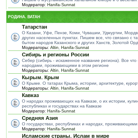
Модератор:
Hanifa-Sunnat
РОДИНА. ВАТАН
Татарстан
О Казани, Уфе, Пензе, Коми, Чувашии, Удмуртии, Мордв
других населенных пунктах. Пишем все, что связано с т
бытом народов Казанского и других Ханств, Золотой Ор
Модераторы:
Altin
,
Hanifa-Sunnat
Сибирь и регионы России
Себер (сибирь - искаженное название региона). Все что 
народами, проживающими в этом регионе
Модераторы:
Altin
,
Hanifa-Sunnat
Кырым. Крым
О Крыме. О татарах Крыма, истории, архитектуре, курор
Модераторы:
Altin
,
Hanifa-Sunnat
Кавказ
О народах проживающих на Кавказе, о их истории, кулин
республиках и государствах на Кавказе
Модератор:
Hanifa-Sunnat
Средняя Азия
О государствах, республиках и народах, проживающими
Модератор:
Hanifa-Sunnat
Исламские страны. Ислам в мире