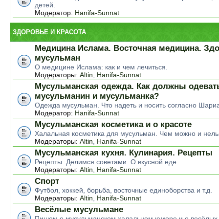
детей.
Модератор:
Hanifa-Sunnat
ЗДОРОВЬЕ И КРАСОТА
Медицина Ислама. Восточная медицина. Зд
мусульман
О медицине Ислама: как и чем лечиться.
Модераторы:
Altin
,
Hanifa-Sunnat
Мусульманская одежда. Как должны одеват
мусульманин и мусульманка?
Одежда мусульман. Что надеть и носить согласно Шари
Модератор:
Hanifa-Sunnat
Мусульманская косметика и о красоте
Халальная косметика для мусульман. Чем можно и нель
Модераторы:
Altin
,
Hanifa-Sunnat
Мусульманская кухня. Кулинария. Рецепты
Рецепты. Делимся советами. О вкусной еде
Модераторы:
Altin
,
Hanifa-Sunnat
Спорт
Футбол, хоккей, борьба, восточные единоборства и т.д.
Модераторы:
Altin
,
Hanifa-Sunnat
Весёлые мусульмане
Пишем о мусульманском халальном юморе и о весёлых