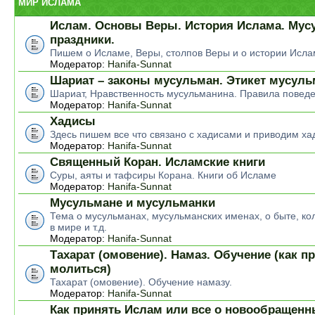
МИР ИСЛАМА
Ислам. Основы Веры. История Ислама. Мус
праздники.
Пишем о Исламе, Веры, столпов Веры и о истории Исла
Модератор:
Hanifa-Sunnat
Шариат – законы мусульман. Этикет мусул
Шариат, Нравственность мусульманина. Правила повед
Модератор:
Hanifa-Sunnat
Хадисы
Здесь пишем все что связано с хадисами и приводим ха
Модератор:
Hanifa-Sunnat
Священный Коран. Исламские книги
Суры, аяты и тафсиры Корана. Книги об Исламе
Модератор:
Hanifa-Sunnat
Мусульмане и мусульманки
Тема о мусульманах, мусульманских именах, о быте, ко
в мире и т.д.
Модератор:
Hanifa-Sunnat
Тахарат (омовение). Намаз. Обучение (как п
молиться)
Тахарат (омовение). Обучение намазу.
Модератор:
Hanifa-Sunnat
Как принять Ислам или все о новообращен