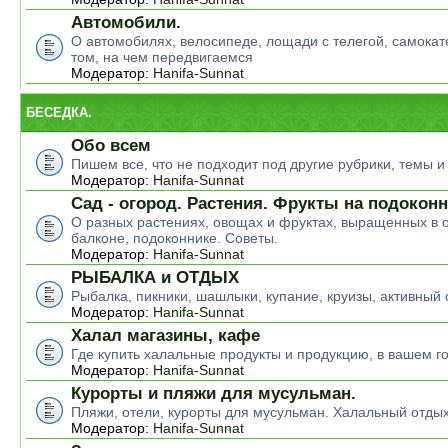
Автомобили.
О автомобилях, велосипеде, лощади с телегой, самокате
том, на чем передвигаемся
Модератор:
Hanifa-Sunnat
БЕСЕДКА.
Обо всем
Пишем все, что не подходит под другие рубрики, темы 
Модератор:
Hanifa-Sunnat
Сад - огород. Растения. Фрукты на подокон
О разных растениях, овощах и фруктах, выращенных в о
балконе, подоконнике. Советы.
Модератор:
Hanifa-Sunnat
РЫБАЛКА и ОТДЫХ
Рыбалка, пикники, шашлыки, купание, круизы, активный 
Модератор:
Hanifa-Sunnat
Халал магазины, кафе
Где купить халальные продукты и продукцию, в вашем г
Модератор:
Hanifa-Sunnat
Курорты и пляжи для мусульман.
Пляжи, отели, курорты для мусульман. Халальный отды
Модератор:
Hanifa-Sunnat