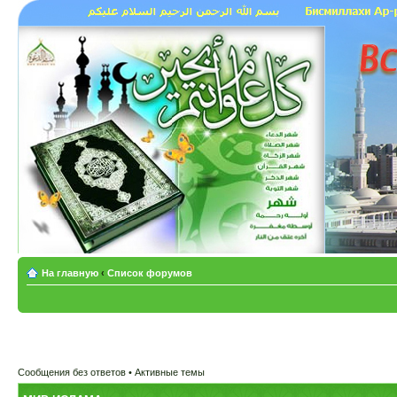
На главную
‹
Список форумов
Сообщения без ответов
•
Активные темы