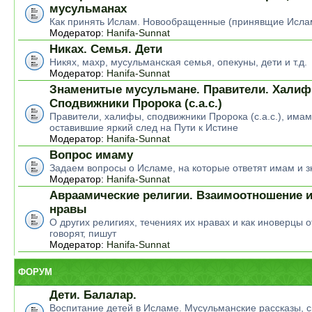
мусульманах
Как принять Ислам. Новообращенные (принявщие Исла
Модератор:
Hanifa-Sunnat
Никах. Семья. Дети
Никях, махр, мусульманская семья, опекуны, дети и т.д.
Модератор:
Hanifa-Sunnat
Знаменитые мусульмане. Правители. Халиф
Сподвижники Пророка (с.а.с.)
Правители, халифы, сподвижники Пророка (с.а.с.), има
оставившие яркий след на Пути к Истине
Модератор:
Hanifa-Sunnat
Вопрос имаму
Задаем вопросы о Исламе, на которые ответят имам и 
Модератор:
Hanifa-Sunnat
Авраамические религии. Взаимоотношение и
нравы
О других религиях, течениях их нравах и как иноверцы о
говорят, пишут
Модератор:
Hanifa-Sunnat
ФОРУМ
Дети. Балалар.
Воспитание детей в Исламе. Мусульманские рассказы, ск