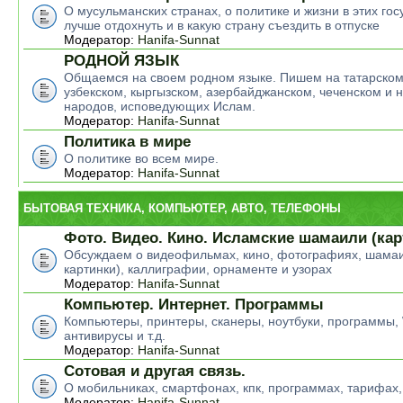
О мусульманских странах, о политике и жизни в этих гос
лучше отдохнуть и в какую страну съездить в отпуске
Модератор:
Hanifa-Sunnat
РОДНОЙ ЯЗЫК
Общаемся на своем родном языке. Пишем на татарском
узбекском, кыргызском, азербайджанском, чеченском и н
народов, исповедующих Ислам.
Модератор:
Hanifa-Sunnat
Политика в мире
О политике во всем мире.
Модератор:
Hanifa-Sunnat
БЫТОВАЯ ТЕХНИКА, КОМПЬЮТЕР, АВТО, ТЕЛЕФОНЫ
Фото. Видео. Кино. Исламские шамаили (кар
Обсуждаем о видеофильмах, кино, фотографиях, шамаи
картинки), каллиграфии, орнаменте и узорах
Модератор:
Hanifa-Sunnat
Компьютер. Интернет. Программы
Компьютеры, принтеры, сканеры, ноутбуки, программы,
антивирусы и т.д.
Модератор:
Hanifa-Sunnat
Сотовая и другая связь.
О мобильниках, смартфонах, кпк, программах, тарифах,
Модератор:
Hanifa-Sunnat