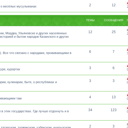
2
12
 о весёлых мусульманах
ТЕМЫ
СООБЩЕНИЯ
12
25
тии, Мордва, Ульяновске и других населенных
 историей и бытом народов Казанского и других
6
7
а). Все что связано с народами, проживающими в
3
6
уре, курортах
3
3
рии, кулинарии, быте, о республиках и
4
13
оживающими там
34
123
 в этих государствах. Где лучше отдохнуть и в
2
3
татарском, таджикском, узбекском, кыргызском,