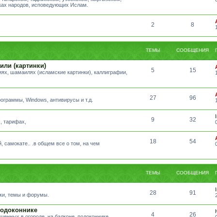
ыках народов, исповедующих Ислам.
2
8
ТЕМЫ
СООБЩЕНИЯ
или (картинки)
5
15
ях, шамаилях (исламские картинки), каллиграфии,
27
96
ограммы, Windows, антивирусы и т.д.
9
32
, тарифах,
18
54
, самокате.. .в общем все о том, на чем
ТЕМЫ
СООБЩЕНИЯ
28
91
ики, темы и форумы.
подоконнике
4
26
щенных в огороде, на балконе, подоконнике.