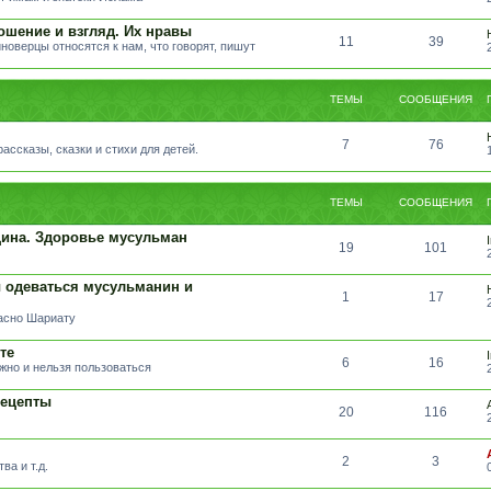
ошение и взгляд. Их нравы
11
39
иноверцы относятся к нам, что говорят, пишут
ТЕМЫ
СООБЩЕНИЯ
7
76
ссказы, сказки и стихи для детей.
ТЕМЫ
СООБЩЕНИЯ
ина. Здоровье мусульман
19
101
 одеваться мусульманин и
1
17
ласно Шариату
те
6
16
жно и нельзя пользоваться
Рецепты
20
116
2
3
ва и т.д.