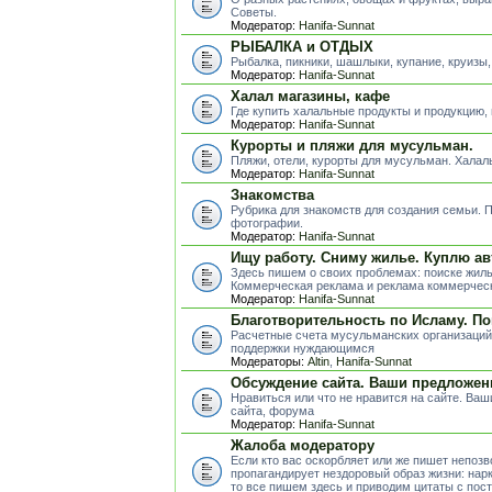
Советы.
Модератор:
Hanifa-Sunnat
РЫБАЛКА и ОТДЫХ
Рыбалка, пикники, шашлыки, купание, круизы,
Модератор:
Hanifa-Sunnat
Халал магазины, кафе
Где купить халальные продукты и продукцию,
Модератор:
Hanifa-Sunnat
Курорты и пляжи для мусульман.
Пляжи, отели, курорты для мусульман. Хала
Модератор:
Hanifa-Sunnat
Знакомства
Рубрика для знакомств для создания семьи.
фотографии.
Модератор:
Hanifa-Sunnat
Ищу работу. Сниму жилье. Куплю ав
Здесь пишем о своих проблемах: поиске жиль
Коммерческая реклама и реклама коммерческ
Модератор:
Hanifa-Sunnat
Благотворительность по Исламу. П
Расчетные счета мусульманских организаций
поддержки нуждающимся
Модераторы:
Altin
,
Hanifa-Sunnat
Обсуждение сайта. Ваши предложен
Нравиться или что не нравится на сайте. Ва
сайта, форума
Модератор:
Hanifa-Sunnat
Жалоба модератору
Если кто вас оскорбляет или же пишет непоз
пропагандирует нездоровый образ жизни: нарк
то все пишем здесь и приводим цитаты с пос