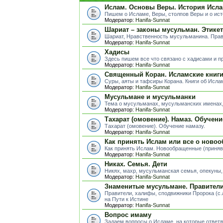
Ислам. Основы Веры. История Исла
Пишем о Исламе, Веры, столпов Веры и о ис
Модератор:
Hanifa-Sunnat
Шариат – законы мусульман. Этике
Шариат, Нравственность мусульманина. Пра
Модератор:
Hanifa-Sunnat
Хадисы
Здесь пишем все что связано с хадисами и п
Модератор:
Hanifa-Sunnat
Священный Коран. Исламские книг
Суры, аяты и тафсиры Корана. Книги об Исла
Модератор:
Hanifa-Sunnat
Мусульмане и мусульманки
Тема о мусульманах, мусульманских именах, 
Модератор:
Hanifa-Sunnat
Тахарат (омовение). Намаз. Обучени
Тахарат (омовение). Обучение намазу.
Модератор:
Hanifa-Sunnat
Как принять Ислам или все о ново
Как принять Ислам. Новообращенные (приня
Модератор:
Hanifa-Sunnat
Никах. Семья. Дети
Никях, махр, мусульманская семья, опекуны, д
Модератор:
Hanifa-Sunnat
Знаменитые мусульмане. Правители.
Правители, халифы, сподвижники Пророка (с.
на Пути к Истине
Модератор:
Hanifa-Sunnat
Вопрос имаму
Задаем вопросы о Исламе, на которые ответя