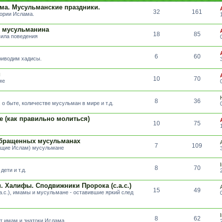
ма. Мусульманские праздники.
32
161
тории Ислама.
т мусульманина
18
85
вила поведения
6
60
риводим хадисы.
и
10
70
ме
8
36
о быте, количестве мусульман в мире и т.д.
е (как правильно молиться)
10
75
обращенных мусульманах
7
109
вщие Ислам) мусульмане
8
70
ети и т.д.
 Халифы. Сподвижники Пророка (с.а.с.)
15
49
а.с.), имамы и мусульмане - оставившие яркий след
8
62
т имам и знатоки Ислама