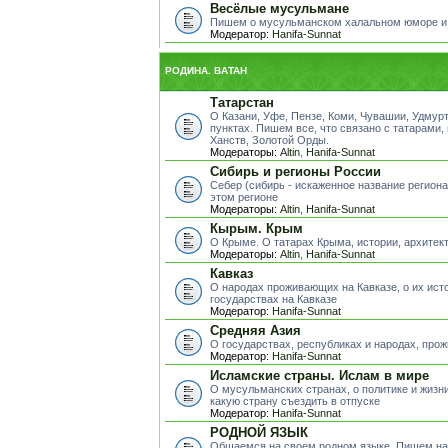
Весёлые мусульмане
Пишем о мусульманском халальном юморе и
Модератор:
Hanifa-Sunnat
РОДИНА. ВАТАН
Татарстан
О Казани, Уфе, Пензе, Коми, Чувашии, Удмур
пунктах. Пишем все, что связано с татарами,
Ханств, Золотой Орды.
Модераторы:
Altin
,
Hanifa-Sunnat
Сибирь и регионы России
Себер (сибирь - искаженное название регион
этом регионе
Модераторы:
Altin
,
Hanifa-Sunnat
Кырым. Крым
О Крыме. О татарах Крыма, истории, архитект
Модераторы:
Altin
,
Hanifa-Sunnat
Кавказ
О народах проживающих на Кавказе, о их исто
государствах на Кавказе
Модератор:
Hanifa-Sunnat
Средняя Азия
О государствах, республиках и народах, пр
Модератор:
Hanifa-Sunnat
Исламские страны. Ислам в мире
О мусульманских странах, о политике и жизни
какую страну съездить в отпуске
Модератор:
Hanifa-Sunnat
РОДНОЙ ЯЗЫК
Общаемся на своем родном языке. Пишем на 