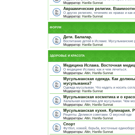
Модератор:
Hanifa-Sunnat
Авраамические религии. Взаимоотн
О других религиях, течениях их нравах и как 
Модератор:
Hanifa-Sunnat
ФОРУМ
Дети. Балалар.
Воспитание детей в Исламе. Мусульманские ра
Модератор:
Hanifa-Sunnat
ЗДОРОВЬЕ И КРАСОТА
Медицина Ислама. Восточная медиц
О медицине Ислама: как и чем лечиться.
Модераторы:
Altin
,
Hanifa-Sunnat
Мусульманская одежда. Как должны
мусульманка?
Одежда мусульман. Что надеть и носить сог
Модератор:
Hanifa-Sunnat
Мусульманская косметика и о красо
Халальная косметика для мусульман. Чем мо
Модераторы:
Altin
,
Hanifa-Sunnat
Мусульманская кухня. Кулинария. 
Рецепты. Делимся советами. О вкусной еде
Модераторы:
Altin
,
Hanifa-Sunnat
Спорт
Футбол, хоккей, борьба, восточные единоборст
Модераторы:
Altin
,
Hanifa-Sunnat