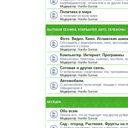
азербайджанском, чеченском и на других яз
Модератор:
Hanifa-Sunnat
Политика в мире
О политике во всем мире.
Модератор:
Hanifa-Sunnat
БЫТОВАЯ ТЕХНИКА, КОМПЬЮТЕР, АВТО, ТЕЛЕФОНЫ
Фото. Видео. Кино. Исламские шама
Обсуждаем о видеофильмах, кино, фотографи
орнаменте и узорах
Модератор:
Hanifa-Sunnat
Компьютер. Интернет. Программы
Компьютеры, принтеры, сканеры, ноутбуки, пр
Модератор:
Hanifa-Sunnat
Сотовая и другая связь.
О мобильниках, смартфонах, кпк, программах
Модератор:
Hanifa-Sunnat
Автомобили.
О автомобилях, велосипеде, лощади с телегой
передвигаемся
Модератор:
Hanifa-Sunnat
БЕСЕДКА.
Обо всем
Пишем все, что не подходит под другие рубр
Модератор:
Hanifa-Sunnat
Сад - огород. Растения. Фрукты на 
О разных растениях, овощах и фруктах, выра