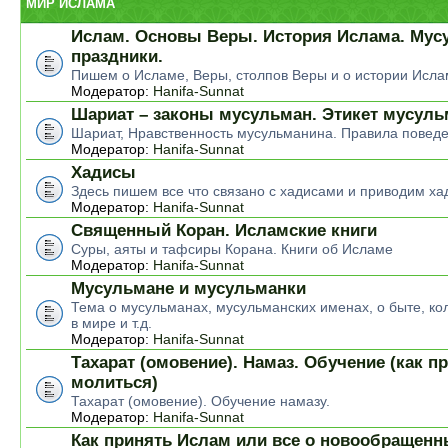
МИР ИСЛАМА
Ислам. Основы Веры. История Ислама. Мус
праздники.
Пишем о Исламе, Веры, столпов Веры и о истории Исла
Модератор:
Hanifa-Sunnat
Шариат – законы мусульман. Этикет мусул
Шариат, Нравственность мусульманина. Правила повед
Модератор:
Hanifa-Sunnat
Хадисы
Здесь пишем все что связано с хадисами и приводим ха
Модератор:
Hanifa-Sunnat
Священный Коран. Исламские книги
Суры, аяты и тафсиры Корана. Книги об Исламе
Модератор:
Hanifa-Sunnat
Мусульмане и мусульманки
Тема о мусульманах, мусульманских именах, о быте, ко
в мире и т.д.
Модератор:
Hanifa-Sunnat
Тахарат (омовение). Намаз. Обучение (как п
молиться)
Тахарат (омовение). Обучение намазу.
Модератор:
Hanifa-Sunnat
Как принять Ислам или все о новообращен