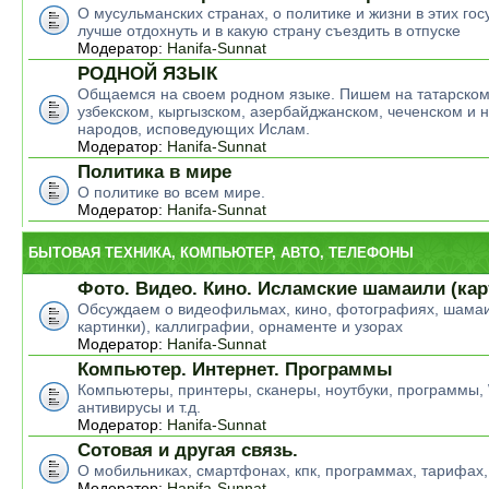
О мусульманских странах, о политике и жизни в этих гос
лучше отдохнуть и в какую страну съездить в отпуске
Модератор:
Hanifa-Sunnat
РОДНОЙ ЯЗЫК
Общаемся на своем родном языке. Пишем на татарском
узбекском, кыргызском, азербайджанском, чеченском и н
народов, исповедующих Ислам.
Модератор:
Hanifa-Sunnat
Политика в мире
О политике во всем мире.
Модератор:
Hanifa-Sunnat
БЫТОВАЯ ТЕХНИКА, КОМПЬЮТЕР, АВТО, ТЕЛЕФОНЫ
Фото. Видео. Кино. Исламские шамаили (кар
Обсуждаем о видеофильмах, кино, фотографиях, шамаи
картинки), каллиграфии, орнаменте и узорах
Модератор:
Hanifa-Sunnat
Компьютер. Интернет. Программы
Компьютеры, принтеры, сканеры, ноутбуки, программы,
антивирусы и т.д.
Модератор:
Hanifa-Sunnat
Сотовая и другая связь.
О мобильниках, смартфонах, кпк, программах, тарифах,
Модератор:
Hanifa-Sunnat