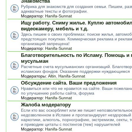
Знакомства
Рубрика для знакомств для создания семьи. Пишем, р
адекватные тексты и фотографии.
Модератор:
Hanifa-Sunnat
Ищу работу. Сниму жилье. Куплю автомобил
видеокамеру, мебель и т.д.
Здесь пишем о своих проблемах: поиске жилья, автомоб
предстоящих покупках. Коммерческая реклама и рекла
организаций запрещена!
Модератор:
Hanifa-Sunnat
Благотворительность по Исламу. Помощь и
мусульман
Расчетные счета мусульманских организаций. Благотво
исламских фондов. Оказание поддержки нуждающимся
Модераторы:
Altin
,
Hanifa-Sunnat
Обсуждение сайта. Ваши предложения
Нравиться или что не нравится на сайте. Ваши пожелан
по улучшению работы сайта, форума
Модератор:
Hanifa-Sunnat
Жалоба модератору
Если кто вас оскорбляет или же пишет непозволительное
недозволенном в Исламе и пропагандирует нездоровый 
наркотики, алкоголь, порнографию, экстремизм, секты, 
и приводим цитаты с постингов (тем) нарушителей
Модератор:
Hanifa-Sunnat