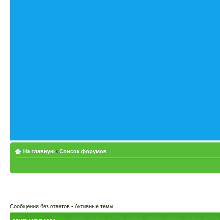
На главную
‹
Список форумов
Сообщения без ответов
•
Активные темы