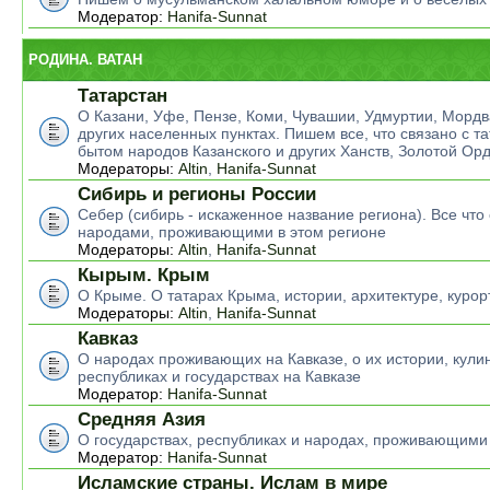
Модератор:
Hanifa-Sunnat
РОДИНА. ВАТАН
Татарстан
О Казани, Уфе, Пензе, Коми, Чувашии, Удмуртии, Мордв
других населенных пунктах. Пишем все, что связано с т
бытом народов Казанского и других Ханств, Золотой Ор
Модераторы:
Altin
,
Hanifa-Sunnat
Сибирь и регионы России
Себер (сибирь - искаженное название региона). Все что 
народами, проживающими в этом регионе
Модераторы:
Altin
,
Hanifa-Sunnat
Кырым. Крым
О Крыме. О татарах Крыма, истории, архитектуре, курор
Модераторы:
Altin
,
Hanifa-Sunnat
Кавказ
О народах проживающих на Кавказе, о их истории, кулин
республиках и государствах на Кавказе
Модератор:
Hanifa-Sunnat
Средняя Азия
О государствах, республиках и народах, проживающими
Модератор:
Hanifa-Sunnat
Исламские страны. Ислам в мире