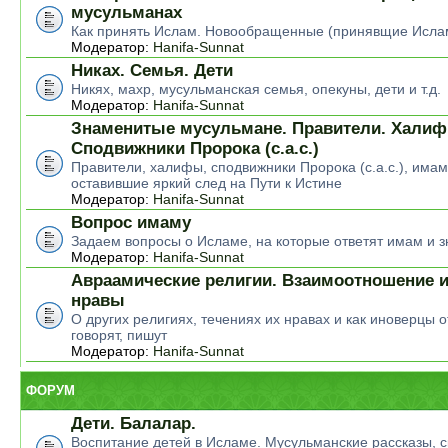
мусульманах
Как принять Ислам. Новообращенные (принявщие Исла
Модератор:
Hanifa-Sunnat
Никах. Семья. Дети
Никях, махр, мусульманская семья, опекуны, дети и т.д.
Модератор:
Hanifa-Sunnat
Знаменитые мусульмане. Правители. Халиф
Сподвижники Пророка (с.а.с.)
Правители, халифы, сподвижники Пророка (с.а.с.), има
оставившие яркий след на Пути к Истине
Модератор:
Hanifa-Sunnat
Вопрос имаму
Задаем вопросы о Исламе, на которые ответят имам и 
Модератор:
Hanifa-Sunnat
Авраамические религии. Взаимоотношение и
нравы
О других религиях, течениях их нравах и как иноверцы о
говорят, пишут
Модератор:
Hanifa-Sunnat
ФОРУМ
Дети. Балалар.
Воспитание детей в Исламе. Мусульманские рассказы, ск