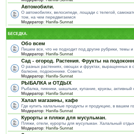
Автомобили.
О автомобилях, велосипеде, лощади с телегой, самокате
том, на чем передвигаемся
Модератор:
Hanifa-Sunnat
БЕСЕДКА.
Обо всем
Пишем все, что не подходит под другие рубрики, темы 
Модератор:
Hanifa-Sunnat
Сад - огород. Растения. Фрукты на подокон
О разных растениях, овощах и фруктах, выращенных в о
балконе, подоконнике. Советы.
Модератор:
Hanifa-Sunnat
РЫБАЛКА и ОТДЫХ
Рыбалка, пикники, шашлыки, купание, круизы, активный 
Модератор:
Hanifa-Sunnat
Халал магазины, кафе
Где купить халальные продукты и продукцию, в вашем г
Модератор:
Hanifa-Sunnat
Курорты и пляжи для мусульман.
Пляжи, отели, курорты для мусульман. Халальный отды
Модератор:
Hanifa-Sunnat