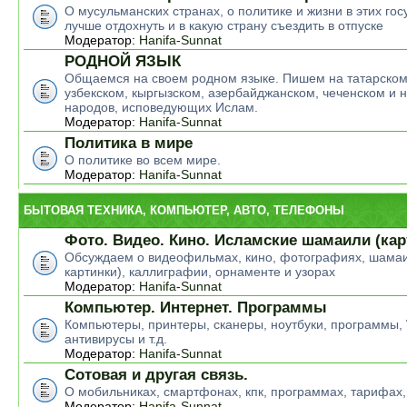
О мусульманских странах, о политике и жизни в этих гос
лучше отдохнуть и в какую страну съездить в отпуске
Модератор:
Hanifa-Sunnat
РОДНОЙ ЯЗЫК
Общаемся на своем родном языке. Пишем на татарском
узбекском, кыргызском, азербайджанском, чеченском и н
народов, исповедующих Ислам.
Модератор:
Hanifa-Sunnat
Политика в мире
О политике во всем мире.
Модератор:
Hanifa-Sunnat
БЫТОВАЯ ТЕХНИКА, КОМПЬЮТЕР, АВТО, ТЕЛЕФОНЫ
Фото. Видео. Кино. Исламские шамаили (кар
Обсуждаем о видеофильмах, кино, фотографиях, шамаи
картинки), каллиграфии, орнаменте и узорах
Модератор:
Hanifa-Sunnat
Компьютер. Интернет. Программы
Компьютеры, принтеры, сканеры, ноутбуки, программы,
антивирусы и т.д.
Модератор:
Hanifa-Sunnat
Сотовая и другая связь.
О мобильниках, смартфонах, кпк, программах, тарифах,
Модератор:
Hanifa-Sunnat