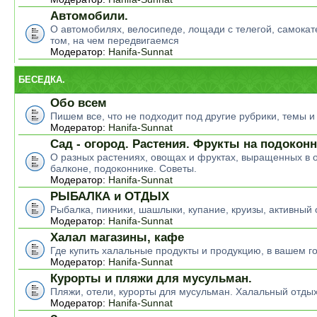
Автомобили.
О автомобилях, велосипеде, лощади с телегой, самокате
том, на чем передвигаемся
Модератор:
Hanifa-Sunnat
БЕСЕДКА.
Обо всем
Пишем все, что не подходит под другие рубрики, темы 
Модератор:
Hanifa-Sunnat
Сад - огород. Растения. Фрукты на подокон
О разных растениях, овощах и фруктах, выращенных в о
балконе, подоконнике. Советы.
Модератор:
Hanifa-Sunnat
РЫБАЛКА и ОТДЫХ
Рыбалка, пикники, шашлыки, купание, круизы, активный 
Модератор:
Hanifa-Sunnat
Халал магазины, кафе
Где купить халальные продукты и продукцию, в вашем г
Модератор:
Hanifa-Sunnat
Курорты и пляжи для мусульман.
Пляжи, отели, курорты для мусульман. Халальный отды
Модератор:
Hanifa-Sunnat