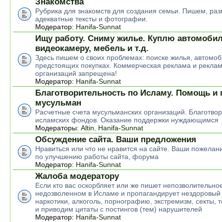
Знакомства
Рубрика для знакомств для создания семьи. Пишем, р
адекватные тексты и фотографии.
Модератор:
Hanifa-Sunnat
Ищу работу. Сниму жилье. Куплю автомобил
видеокамеру, мебель и т.д.
Здесь пишем о своих проблемах: поиске жилья, автомоб
предстоящих покупках. Коммерческая реклама и рекла
организаций запрещена!
Модератор:
Hanifa-Sunnat
Благотворительность по Исламу. Помощь и
мусульман
Расчетные счета мусульманских организаций. Благотво
исламских фондов. Оказание поддержки нуждающимся
Модераторы:
Altin
,
Hanifa-Sunnat
Обсуждение сайта. Ваши предложения
Нравиться или что не нравится на сайте. Ваши пожелан
по улучшению работы сайта, форума
Модератор:
Hanifa-Sunnat
Жалоба модератору
Если кто вас оскорбляет или же пишет непозволительное
недозволенном в Исламе и пропагандирует нездоровый 
наркотики, алкоголь, порнографию, экстремизм, секты, 
и приводим цитаты с постингов (тем) нарушителей
Модератор:
Hanifa-Sunnat