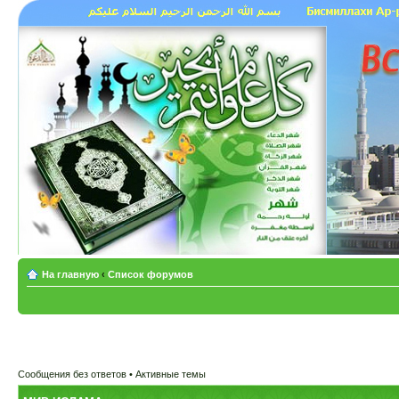
На главную
‹
Список форумов
Сообщения без ответов
•
Активные темы