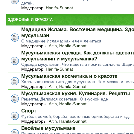
детей.
Модератор:
Hanifa-Sunnat
ЗДОРОВЬЕ И КРАСОТА
Медицина Ислама. Восточная медицина. Зд
мусульман
О медицине Ислама: как и чем лечиться.
Модераторы:
Altin
,
Hanifa-Sunnat
Мусульманская одежда. Как должны одеват
мусульманин и мусульманка?
Одежда мусульман. Что надеть и носить согласно Шари
Модератор:
Hanifa-Sunnat
Мусульманская косметика и о красоте
Халальная косметика для мусульман. Чем можно и нель
Модераторы:
Altin
,
Hanifa-Sunnat
Мусульманская кухня. Кулинария. Рецепты
Рецепты. Делимся советами. О вкусной еде
Модераторы:
Altin
,
Hanifa-Sunnat
Спорт
Футбол, хоккей, борьба, восточные единоборства и т.д.
Модераторы:
Altin
,
Hanifa-Sunnat
Весёлые мусульмане
Пишем о мусульманском халальном юморе и о весёлых