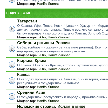
Модератор:
Hanifa-Sunnat
РОДИНА. ВАТАН
Татарстан
О Казани, Уфе, Пензе, Коми, Чувашии, Удмуртии, Мордв
других населенных пунктах. Пишем все, что связано с т
бытом народов Казанского и других Ханств, Золотой Ор
Модераторы:
Altin
,
Hanifa-Sunnat
Сибирь и регионы России
Себер (сибирь - искаженное название региона). Все что 
народами, проживающими в этом регионе
Модераторы:
Altin
,
Hanifa-Sunnat
Кырым. Крым
О Крыме. О татарах Крыма, истории, архитектуре, курор
Модераторы:
Altin
,
Hanifa-Sunnat
Кавказ
О народах проживающих на Кавказе, о их истории, кулин
республиках и государствах на Кавказе
Модератор:
Hanifa-Sunnat
Средняя Азия
О государствах, республиках и народах, проживающими
Модератор:
Hanifa-Sunnat
Исламские страны. Ислам в мире