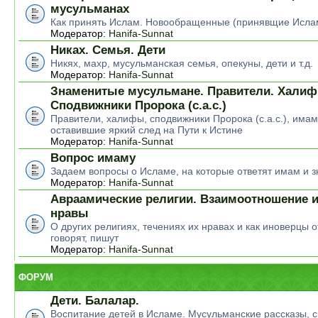
мусульманах
Как принять Ислам. Новообращенные (принявщие Исла
Модератор:
Hanifa-Sunnat
Никах. Семья. Дети
Никях, махр, мусульманская семья, опекуны, дети и т.д.
Модератор:
Hanifa-Sunnat
Знаменитые мусульмане. Правители. Халиф
Сподвижники Пророка (с.а.с.)
Правители, халифы, сподвижники Пророка (с.а.с.), има
оставившие яркий след на Пути к Истине
Модератор:
Hanifa-Sunnat
Вопрос имаму
Задаем вопросы о Исламе, на которые ответят имам и 
Модератор:
Hanifa-Sunnat
Авраамические религии. Взаимоотношение и
нравы
О других религиях, течениях их нравах и как иноверцы о
говорят, пишут
Модератор:
Hanifa-Sunnat
ФОРУМ
Дети. Балалар.
Воспитание детей в Исламе. Мусульманские рассказы, ск