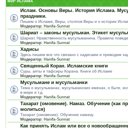
МИР ИСЛАМА
Ислам. Основы Веры. История Ислама. Мус
праздники.
Пишем о Исламе, Веры, столпов Веры и о истории Исла
Модератор:
Hanifa-Sunnat
Шариат – законы мусульман. Этикет мусул
Шариат, Нравственность мусульманина. Правила повед
Модератор:
Hanifa-Sunnat
Хадисы
Здесь пишем все что связано с хадисами и приводим ха
Модератор:
Hanifa-Sunnat
Священный Коран. Исламские книги
Суры, аяты и тафсиры Корана. Книги об Исламе
Модератор:
Hanifa-Sunnat
Мусульмане и мусульманки
Тема о мусульманах, мусульманских именах, о быте, ко
в мире и т.д.
Модератор:
Hanifa-Sunnat
Тахарат (омовение). Намаз. Обучение (как п
молиться)
Тахарат (омовение). Обучение намазу.
Модератор:
Hanifa-Sunnat
Как принять Ислам или все о новообращен