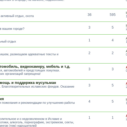
36
595
 активный отдых, охота
3
5
 в вашем городе?
1
4
льный отдых
2
2
 Пишем, размещаем адекватные тексты и
томобиль, видеокамеру, мебель и т.д.
3
3
я, автомобилей и предстоящих покупках.
их организаций запрещена!
омощь и поддержка мусульман
3
5
. Благотворительных исламских фондов. Оказание
ия
4
5
ши пожелания и рекомендации по улучшению работы
1
1
волительное и о недозволенном в Исламе и
отики, алкоголь, порнографию, экстремизм, секты,
тингов (тем) нарушителей