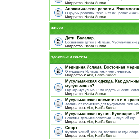
Модератор:
Hanifa-Sunnat
Авраамические религии. Взаимоотн
О других религиях, течениях их нравах и как 
Модератор:
Hanifa-Sunnat
ФОРУМ
Дети. Балалар.
Воспитание детей в Исламе. Мусульманские ра
Модератор:
Hanifa-Sunnat
ЗДОРОВЬЕ И КРАСОТА
Медицина Ислама. Восточная медиц
О медицине Ислама: как и чем лечиться.
Модераторы:
Altin
,
Hanifa-Sunnat
Мусульманская одежда. Как должны
мусульманка?
Одежда мусульман. Что надеть и носить сог
Модератор:
Hanifa-Sunnat
Мусульманская косметика и о красо
Халальная косметика для мусульман. Чем мо
Модераторы:
Altin
,
Hanifa-Sunnat
Мусульманская кухня. Кулинария. 
Рецепты. Делимся советами. О вкусной еде
Модераторы:
Altin
,
Hanifa-Sunnat
Спорт
Футбол, хоккей, борьба, восточные единоборст
Модераторы:
Altin
,
Hanifa-Sunnat