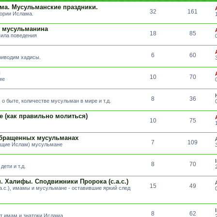
ма. Мусульманские праздники.
32
161
тории Ислама.
т мусульманина
18
85
вила поведения
6
60
риводим хадисы.
и
10
70
ме
8
36
о быте, количестве мусульман в мире и т.д.
е (как правильно молиться)
10
75
обращенных мусульманах
7
109
вщие Ислам) мусульмане
8
70
ети и т.д.
 Халифы. Сподвижники Пророка (с.а.с.)
15
49
а.с.), имамы и мусульмане - оставившие яркий след
8
62
т имам и знатоки Ислама