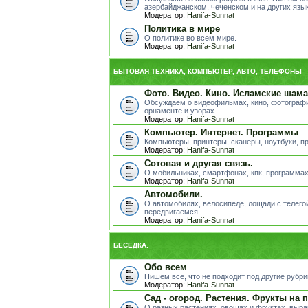
азербайджанском, чеченском и на других яз
Модератор:
Hanifa-Sunnat
Политика в мире
О политике во всем мире.
Модератор:
Hanifa-Sunnat
БЫТОВАЯ ТЕХНИКА, КОМПЬЮТЕР, АВТО, ТЕЛЕФОНЫ
Фото. Видео. Кино. Исламские шама
Обсуждаем о видеофильмах, кино, фотографи
орнаменте и узорах
Модератор:
Hanifa-Sunnat
Компьютер. Интернет. Программы
Компьютеры, принтеры, сканеры, ноутбуки, пр
Модератор:
Hanifa-Sunnat
Сотовая и другая связь.
О мобильниках, смартфонах, кпк, программах
Модератор:
Hanifa-Sunnat
Автомобили.
О автомобилях, велосипеде, лощади с телегой
передвигаемся
Модератор:
Hanifa-Sunnat
БЕСЕДКА.
Обо всем
Пишем все, что не подходит под другие рубр
Модератор:
Hanifa-Sunnat
Сад - огород. Растения. Фрукты на 
О разных растениях, овощах и фруктах, выра