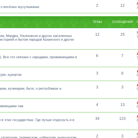
2
12
 о весёлых мусульманах
ТЕМЫ
СООБЩЕНИЯ
12
25
тии, Мордва, Ульяновске и других населенных
 историей и бытом народов Казанского и других
6
7
а). Все что связано с народами, проживающими в
3
6
уре, курортах
3
3
рии, кулинарии, быте, о республиках и
4
13
оживающими там
34
123
 в этих государствах. Где лучше отдохнуть и в
2
3
татарском, таджикском, узбекском, кыргызском,