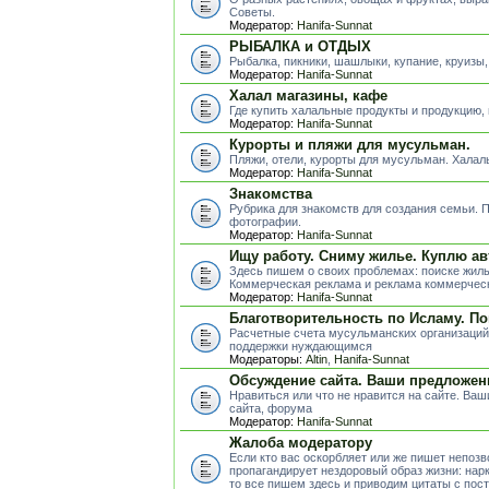
Советы.
Модератор:
Hanifa-Sunnat
РЫБАЛКА и ОТДЫХ
Рыбалка, пикники, шашлыки, купание, круизы,
Модератор:
Hanifa-Sunnat
Халал магазины, кафе
Где купить халальные продукты и продукцию,
Модератор:
Hanifa-Sunnat
Курорты и пляжи для мусульман.
Пляжи, отели, курорты для мусульман. Хала
Модератор:
Hanifa-Sunnat
Знакомства
Рубрика для знакомств для создания семьи.
фотографии.
Модератор:
Hanifa-Sunnat
Ищу работу. Сниму жилье. Куплю ав
Здесь пишем о своих проблемах: поиске жиль
Коммерческая реклама и реклама коммерческ
Модератор:
Hanifa-Sunnat
Благотворительность по Исламу. П
Расчетные счета мусульманских организаций
поддержки нуждающимся
Модераторы:
Altin
,
Hanifa-Sunnat
Обсуждение сайта. Ваши предложен
Нравиться или что не нравится на сайте. Ва
сайта, форума
Модератор:
Hanifa-Sunnat
Жалоба модератору
Если кто вас оскорбляет или же пишет непоз
пропагандирует нездоровый образ жизни: нарк
то все пишем здесь и приводим цитаты с пос