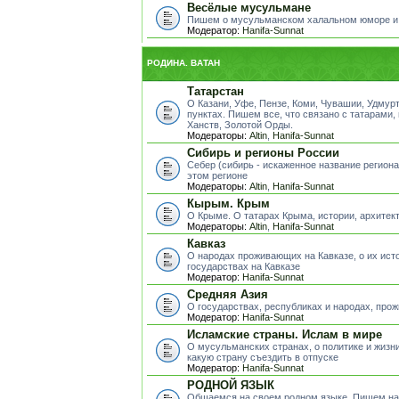
Весёлые мусульмане
Пишем о мусульманском халальном юморе и
Модератор:
Hanifa-Sunnat
РОДИНА. ВАТАН
Татарстан
О Казани, Уфе, Пензе, Коми, Чувашии, Удмур
пунктах. Пишем все, что связано с татарами,
Ханств, Золотой Орды.
Модераторы:
Altin
,
Hanifa-Sunnat
Сибирь и регионы России
Себер (сибирь - искаженное название регион
этом регионе
Модераторы:
Altin
,
Hanifa-Sunnat
Кырым. Крым
О Крыме. О татарах Крыма, истории, архитект
Модераторы:
Altin
,
Hanifa-Sunnat
Кавказ
О народах проживающих на Кавказе, о их исто
государствах на Кавказе
Модератор:
Hanifa-Sunnat
Средняя Азия
О государствах, республиках и народах, пр
Модератор:
Hanifa-Sunnat
Исламские страны. Ислам в мире
О мусульманских странах, о политике и жизни
какую страну съездить в отпуске
Модератор:
Hanifa-Sunnat
РОДНОЙ ЯЗЫК
Общаемся на своем родном языке. Пишем на 