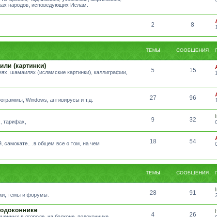
ыках народов, исповедующих Ислам.
2
8
ТЕМЫ
СООБЩЕНИЯ
или (картинки)
5
15
ях, шамаилях (исламские картинки), каллиграфии,
27
96
ограммы, Windows, антивирусы и т.д.
9
32
, тарифах,
18
54
, самокате.. .в общем все о том, на чем
ТЕМЫ
СООБЩЕНИЯ
28
91
ики, темы и форумы.
подоконнике
4
26
щенных в огороде, на балконе, подоконнике.