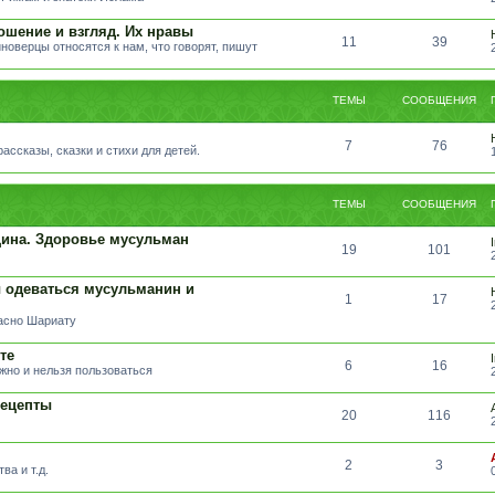
ошение и взгляд. Их нравы
11
39
иноверцы относятся к нам, что говорят, пишут
ТЕМЫ
СООБЩЕНИЯ
7
76
ссказы, сказки и стихи для детей.
ТЕМЫ
СООБЩЕНИЯ
ина. Здоровье мусульман
19
101
 одеваться мусульманин и
1
17
ласно Шариату
те
6
16
жно и нельзя пользоваться
Рецепты
20
116
2
3
ва и т.д.