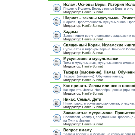
Ислам. Основы Веры. История Исла
Пишем о Исламе, Веры, столпов Веры и о ис
Модератор:
Hanifa-Sunnat
Шариат – законы мусульман. Этике
Шариат, Нравственность мусульманина. Пра
Модератор:
Hanifa-Sunnat
Хадисы
Здесь пишем все что связано с хадисами и п
Модератор:
Hanifa-Sunnat
Священный Коран. Исламские книг
Суры, аяты и тафсиры Корана. Книги об Исла
Модератор:
Hanifa-Sunnat
Мусульмане и мусульманки
Тема о мусульманах, мусульманских именах, 
Модератор:
Hanifa-Sunnat
Тахарат (омовение). Намаз. Обучени
Тахарат (омовение). Обучение намазу.
Модератор:
Hanifa-Sunnat
Как принять Ислам или все о ново
Как принять Ислам. Новообращенные (приня
Модератор:
Hanifa-Sunnat
Никах. Семья. Дети
Никях, махр, мусульманская семья, опекуны, д
Модератор:
Hanifa-Sunnat
Знаменитые мусульмане. Правители.
Правители, халифы, сподвижники Пророка (с.
на Пути к Истине
Модератор:
Hanifa-Sunnat
Вопрос имаму
Задаем вопросы о Исламе, на которые ответя