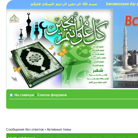
На главную
‹
Список форумов
Сообщения без ответов
•
Активные темы