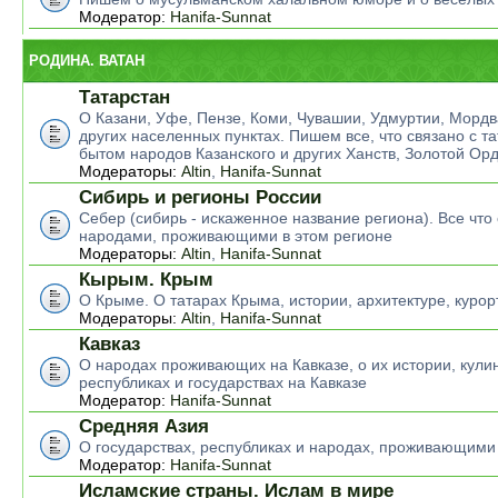
Модератор:
Hanifa-Sunnat
РОДИНА. ВАТАН
Татарстан
О Казани, Уфе, Пензе, Коми, Чувашии, Удмуртии, Мордв
других населенных пунктах. Пишем все, что связано с т
бытом народов Казанского и других Ханств, Золотой Ор
Модераторы:
Altin
,
Hanifa-Sunnat
Сибирь и регионы России
Себер (сибирь - искаженное название региона). Все что 
народами, проживающими в этом регионе
Модераторы:
Altin
,
Hanifa-Sunnat
Кырым. Крым
О Крыме. О татарах Крыма, истории, архитектуре, курор
Модераторы:
Altin
,
Hanifa-Sunnat
Кавказ
О народах проживающих на Кавказе, о их истории, кулин
республиках и государствах на Кавказе
Модератор:
Hanifa-Sunnat
Средняя Азия
О государствах, республиках и народах, проживающими
Модератор:
Hanifa-Sunnat
Исламские страны. Ислам в мире