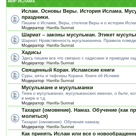
МИР ИСЛАМА
Ислам. Основы Веры. История Ислама. Мус
праздники.
Пишем о Исламе, Веры, столпов Веры и о истории Исла
Модератор:
Hanifa-Sunnat
Шариат – законы мусульман. Этикет мусул
Шариат, Нравственность мусульманина. Правила повед
Модератор:
Hanifa-Sunnat
Хадисы
Здесь пишем все что связано с хадисами и приводим ха
Модератор:
Hanifa-Sunnat
Священный Коран. Исламские книги
Суры, аяты и тафсиры Корана. Книги об Исламе
Модератор:
Hanifa-Sunnat
Мусульмане и мусульманки
Тема о мусульманах, мусульманских именах, о быте, ко
в мире и т.д.
Модератор:
Hanifa-Sunnat
Тахарат (омовение). Намаз. Обучение (как п
молиться)
Тахарат (омовение). Обучение намазу.
Модератор:
Hanifa-Sunnat
Как принять Ислам или все о новообращен