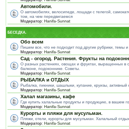
Автомобили.
О автомобилях, велосипеде, лощади с телегой, самокате
том, на чем передвигаемся
Модератор:
Hanifa-Sunnat
БЕСЕДКА.
Обо всем
Пишем все, что не подходит под другие рубрики, темы 
Модератор:
Hanifa-Sunnat
Сад - огород. Растения. Фрукты на подокон
О разных растениях, овощах и фруктах, выращенных в о
балконе, подоконнике. Советы.
Модератор:
Hanifa-Sunnat
РЫБАЛКА и ОТДЫХ
Рыбалка, пикники, шашлыки, купание, круизы, активный 
Модератор:
Hanifa-Sunnat
Халал магазины, кафе
Где купить халальные продукты и продукцию, в вашем г
Модератор:
Hanifa-Sunnat
Курорты и пляжи для мусульман.
Пляжи, отели, курорты для мусульман. Халальный отды
Модератор:
Hanifa-Sunnat