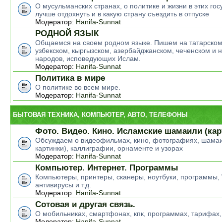
О мусульманских странах, о политике и жизни в этих гос
лучше отдохнуть и в какую страну съездить в отпуске
Модератор:
Hanifa-Sunnat
РОДНОЙ ЯЗЫК
Общаемся на своем родном языке. Пишем на татарском
узбекском, кыргызском, азербайджанском, чеченском и н
народов, исповедующих Ислам.
Модератор:
Hanifa-Sunnat
Политика в мире
О политике во всем мире.
Модератор:
Hanifa-Sunnat
БЫТОВАЯ ТЕХНИКА, КОМПЬЮТЕР, АВТО, ТЕЛЕФОНЫ
Фото. Видео. Кино. Исламские шамаили (кар
Обсуждаем о видеофильмах, кино, фотографиях, шамаи
картинки), каллиграфии, орнаменте и узорах
Модератор:
Hanifa-Sunnat
Компьютер. Интернет. Программы
Компьютеры, принтеры, сканеры, ноутбуки, программы,
антивирусы и т.д.
Модератор:
Hanifa-Sunnat
Сотовая и другая связь.
О мобильниках, смартфонах, кпк, программах, тарифах,
Модератор:
Hanifa-Sunnat