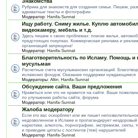
Знакомства
Рубрика для знакомств для создания семьи. Пишем, р
адекватные тексты и фотографии.
Модератор:
Hanifa-Sunnat
Ищу работу. Сниму жилье. Куплю автомобил
видеокамеру, мебель и т.д.
Здесь пишем о своих проблемах: поиске жилья, автомоб
предстоящих покупках. Коммерческая реклама и рекла
организаций запрещена!
Модератор:
Hanifa-Sunnat
Благотворительность по Исламу. Помощь и
мусульман
Расчетные счета мусульманских организаций. Благотво
исламских фондов. Оказание поддержки нуждающимся
Модераторы:
Altin
,
Hanifa-Sunnat
Обсуждение сайта. Ваши предложения
Нравиться или что не нравится на сайте. Ваши пожелан
по улучшению работы сайта, форума
Модератор:
Hanifa-Sunnat
Жалоба модератору
Если кто вас оскорбляет или же пишет непозволительное
недозволенном в Исламе и пропагандирует нездоровый 
наркотики, алкоголь, порнографию, экстремизм, секты, 
и приводим цитаты с постингов (тем) нарушителей
Модератор:
Hanifa-Sunnat