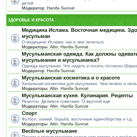
детей.
Модератор:
Hanifa-Sunnat
ЗДОРОВЬЕ И КРАСОТА
Медицина Ислама. Восточная медицина. Зд
мусульман
О медицине Ислама: как и чем лечиться.
Модераторы:
Altin
,
Hanifa-Sunnat
Мусульманская одежда. Как должны одеват
мусульманин и мусульманка?
Одежда мусульман. Что надеть и носить согласно Шари
Модератор:
Hanifa-Sunnat
Мусульманская косметика и о красоте
Халальная косметика для мусульман. Чем можно и нель
Модераторы:
Altin
,
Hanifa-Sunnat
Мусульманская кухня. Кулинария. Рецепты
Рецепты. Делимся советами. О вкусной еде
Модераторы:
Altin
,
Hanifa-Sunnat
Спорт
Футбол, хоккей, борьба, восточные единоборства и т.д.
Модераторы:
Altin
,
Hanifa-Sunnat
Весёлые мусульмане
Пишем о мусульманском халальном юморе и о весёлых