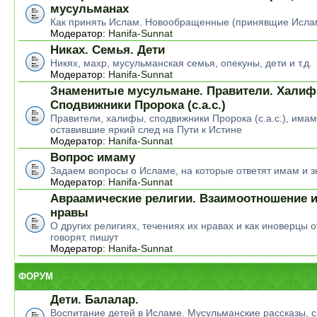
мусульманах
Как принять Ислам. Новообращенные (принявщие Исла
Модератор:
Hanifa-Sunnat
Никах. Семья. Дети
Никях, махр, мусульманская семья, опекуны, дети и т.д.
Модератор:
Hanifa-Sunnat
Знаменитые мусульмане. Правители. Халиф
Сподвижники Пророка (с.а.с.)
Правители, халифы, сподвижники Пророка (с.а.с.), има
оставившие яркий след на Пути к Истине
Модератор:
Hanifa-Sunnat
Вопрос имаму
Задаем вопросы о Исламе, на которые ответят имам и 
Модератор:
Hanifa-Sunnat
Авраамические религии. Взаимоотношение и
нравы
О других религиях, течениях их нравах и как иноверцы о
говорят, пишут
Модератор:
Hanifa-Sunnat
ФОРУМ
Дети. Балалар.
Воспитание детей в Исламе. Мусульманские рассказы, ск