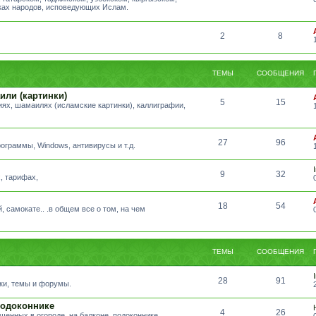
ыках народов, исповедующих Ислам.
2
8
ТЕМЫ
СООБЩЕНИЯ
или (картинки)
5
15
ях, шамаилях (исламские картинки), каллиграфии,
27
96
ограммы, Windows, антивирусы и т.д.
9
32
, тарифах,
18
54
, самокате.. .в общем все о том, на чем
ТЕМЫ
СООБЩЕНИЯ
28
91
ики, темы и форумы.
подоконнике
4
26
щенных в огороде, на балконе, подоконнике.