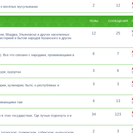
2
12
 о весёлых мусульманах
ТЕМЫ
СООБЩЕНИЯ
12
25
тии, Мордва, Ульяновске и других населенных
 историей и бытом народов Казанского и других
6
7
а). Все что связано с народами, проживающими в
3
6
уре, курортах
3
3
рии, кулинарии, быте, о республиках и
4
13
оживающими там
34
123
 в этих государствах. Где лучше отдохнуть и в
2
3
татарском, таджикском, узбекском, кыргызском,