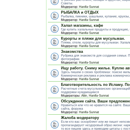
Советы.
Модератор:
Hanifa-Sunnat
РЫБАЛКА и ОТДЫХ
Рыбалка, пикники, шашлыки, купание, круизы,
Модератор:
Hanifa-Sunnat
Халал магазины, кафе
Где купить халальные продукты и продукцию,
Модератор:
Hanifa-Sunnat
Курорты и пляжи для мусульман.
Пляжи, отели, курорты для мусульман. Хала
Модератор:
Hanifa-Sunnat
Знакомства
Рубрика для знакомств для создания семьи.
фотографии.
Модератор:
Hanifa-Sunnat
Ищу работу. Сниму жилье. Куплю ав
Здесь пишем о своих проблемах: поиске жиль
Коммерческая реклама и реклама коммерческ
Модератор:
Hanifa-Sunnat
Благотворительность по Исламу. П
Расчетные счета мусульманских организаций
поддержки нуждающимся
Модераторы:
Altin
,
Hanifa-Sunnat
Обсуждение сайта. Ваши предложен
Нравиться или что не нравится на сайте. Ва
сайта, форума
Модератор:
Hanifa-Sunnat
Жалоба модератору
Если кто вас оскорбляет или же пишет непоз
пропагандирует нездоровый образ жизни: нарк
то все пишем здесь и приводим цитаты с пос