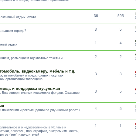
36
595
 активный отдых, охота
3
5
 в вашем городе?
1
4
льный отдых
2
2
 Пишем, размещаем адекватные тексты и
томобиль, видеокамеру, мебель и т.д.
3
3
я, автомобилей и предстоящих покупках.
их организаций запрещена!
омощь и поддержка мусульман
3
5
. Благотворительных исламских фондов. Оказание
ия
4
5
ши пожелания и рекомендации по улучшению работы
1
1
волительное и о недозволенном в Исламе и
отики, алкоголь, порнографию, экстремизм, секты,
тингов (тем) нарушителей