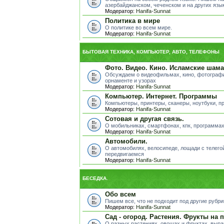
азербайджанском, чеченском и на других яз
Модератор:
Hanifa-Sunnat
Политика в мире
О политике во всем мире.
Модератор:
Hanifa-Sunnat
БЫТОВАЯ ТЕХНИКА, КОМПЬЮТЕР, АВТО, ТЕЛЕФОНЫ
Фото. Видео. Кино. Исламские шама
Обсуждаем о видеофильмах, кино, фотографи
орнаменте и узорах
Модератор:
Hanifa-Sunnat
Компьютер. Интернет. Программы
Компьютеры, принтеры, сканеры, ноутбуки, пр
Модератор:
Hanifa-Sunnat
Сотовая и другая связь.
О мобильниках, смартфонах, кпк, программах
Модератор:
Hanifa-Sunnat
Автомобили.
О автомобилях, велосипеде, лощади с телегой
передвигаемся
Модератор:
Hanifa-Sunnat
БЕСЕДКА.
Обо всем
Пишем все, что не подходит под другие рубр
Модератор:
Hanifa-Sunnat
Сад - огород. Растения. Фрукты на 
О разных растениях, овощах и фруктах, выра