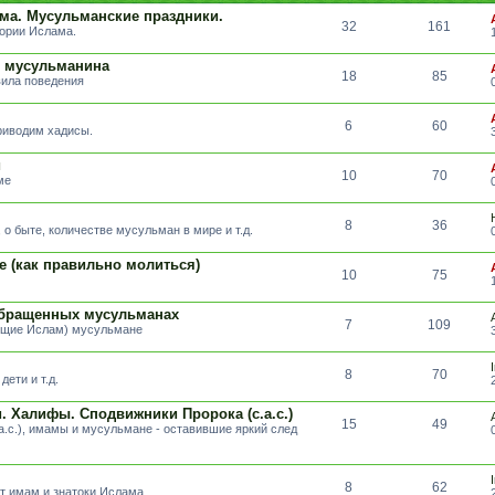
ма. Мусульманские праздники.
32
161
тории Ислама.
т мусульманина
18
85
вила поведения
6
60
риводим хадисы.
и
10
70
ме
8
36
о быте, количестве мусульман в мире и т.д.
е (как правильно молиться)
10
75
обращенных мусульманах
7
109
вщие Ислам) мусульмане
8
70
ети и т.д.
 Халифы. Сподвижники Пророка (с.а.с.)
15
49
а.с.), имамы и мусульмане - оставившие яркий след
8
62
т имам и знатоки Ислама