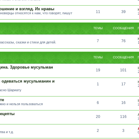
ошение и взгляд. Их нравы
11
39
иноверцы относятся к нам, что говорят, пишут
ТЕМЫ
СООБЩЕНИЯ
7
76
ссказы, сказки и стихи для детей.
ТЕМЫ
СООБЩЕНИЯ
ина. Здоровье мусульман
19
101
 одеваться мусульманин и
1
17
ласно Шариату
те
6
16
жно и нельзя пользоваться
Рецепты
20
116
2
3
ва и т.д.