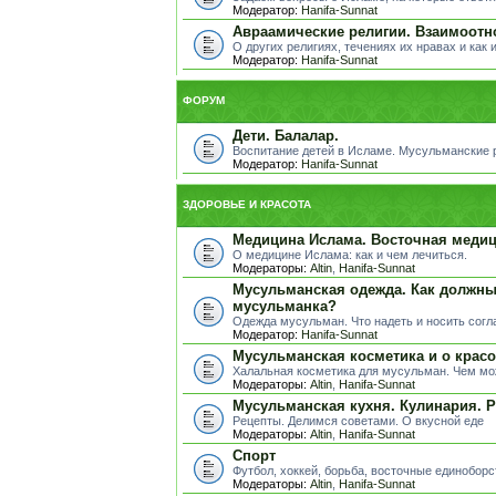
Модератор:
Hanifa-Sunnat
Авраамические религии. Взаимоотн
О других религиях, течениях их нравах и как 
Модератор:
Hanifa-Sunnat
ФОРУМ
Дети. Балалар.
Воспитание детей в Исламе. Мусульманские ра
Модератор:
Hanifa-Sunnat
ЗДОРОВЬЕ И КРАСОТА
Медицина Ислама. Восточная медиц
О медицине Ислама: как и чем лечиться.
Модераторы:
Altin
,
Hanifa-Sunnat
Мусульманская одежда. Как должны
мусульманка?
Одежда мусульман. Что надеть и носить сог
Модератор:
Hanifa-Sunnat
Мусульманская косметика и о красо
Халальная косметика для мусульман. Чем мо
Модераторы:
Altin
,
Hanifa-Sunnat
Мусульманская кухня. Кулинария. 
Рецепты. Делимся советами. О вкусной еде
Модераторы:
Altin
,
Hanifa-Sunnat
Спорт
Футбол, хоккей, борьба, восточные единоборст
Модераторы:
Altin
,
Hanifa-Sunnat