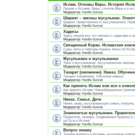
Ислам. Основы Веры. История Исла
Пишем о Исламе, Веры, столпов Веры и о ис
Модератор:
Hanifa-Sunnat
Шариат – законы мусульман. Этике
Шариат, Нравственность мусульманина. Пра
Модератор:
Hanifa-Sunnat
Хадисы
Здесь пишем все что связано с хадисами и п
Модератор:
Hanifa-Sunnat
Священный Коран. Исламские книг
Суры, аяты и тафсиры Корана. Книги об Исла
Модератор:
Hanifa-Sunnat
Мусульмане и мусульманки
Тема о мусульманах, мусульманских именах, 
Модератор:
Hanifa-Sunnat
Тахарат (омовение). Намаз. Обучени
Тахарат (омовение). Обучение намазу.
Модератор:
Hanifa-Sunnat
Как принять Ислам или все о ново
Как принять Ислам. Новообращенные (приня
Модератор:
Hanifa-Sunnat
Никах. Семья. Дети
Никях, махр, мусульманская семья, опекуны, д
Модератор:
Hanifa-Sunnat
Знаменитые мусульмане. Правители.
Правители, халифы, сподвижники Пророка (с.
на Пути к Истине
Модератор:
Hanifa-Sunnat
Вопрос имаму
Задаем вопросы о Исламе, на которые ответя