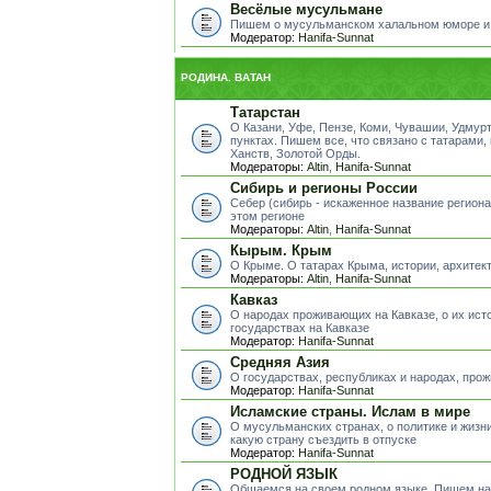
Весёлые мусульмане
Пишем о мусульманском халальном юморе и
Модератор:
Hanifa-Sunnat
РОДИНА. ВАТАН
Татарстан
О Казани, Уфе, Пензе, Коми, Чувашии, Удмур
пунктах. Пишем все, что связано с татарами,
Ханств, Золотой Орды.
Модераторы:
Altin
,
Hanifa-Sunnat
Сибирь и регионы России
Себер (сибирь - искаженное название регион
этом регионе
Модераторы:
Altin
,
Hanifa-Sunnat
Кырым. Крым
О Крыме. О татарах Крыма, истории, архитект
Модераторы:
Altin
,
Hanifa-Sunnat
Кавказ
О народах проживающих на Кавказе, о их исто
государствах на Кавказе
Модератор:
Hanifa-Sunnat
Средняя Азия
О государствах, республиках и народах, пр
Модератор:
Hanifa-Sunnat
Исламские страны. Ислам в мире
О мусульманских странах, о политике и жизни
какую страну съездить в отпуске
Модератор:
Hanifa-Sunnat
РОДНОЙ ЯЗЫК
Общаемся на своем родном языке. Пишем на 