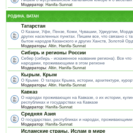
Модератор:
Hanifa-Sunnat
РОДИНА. ВАТАН
Татарстан
О Казани, Уфе, Пензе, Коми, Чувашии, Удмуртии, Мордв
других населенных пунктах. Пишем все, что связано с т
бытом народов Казанского и других Ханств, Золотой Ор
Модераторы:
Altin
,
Hanifa-Sunnat
Сибирь и регионы России
Себер (сибирь - искаженное название региона). Все что 
народами, проживающими в этом регионе
Модераторы:
Altin
,
Hanifa-Sunnat
Кырым. Крым
О Крыме. О татарах Крыма, истории, архитектуре, курор
Модераторы:
Altin
,
Hanifa-Sunnat
Кавказ
О народах проживающих на Кавказе, о их истории, кулин
республиках и государствах на Кавказе
Модератор:
Hanifa-Sunnat
Средняя Азия
О государствах, республиках и народах, проживающими
Модератор:
Hanifa-Sunnat
Исламские страны. Ислам в мире