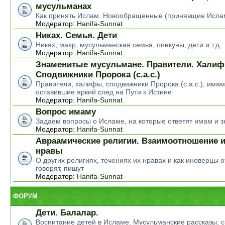
мусульманах
Как принять Ислам. Новообращенные (принявщие Исла
Модератор:
Hanifa-Sunnat
Никах. Семья. Дети
Никях, махр, мусульманская семья, опекуны, дети и т.д.
Модератор:
Hanifa-Sunnat
Знаменитые мусульмане. Правители. Халиф
Сподвижники Пророка (с.а.с.)
Правители, халифы, сподвижники Пророка (с.а.с.), има
оставившие яркий след на Пути к Истине
Модератор:
Hanifa-Sunnat
Вопрос имаму
Задаем вопросы о Исламе, на которые ответят имам и 
Модератор:
Hanifa-Sunnat
Авраамические религии. Взаимоотношение и
нравы
О других религиях, течениях их нравах и как иноверцы о
говорят, пишут
Модератор:
Hanifa-Sunnat
ФОРУМ
Дети. Балалар.
Воспитание детей в Исламе. Мусульманские рассказы, ск