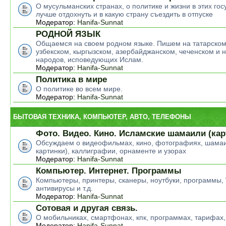
О мусульманских странах, о политике и жизни в этих гос
лучше отдохнуть и в какую страну съездить в отпуске
Модератор:
Hanifa-Sunnat
РОДНОЙ ЯЗЫК
Общаемся на своем родном языке. Пишем на татарском
узбекском, кыргызском, азербайджанском, чеченском и н
народов, исповедующих Ислам.
Модератор:
Hanifa-Sunnat
Политика в мире
О политике во всем мире.
Модератор:
Hanifa-Sunnat
БЫТОВАЯ ТЕХНИКА, КОМПЬЮТЕР, АВТО, ТЕЛЕФОНЫ
Фото. Видео. Кино. Исламские шамаили (кар
Обсуждаем о видеофильмах, кино, фотографиях, шамаи
картинки), каллиграфии, орнаменте и узорах
Модератор:
Hanifa-Sunnat
Компьютер. Интернет. Программы
Компьютеры, принтеры, сканеры, ноутбуки, программы,
антивирусы и т.д.
Модератор:
Hanifa-Sunnat
Сотовая и другая связь.
О мобильниках, смартфонах, кпк, программах, тарифах,
Модератор:
Hanifa-Sunnat