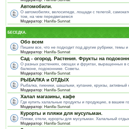
Автомобили.
О автомобилях, велосипеде, лощади с телегой, самокате
том, на чем передвигаемся
Модератор:
Hanifa-Sunnat
БЕСЕДКА.
Обо всем
Пишем все, что не подходит под другие рубрики, темы 
Модератор:
Hanifa-Sunnat
Сад - огород. Растения. Фрукты на подокон
О разных растениях, овощах и фруктах, выращенных в о
балконе, подоконнике. Советы.
Модератор:
Hanifa-Sunnat
РЫБАЛКА и ОТДЫХ
Рыбалка, пикники, шашлыки, купание, круизы, активный 
Модератор:
Hanifa-Sunnat
Халал магазины, кафе
Где купить халальные продукты и продукцию, в вашем г
Модератор:
Hanifa-Sunnat
Курорты и пляжи для мусульман.
Пляжи, отели, курорты для мусульман. Халальный отды
Модератор:
Hanifa-Sunnat