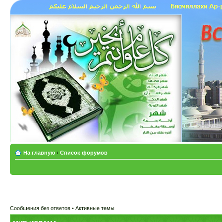
На главную
‹
Список форумов
Сообщения без ответов
•
Активные темы