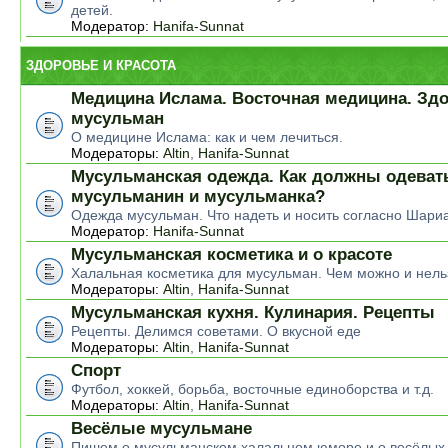
детей.
Модератор:
Hanifa-Sunnat
ЗДОРОВЬЕ И КРАСОТА
Медицина Ислама. Восточная медицина. Зд
мусульман
О медицине Ислама: как и чем лечиться.
Модераторы:
Altin
,
Hanifa-Sunnat
Мусульманская одежда. Как должны одеват
мусульманин и мусульманка?
Одежда мусульман. Что надеть и носить согласно Шари
Модератор:
Hanifa-Sunnat
Мусульманская косметика и о красоте
Халальная косметика для мусульман. Чем можно и нель
Модераторы:
Altin
,
Hanifa-Sunnat
Мусульманская кухня. Кулинария. Рецепты
Рецепты. Делимся советами. О вкусной еде
Модераторы:
Altin
,
Hanifa-Sunnat
Спорт
Футбол, хоккей, борьба, восточные единоборства и т.д.
Модераторы:
Altin
,
Hanifa-Sunnat
Весёлые мусульмане
Пишем о мусульманском халальном юморе и о весёлых