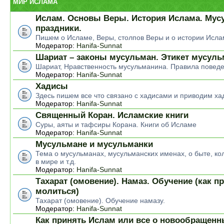
МИР ИСЛАМА
Ислам. Основы Веры. История Ислама. Мус
праздники.
Пишем о Исламе, Веры, столпов Веры и о истории Исла
Модератор:
Hanifa-Sunnat
Шариат – законы мусульман. Этикет мусул
Шариат, Нравственность мусульманина. Правила повед
Модератор:
Hanifa-Sunnat
Хадисы
Здесь пишем все что связано с хадисами и приводим ха
Модератор:
Hanifa-Sunnat
Священный Коран. Исламские книги
Суры, аяты и тафсиры Корана. Книги об Исламе
Модератор:
Hanifa-Sunnat
Мусульмане и мусульманки
Тема о мусульманах, мусульманских именах, о быте, ко
в мире и т.д.
Модератор:
Hanifa-Sunnat
Тахарат (омовение). Намаз. Обучение (как п
молиться)
Тахарат (омовение). Обучение намазу.
Модератор:
Hanifa-Sunnat
Как принять Ислам или все о новообращен