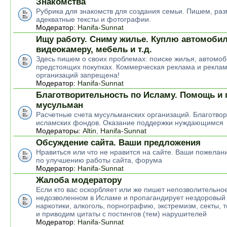
Знакомства
Рубрика для знакомств для создания семьи. Пишем, р
адекватные тексты и фотографии.
Модератор:
Hanifa-Sunnat
Ищу работу. Сниму жилье. Куплю автомобил
видеокамеру, мебель и т.д.
Здесь пишем о своих проблемах: поиске жилья, автомоб
предстоящих покупках. Коммерческая реклама и рекла
организаций запрещена!
Модератор:
Hanifa-Sunnat
Благотворительность по Исламу. Помощь и
мусульман
Расчетные счета мусульманских организаций. Благотво
исламских фондов. Оказание поддержки нуждающимся
Модераторы:
Altin
,
Hanifa-Sunnat
Обсуждение сайта. Ваши предложения
Нравиться или что не нравится на сайте. Ваши пожелан
по улучшению работы сайта, форума
Модератор:
Hanifa-Sunnat
Жалоба модератору
Если кто вас оскорбляет или же пишет непозволительное
недозволенном в Исламе и пропагандирует нездоровый 
наркотики, алкоголь, порнографию, экстремизм, секты, 
и приводим цитаты с постингов (тем) нарушителей
Модератор:
Hanifa-Sunnat