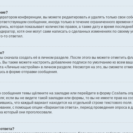
ние?
ератором конференции, вы можете редактировать и удалять только свои со
ответствующем сообщении, иногда только в течение ограниченного времени по
ись, которая показывает количество правок, а также дату и время последней
ератор, хотя они могут сами написать о сделанных изменениях по своему у
то-то ответил.
ию?
ы сначала создать её в личном разделе. После этого вы можете отметить ф
ь. Вы также можете настроить добавление подписи по умолчанию ко всем ва
а «Личные настройки» в личном разделе. Несмотря на это, вы сможете отме
ись
в форме отправки сообщения.
о сообщения темы щёлкните на закладке или перейдите в форму
Создать оп
ля; если вы не видите такой закладки или формы, то вы не имеете прав на со
ившись, что каждый вариант находится на отдельной строке текстового поля.
вании, с помощью опции «Вариантов ответа», период проведения опроса в дн
за который они проголосовали.
 ответа?