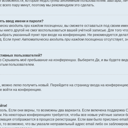
е возможности, которые недоступны анонимным пользователям: аватары, ли
вас всего пару минут, поэтому мы рекомендуем это сделать.
ть ввод имени и пароля?
ески входить при каждом посещении
, вы сможете оставаться под своим им
бы никто другой не смог воспользоваться вашей учётной записью. Для того чт
выбрать указанный пункт при входе на конференцию. Не рекомендуется дела
д. Если пункт
Автоматически входить при каждом посещении
отсутствует, з
активных пользователей?
ию
Скрывать моё пребывание на конференции
. Выберите
Да
, и вы будете ви
рытым пользователем.
ь, можно легко получить новый. Перейдите на страницу входа на конференци
те войти на конференцию.
ойти!
оль. Если они верны, то возможны два варианта. Если включена поддержка C
м. На некоторых конференциях требуется, чтобы все новые учётные записи 
рмация отображается в процессе регистрации. Если вам было прислано emai
, то возможно, что вы указали неправильный адрес email либо он заблокиров