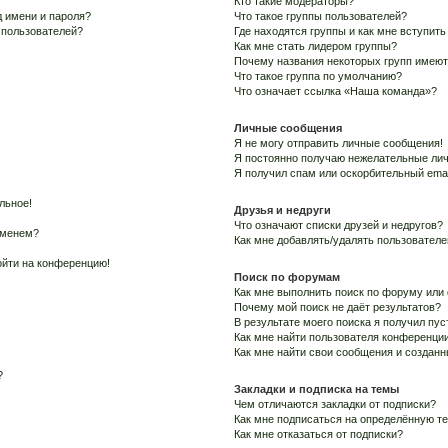
Кто такие модераторы?
 имени и пароля?
Что такое группы пользователей?
х пользователей?
Где находятся группы и как мне вступить
Как мне стать лидером группы?
Почему названия некоторых групп имеют
Что такое группа по умолчанию?
Что означает ссылка «Наша команда»?
Личные сообщения
Я не могу отправить личные сообщения!
Я постоянно получаю нежелательные ли
Я получил спам или оскорбительный email
льное!
Друзья и недруги
Что означают списки друзей и недругов?
именем?
Как мне добавлять/удалять пользователе
войти на конференцию!
Поиск по форумам
Как мне выполнить поиск по форуму ил
Почему мой поиск не даёт результатов?
В результате моего поиска я получил пус
Как мне найти пользователя конференци
Как мне найти свои сообщения и создан
?
Закладки и подписка на темы
Чем отличаются закладки от подписки?
Как мне подписаться на определённую т
Как мне отказаться от подписки?