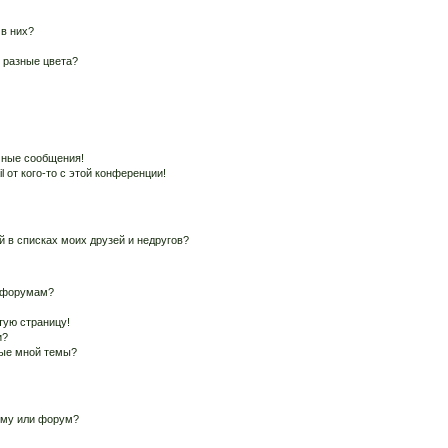
 в них?
 разные цвета?
чные сообщения!
 от кого-то с этой конференции!
й в списках моих друзей и недругов?
и форумам?
тую страницу!
и?
ные мной темы?
ему или форум?