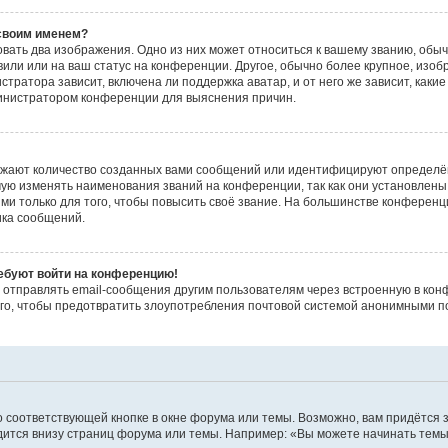
 своим именем?
вать два изображения. Одно из них может относиться к вашему званию, обычн
или или на ваш статус на конференции. Другое, обычно более крупное, изоб
стратора зависит, включена ли поддержка аватар, и от него же зависит, каки
министратором конференции для выяснения причин.
ажают количество созданных вами сообщений или идентифицируют определё
ую изменять наименования званий на конференции, так как они установлены
 только для того, чтобы повысить своё звание. На большинстве конференц
ика сообщений.
ребуют войти на конференцию!
 отправлять email-сообщения другим пользователям через встроенную в кон
ого, чтобы предотвратить злоупотребления почтовой системой анонимными п
 соответствующей кнопке в окне форума или темы. Возможно, вам придётся 
ится внизу страниц форума или темы. Например: «Вы можете начинать темы»,