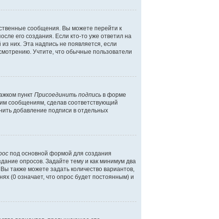
бственные сообщения. Вы можете перейти к
сле его создания. Если кто-то уже ответил на
 из них. Эта надпись не появляется, если
смотрению. Учтите, что обычные пользователи
лажком пункт
Присоединить подпись
в форме
шим сообщениям, сделав соответствующий
нить добавление подписи в отдельных
рос
под основной формой для создания
здание опросов. Задайте тему и как минимум два
 Вы также можете задать количество вариантов,
ях (0 означает, что опрос будет постоянным) и