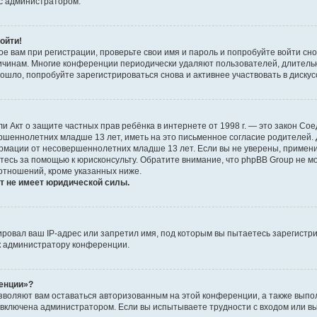
 с администратором.
ойти!
е вам при регистрации, проверьте свои имя и пароль и попробуйте войти сн
причинам. Многие конференции периодически удаляют пользователей, длител
шло, попробуйте зарегистрироваться снова и активнее участвовать в дискус
, или Акт о защите частных прав ребёнка в интернете от 1998 г. — это закон 
ршеннолетних младше 13 лет, иметь на это письменное согласие родителей.
рмации от несовершеннолетних младше 13 лет. Если вы не уверены, применим
тесь за помощью к юрисконсульту. Обратите внимание, что phpBB Group не 
отношений, кроме указанных ниже.
т не имеет юридической силы.
овал ваш IP-адрес или запретил имя, под которым вы пытаетесь зарегистри
к администратору конференции.
ренции»?
озволяют вам оставаться авторизованным на этой конференции, а также выпо
 включена администратором. Если вы испытываете трудности с входом или в