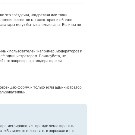
о это звёздочки, квадратики или точки,
ражение известно как «аватара» и обычно
е аватары могут быть использованы. Если вы не
нных пользователей: например, модераторов и
 её администратором. Пожалуйста, не
ий это запрещено, и модератор или
ференцию форму, и только если администратор
ользователями.
зарегистрироваться, прежде чем отправить
 «Вы можете голосовать в опросах» и т. п.