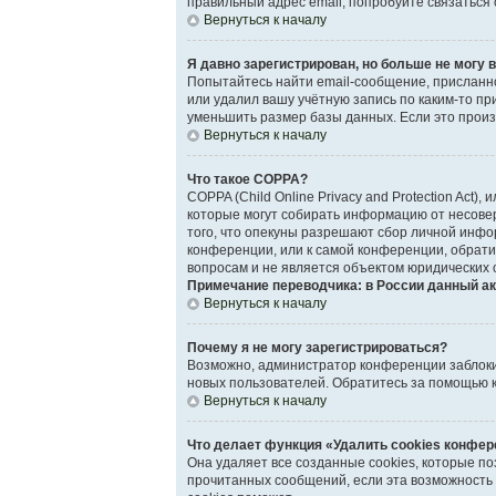
правильный адрес email, попробуйте связаться
Вернуться к началу
Я давно зарегистрирован, но больше не могу в
Попытайтесь найти email-сообщение, присланно
или удалил вашу учётную запись по каким-то 
уменьшить размер базы данных. Если это произо
Вернуться к началу
Что такое COPPA?
COPPA (Child Online Privacy and Protection Act)
которые могут собирать информацию от несове
того, что опекуны разрешают сбор личной инфо
конференции, или к самой конференции, обрати
вопросам и не является объектом юридических 
Примечание переводчика: в России данный ак
Вернуться к началу
Почему я не могу зарегистрироваться?
Возможно, администратор конференции заблокир
новых пользователей. Обратитесь за помощью 
Вернуться к началу
Что делает функция «Удалить cookies конфе
Она удаляет все созданные cookies, которые п
прочитанных сообщений, если эта возможность