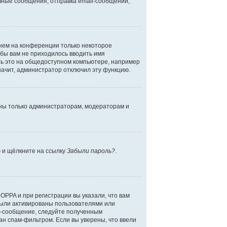
чные сообщения, отправка email-сообщений,
енем на конференции только некоторое
обы вам не приходилось вводить имя
ть это на общедоступном компьютере, например
начит, администратор отключил эту функцию.
дны только администраторам, модераторам и
ю и щёлкните на ссылку
Забыли пароль?
.
OPPA и при регистрации вы указали, что вам
были активированы пользователями или
l-сообщение, следуйте полученным
ан спам-фильтром. Если вы уверены, что ввели