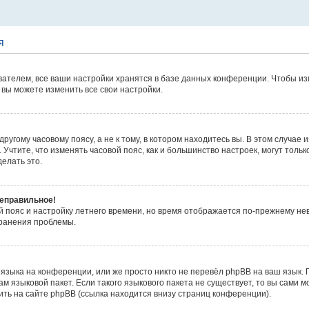
я
ателем, все ваши настройки хранятся в базе данных конференции. Чтобы из
 вы можете изменить все свои настройки.
угому часовому поясу, а не к тому, в котором находитесь вы. В этом случае 
 д. Учтите, что изменять часовой пояс, как и большинство настроек, могут то
елать это.
неправильное!
й пояс и настройку летнего времени, но время отображается по-прежнему не
транения проблемы.
языка на конференции, или же просто никто не перевёл phpBB на ваш язык.
м языковой пакет. Если такого языкового пакета не существует, то вы сами м
ь на сайте phpBB (ссылка находится внизу страниц конференции).