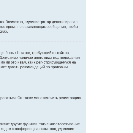
ова. Возможно, администратор деактивировал
ьное время не оставляющих сообщения, чтобы
сиях.
Соединённых Штатов, требующий от сайтов,
 Допустимо наличие иного вида подтверждения
о ли это к вам, как к регистрирующемуся на
может давать рекомендаций по правовым
роваться. Он также мог отключить регистрацию
лняют другие функции, такие как отслеживание
ыходом с конференции, возможно, удаление