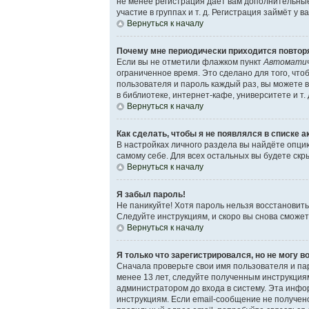
не менее регистрация даёт вам дополнительны
участие в группах и т. д. Регистрация займёт у 
Вернуться к началу
Почему мне периодически приходится повторя
Если вы не отметили флажком пункт
Автоматич
ограниченное время. Это сделано для того, что
пользователя и пароль каждый раз, вы можете 
в библиотеке, интернет-кафе, университете и т. 
Вернуться к началу
Как сделать, чтобы я не появлялся в списке 
В настройках личного раздела вы найдёте опц
самому себе. Для всех остальных вы будете ск
Вернуться к началу
Я забыл пароль!
Не паникуйте! Хотя пароль нельзя восстановит
Следуйте инструкциям, и скоро вы снова сможе
Вернуться к началу
Я только что зарегистрировался, но не могу в
Сначала проверьте свои имя пользователя и пар
менее 13 лет, следуйте полученным инструкция
администратором до входа в систему. Эта инфо
инструкциям. Если email-сообщение не получено