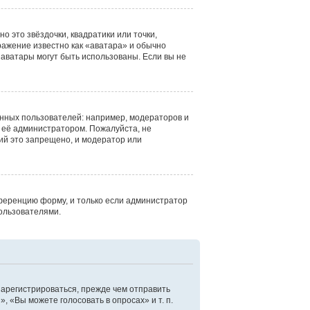
о это звёздочки, квадратики или точки,
ражение известно как «аватара» и обычно
е аватары могут быть использованы. Если вы не
нных пользователей: например, модераторов и
 её администратором. Пожалуйста, не
ий это запрещено, и модератор или
ференцию форму, и только если администратор
ользователями.
зарегистрироваться, прежде чем отправить
 «Вы можете голосовать в опросах» и т. п.