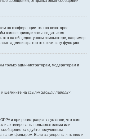
чные сообщения, отправка email-сообщений,
енем на конференции только некоторое
обы вам не приходилось вводить имя
ть это на общедоступном компьютере, например
начит, администратор отключил эту функцию.
дны только администраторам, модераторам и
ю и щёлкните на ссылку
Забыли пароль?
.
OPPA и при регистрации вы указали, что вам
были активированы пользователями или
l-сообщение, следуйте полученным
ан спам-фильтром. Если вы уверены, что ввели