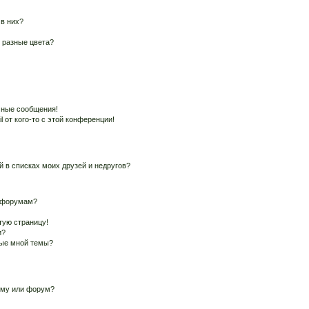
 в них?
 разные цвета?
чные сообщения!
 от кого-то с этой конференции!
й в списках моих друзей и недругов?
и форумам?
тую страницу!
и?
ные мной темы?
ему или форум?