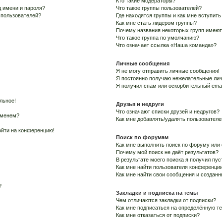
Кто такие модераторы?
 имени и пароля?
Что такое группы пользователей?
х пользователей?
Где находятся группы и как мне вступить
Как мне стать лидером группы?
Почему названия некоторых групп имеют
Что такое группа по умолчанию?
Что означает ссылка «Наша команда»?
Личные сообщения
Я не могу отправить личные сообщения!
Я постоянно получаю нежелательные ли
Я получил спам или оскорбительный email
льное!
Друзья и недруги
Что означают списки друзей и недругов?
именем?
Как мне добавлять/удалять пользователе
войти на конференцию!
Поиск по форумам
Как мне выполнить поиск по форуму ил
Почему мой поиск не даёт результатов?
В результате моего поиска я получил пус
Как мне найти пользователя конференци
Как мне найти свои сообщения и создан
?
Закладки и подписка на темы
Чем отличаются закладки от подписки?
Как мне подписаться на определённую т
Как мне отказаться от подписки?