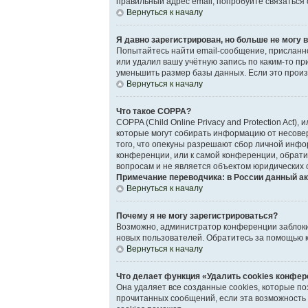
правильный адрес email, попробуйте связаться
Вернуться к началу
Я давно зарегистрирован, но больше не могу в
Попытайтесь найти email-сообщение, присланно
или удалил вашу учётную запись по каким-то 
уменьшить размер базы данных. Если это произо
Вернуться к началу
Что такое COPPA?
COPPA (Child Online Privacy and Protection Act)
которые могут собирать информацию от несове
того, что опекуны разрешают сбор личной инфо
конференции, или к самой конференции, обрати
вопросам и не является объектом юридических 
Примечание переводчика: в России данный ак
Вернуться к началу
Почему я не могу зарегистрироваться?
Возможно, администратор конференции заблокир
новых пользователей. Обратитесь за помощью 
Вернуться к началу
Что делает функция «Удалить cookies конфе
Она удаляет все созданные cookies, которые п
прочитанных сообщений, если эта возможность