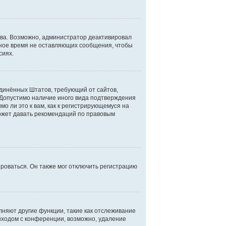
ова. Возможно, администратор деактивировал
ьное время не оставляющих сообщения, чтобы
сиях.
Соединённых Штатов, требующий от сайтов,
 Допустимо наличие иного вида подтверждения
о ли это к вам, как к регистрирующемуся на
может давать рекомендаций по правовым
роваться. Он также мог отключить регистрацию
лняют другие функции, такие как отслеживание
ыходом с конференции, возможно, удаление