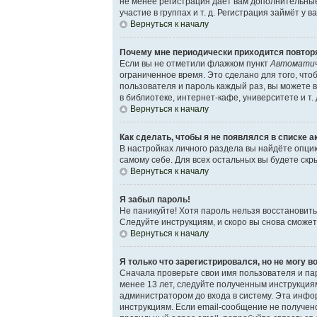
не менее регистрация даёт вам дополнительны
участие в группах и т. д. Регистрация займёт у 
Вернуться к началу
Почему мне периодически приходится повторя
Если вы не отметили флажком пункт
Автоматич
ограниченное время. Это сделано для того, что
пользователя и пароль каждый раз, вы можете 
в библиотеке, интернет-кафе, университете и т. 
Вернуться к началу
Как сделать, чтобы я не появлялся в списке 
В настройках личного раздела вы найдёте опц
самому себе. Для всех остальных вы будете ск
Вернуться к началу
Я забыл пароль!
Не паникуйте! Хотя пароль нельзя восстановит
Следуйте инструкциям, и скоро вы снова сможе
Вернуться к началу
Я только что зарегистрировался, но не могу в
Сначала проверьте свои имя пользователя и пар
менее 13 лет, следуйте полученным инструкция
администратором до входа в систему. Эта инфо
инструкциям. Если email-сообщение не получено