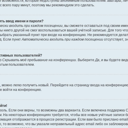
е возможности, которые недоступны анонимным пользователям: аватары, ли
вас всего пару минут, поэтому мы рекомендуем это сделать.
ть ввод имени и пароля?
ески входить при каждом посещении
, вы сможете оставаться под своим им
бы никто другой не смог воспользоваться вашей учётной записью. Для того чт
выбрать указанный пункт при входе на конференцию. Не рекомендуется дела
д. Если пункт
Автоматически входить при каждом посещении
отсутствует, з
активных пользователей?
ию
Скрывать моё пребывание на конференции
. Выберите
Да
, и вы будете ви
рытым пользователем.
ь, можно легко получить новый. Перейдите на страницу входа на конференци
те войти на конференцию.
ойти!
оль. Если они верны, то возможны два варианта. Если включена поддержка C
м. На некоторых конференциях требуется, чтобы все новые учётные записи 
рмация отображается в процессе регистрации. Если вам было прислано emai
, то возможно, что вы указали неправильный адрес email либо он заблокиров