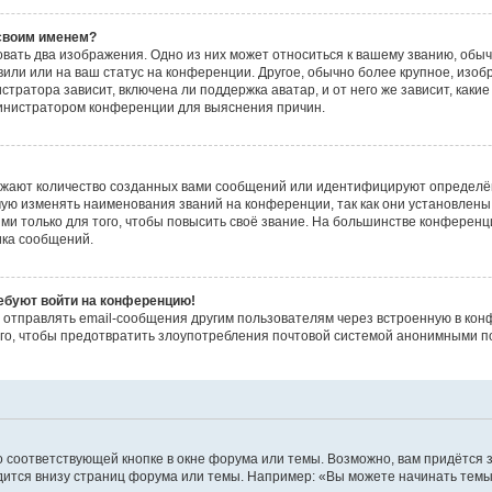
 своим именем?
вать два изображения. Одно из них может относиться к вашему званию, обычн
или или на ваш статус на конференции. Другое, обычно более крупное, изоб
стратора зависит, включена ли поддержка аватар, и от него же зависит, каки
министратором конференции для выяснения причин.
ажают количество созданных вами сообщений или идентифицируют определё
ую изменять наименования званий на конференции, так как они установлены
 только для того, чтобы повысить своё звание. На большинстве конференц
ика сообщений.
ребуют войти на конференцию!
 отправлять email-сообщения другим пользователям через встроенную в кон
ого, чтобы предотвратить злоупотребления почтовой системой анонимными п
 соответствующей кнопке в окне форума или темы. Возможно, вам придётся 
ится внизу страниц форума или темы. Например: «Вы можете начинать темы»,