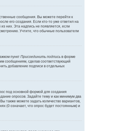
бственные сообщения. Вы можете перейти к
сле его создания. Если кто-то уже ответил на
 из них. Эта надпись не появляется, если
смотрению. Учтите, что обычные пользователи
лажком пункт
Присоединить подпись
в форме
шим сообщениям, сделав соответствующий
нить добавление подписи в отдельных
рос
под основной формой для создания
здание опросов. Задайте тему и как минимум два
 Вы также можете задать количество вариантов,
ях (0 означает, что опрос будет постоянным) и