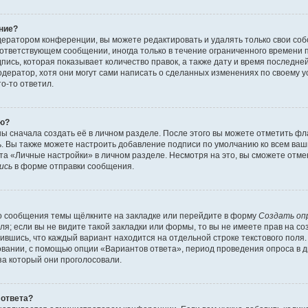
ние?
ератором конференции, вы можете редактировать и удалять только свои со
ответствующем сообщении, иногда только в течение ограниченного времени по
ись, которая показывает количество правок, а также дату и время последней
ератор, хотя они могут сами написать о сделанных изменениях по своему у
то-то ответил.
ию?
ы сначала создать её в личном разделе. После этого вы можете отметить ф
ь. Вы также можете настроить добавление подписи по умолчанию ко всем ва
а «Личные настройки» в личном разделе. Несмотря на это, вы сможете отме
ись
в форме отправки сообщения.
о сообщения темы щёлкните на закладке или перейдите в форму
Создать оп
ля; если вы не видите такой закладки или формы, то вы не имеете прав на со
ившись, что каждый вариант находится на отдельной строке текстового поля.
вании, с помощью опции «Вариантов ответа», период проведения опроса в дн
за который они проголосовали.
 ответа?