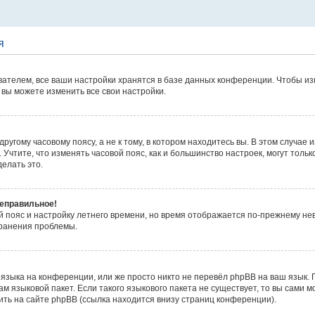
я
ателем, все ваши настройки хранятся в базе данных конференции. Чтобы из
 вы можете изменить все свои настройки.
угому часовому поясу, а не к тому, в котором находитесь вы. В этом случае 
 д. Учтите, что изменять часовой пояс, как и большинство настроек, могут то
елать это.
неправильное!
й пояс и настройку летнего времени, но время отображается по-прежнему не
транения проблемы.
языка на конференции, или же просто никто не перевёл phpBB на ваш язык.
м языковой пакет. Если такого языкового пакета не существует, то вы сами м
ь на сайте phpBB (ссылка находится внизу страниц конференции).