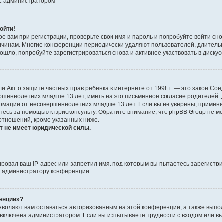
 с администратором.
ойти!
е вам при регистрации, проверьте свои имя и пароль и попробуйте войти сн
причинам. Многие конференции периодически удаляют пользователей, длител
шло, попробуйте зарегистрироваться снова и активнее участвовать в дискус
, или Акт о защите частных прав ребёнка в интернете от 1998 г. — это закон 
ршеннолетних младше 13 лет, иметь на это письменное согласие родителей.
рмации от несовершеннолетних младше 13 лет. Если вы не уверены, применим
тесь за помощью к юрисконсульту. Обратите внимание, что phpBB Group не 
отношений, кроме указанных ниже.
т не имеет юридической силы.
овал ваш IP-адрес или запретил имя, под которым вы пытаетесь зарегистри
к администратору конференции.
ренции»?
озволяют вам оставаться авторизованным на этой конференции, а также выпо
 включена администратором. Если вы испытываете трудности с входом или в