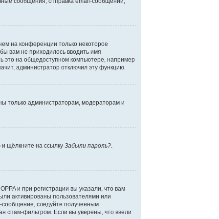
чные сообщения, отправка email-сообщений,
енем на конференции только некоторое
обы вам не приходилось вводить имя
ть это на общедоступном компьютере, например
начит, администратор отключил эту функцию.
дны только администраторам, модераторам и
ю и щёлкните на ссылку
Забыли пароль?
.
OPPA и при регистрации вы указали, что вам
были активированы пользователями или
l-сообщение, следуйте полученным
ан спам-фильтром. Если вы уверены, что ввели