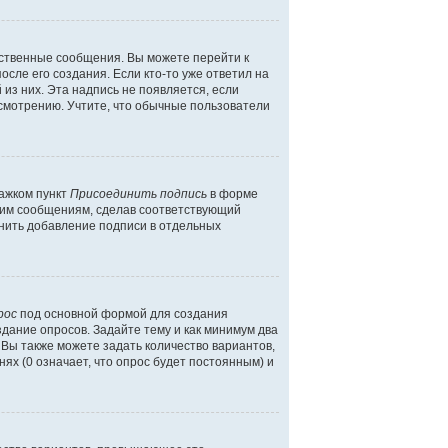
бственные сообщения. Вы можете перейти к
сле его создания. Если кто-то уже ответил на
 из них. Эта надпись не появляется, если
смотрению. Учтите, что обычные пользователи
лажком пункт
Присоединить подпись
в форме
шим сообщениям, сделав соответствующий
нить добавление подписи в отдельных
рос
под основной формой для создания
здание опросов. Задайте тему и как минимум два
 Вы также можете задать количество вариантов,
ях (0 означает, что опрос будет постоянным) и