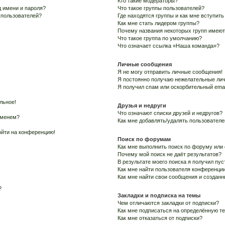
Кто такие модераторы?
 имени и пароля?
Что такое группы пользователей?
х пользователей?
Где находятся группы и как мне вступить
Как мне стать лидером группы?
Почему названия некоторых групп имеют
Что такое группа по умолчанию?
Что означает ссылка «Наша команда»?
Личные сообщения
Я не могу отправить личные сообщения!
Я постоянно получаю нежелательные ли
Я получил спам или оскорбительный email
льное!
Друзья и недруги
Что означают списки друзей и недругов?
именем?
Как мне добавлять/удалять пользователе
войти на конференцию!
Поиск по форумам
Как мне выполнить поиск по форуму ил
Почему мой поиск не даёт результатов?
В результате моего поиска я получил пус
Как мне найти пользователя конференци
Как мне найти свои сообщения и создан
?
Закладки и подписка на темы
Чем отличаются закладки от подписки?
Как мне подписаться на определённую т
Как мне отказаться от подписки?