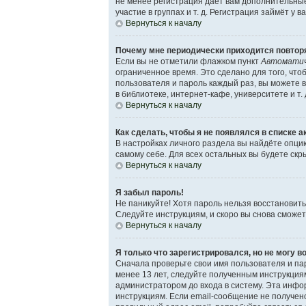
не менее регистрация даёт вам дополнительны
участие в группах и т. д. Регистрация займёт у 
Вернуться к началу
Почему мне периодически приходится повторя
Если вы не отметили флажком пункт
Автоматич
ограниченное время. Это сделано для того, что
пользователя и пароль каждый раз, вы можете 
в библиотеке, интернет-кафе, университете и т. 
Вернуться к началу
Как сделать, чтобы я не появлялся в списке 
В настройках личного раздела вы найдёте опц
самому себе. Для всех остальных вы будете ск
Вернуться к началу
Я забыл пароль!
Не паникуйте! Хотя пароль нельзя восстановит
Следуйте инструкциям, и скоро вы снова сможе
Вернуться к началу
Я только что зарегистрировался, но не могу в
Сначала проверьте свои имя пользователя и пар
менее 13 лет, следуйте полученным инструкция
администратором до входа в систему. Эта инфо
инструкциям. Если email-сообщение не получено