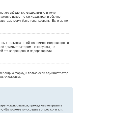
о это звёздочки, квадратики или точки,
ражение известно как «аватара» и обычно
е аватары могут быть использованы. Если вы не
нных пользователей: например, модераторов и
 её администратором. Пожалуйста, не
ий это запрещено, и модератор или
ференцию форму, и только если администратор
ользователями.
зарегистрироваться, прежде чем отправить
 «Вы можете голосовать в опросах» и т. п.