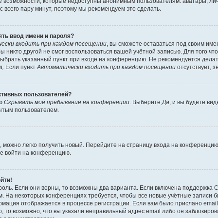
е возможности, которые недоступны анонимным пользователям: аватары, ли
вас всего пару минут, поэтому мы рекомендуем это сделать.
ть ввод имени и пароля?
ески входить при каждом посещении
, вы сможете оставаться под своим им
бы никто другой не смог воспользоваться вашей учётной записью. Для того чт
выбрать указанный пункт при входе на конференцию. Не рекомендуется дела
д. Если пункт
Автоматически входить при каждом посещении
отсутствует, з
активных пользователей?
ию
Скрывать моё пребывание на конференции
. Выберите
Да
, и вы будете ви
рытым пользователем.
ь, можно легко получить новый. Перейдите на страницу входа на конференци
те войти на конференцию.
ойти!
оль. Если они верны, то возможны два варианта. Если включена поддержка C
м. На некоторых конференциях требуется, чтобы все новые учётные записи 
рмация отображается в процессе регистрации. Если вам было прислано emai
, то возможно, что вы указали неправильный адрес email либо он заблокиров