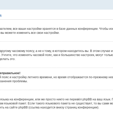
я
ателем, все ваши настройки хранятся в базе данных конференции. Чтобы из
 вы можете изменить все свои настройки.
угому часовому поясу, а не к тому, в котором находитесь вы. В этом случае 
 д. Учтите, что изменять часовой пояс, как и большинство настроек, могут то
елать это.
неправильное!
й пояс и настройку летнего времени, но время отображается по-прежнему не
транения проблемы.
языка на конференции, или же просто никто не перевёл phpBB на ваш язык.
м языковой пакет. Если такого языкового пакета не существует, то вы сами м
ь на сайте phpBB (ссылка находится внизу страниц конференции).