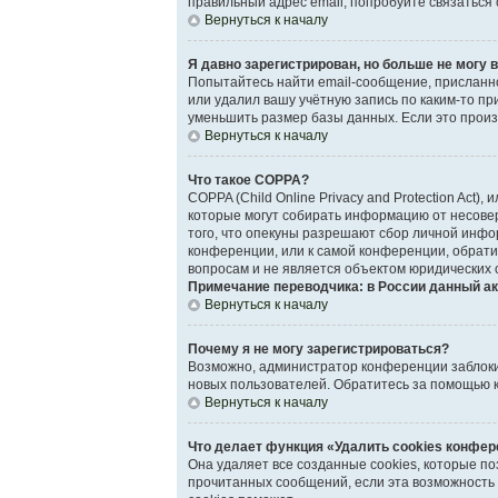
правильный адрес email, попробуйте связаться
Вернуться к началу
Я давно зарегистрирован, но больше не могу в
Попытайтесь найти email-сообщение, присланно
или удалил вашу учётную запись по каким-то 
уменьшить размер базы данных. Если это произо
Вернуться к началу
Что такое COPPA?
COPPA (Child Online Privacy and Protection Act)
которые могут собирать информацию от несове
того, что опекуны разрешают сбор личной инфо
конференции, или к самой конференции, обрати
вопросам и не является объектом юридических 
Примечание переводчика: в России данный ак
Вернуться к началу
Почему я не могу зарегистрироваться?
Возможно, администратор конференции заблокир
новых пользователей. Обратитесь за помощью 
Вернуться к началу
Что делает функция «Удалить cookies конфе
Она удаляет все созданные cookies, которые п
прочитанных сообщений, если эта возможность