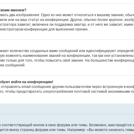
 своим именем?
вать два изображения. Одно из них может относиться к вашему званию, обычн
или или на ваш статус на конференции. Другое, обычно более крупное, изоб
стратора зависит, включена ли поддержка аватар, и от него же зависит, каки
министратором конференции для выяснения причин.
ажают количество созданных вами сообщений или идентифицируют определё
ую изменять наименования званий на конференции, так как они установлены
 только для того, чтобы повысить своё звание. На большинстве конференц
ика сообщений.
ребуют войти на конференцию!
 отправлять email-сообщения другим пользователям через встроенную в кон
ого, чтобы предотвратить злоупотребления почтовой системой анонимными п
 соответствующей кнопке в окне форума или темы. Возможно, вам придётся 
ится внизу страниц форума или темы. Например: «Вы можете начинать темы»,