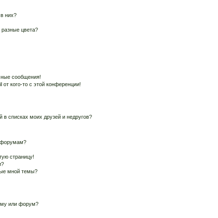
 в них?
 разные цвета?
чные сообщения!
 от кого-то с этой конференции!
й в списках моих друзей и недругов?
и форумам?
тую страницу!
и?
ные мной темы?
ему или форум?