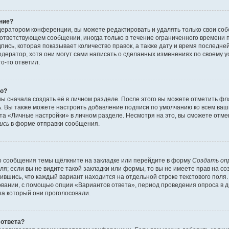
ние?
ератором конференции, вы можете редактировать и удалять только свои со
ответствующем сообщении, иногда только в течение ограниченного времени по
ись, которая показывает количество правок, а также дату и время последней
ератор, хотя они могут сами написать о сделанных изменениях по своему у
то-то ответил.
ию?
ы сначала создать её в личном разделе. После этого вы можете отметить ф
ь. Вы также можете настроить добавление подписи по умолчанию ко всем ва
а «Личные настройки» в личном разделе. Несмотря на это, вы сможете отме
ись
в форме отправки сообщения.
о сообщения темы щёлкните на закладке или перейдите в форму
Создать оп
ля; если вы не видите такой закладки или формы, то вы не имеете прав на со
ившись, что каждый вариант находится на отдельной строке текстового поля.
вании, с помощью опции «Вариантов ответа», период проведения опроса в дн
за который они проголосовали.
 ответа?