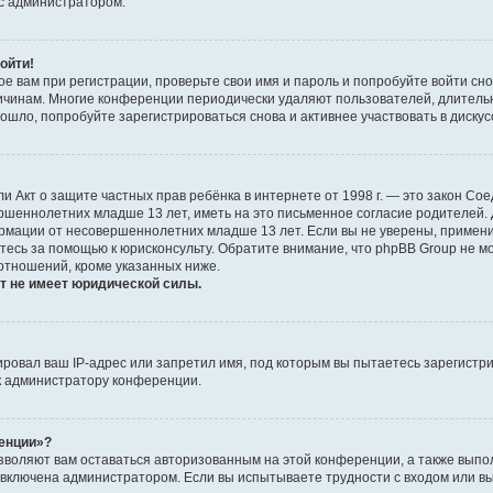
 с администратором.
ойти!
е вам при регистрации, проверьте свои имя и пароль и попробуйте войти сн
причинам. Многие конференции периодически удаляют пользователей, длител
шло, попробуйте зарегистрироваться снова и активнее участвовать в дискус
, или Акт о защите частных прав ребёнка в интернете от 1998 г. — это закон 
ршеннолетних младше 13 лет, иметь на это письменное согласие родителей.
рмации от несовершеннолетних младше 13 лет. Если вы не уверены, применим
тесь за помощью к юрисконсульту. Обратите внимание, что phpBB Group не 
отношений, кроме указанных ниже.
т не имеет юридической силы.
овал ваш IP-адрес или запретил имя, под которым вы пытаетесь зарегистри
к администратору конференции.
ренции»?
озволяют вам оставаться авторизованным на этой конференции, а также выпо
 включена администратором. Если вы испытываете трудности с входом или в