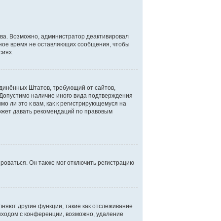
ова. Возможно, администратор деактивировал
ьное время не оставляющих сообщения, чтобы
сиях.
Соединённых Штатов, требующий от сайтов,
 Допустимо наличие иного вида подтверждения
о ли это к вам, как к регистрирующемуся на
может давать рекомендаций по правовым
роваться. Он также мог отключить регистрацию
лняют другие функции, такие как отслеживание
ыходом с конференции, возможно, удаление